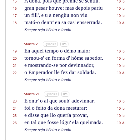
A dona, pois que prenne se sentiu,
15
10 b
gran pesar houve; mas depois pariu
16
10 b
un fill', e u a nengũu non viu
17
10 b
mató-o dentr' en sa cas' ensserrada.
18
10' A
Sempre seja bẽeita e loada...
Stanza V
Syllables
IPA
En aquel tempo o démo maior
19
10 b
tornou-s' en forma d' hóme sabedor,
20
10 b
e mostrando-se por devinnador,
21
10 b
o Emperador lle fez dar soldada.
22
10' A
Sempre seja bẽeita e loada...
Stanza VI
Syllables
IPA
E ontr' o al que soub' adevinnar,
23
10 b
foi o feito da dona mesturar;
24
10 b
e disse que llo quería provar,
25
10 b
en tal que fosse lógu' ela queimada.
26
10' A
Sempre seja bẽeita e loada...