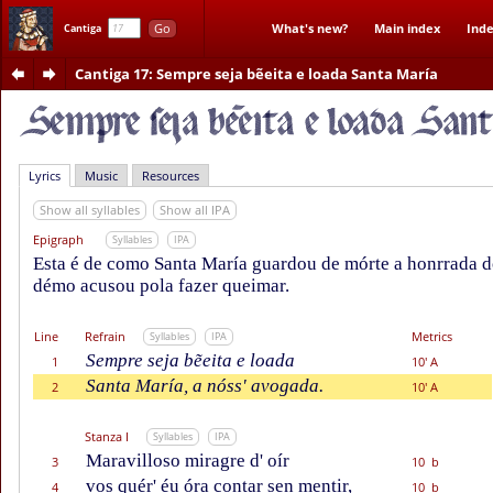
Go
What's new?
Main index
Inde
Cantiga
Cantiga 17
: Sempre seja bẽeita e loada Santa María
Lyrics
Music
Resources
Show all syllables
Show all IPA
Epigraph
Syllables
IPA
Esta é de como Santa María guardou de mórte a honrrada 
démo acusou pola fazer queimar.
Line
Refrain
Metrics
Syllables
IPA
Sempre seja bẽeita e loada
1
10' A
Santa María, a nóss' avogada.
2
10' A
Stanza I
Syllables
IPA
Maravilloso miragre d' oír
3
10 b
vos quér' éu óra contar sen mentir,
4
10 b