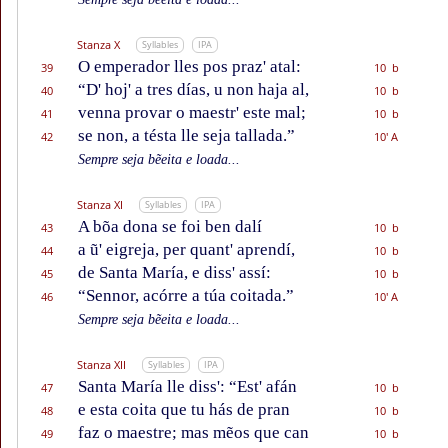
Stanza X
Syllables
IPA
O emperador lles pos praz' atal:
39
10 b
“D' hoj' a tres días, u non haja al,
40
10 b
venna provar o maestr' este mal;
41
10 b
se non, a tésta lle seja tallada.”
42
10' A
Sempre seja bẽeita e loada...
Stanza XI
Syllables
IPA
A bõa dona se foi ben dalí
43
10 b
a ũ' eigreja, per quant' aprendí,
44
10 b
de Santa María, e diss' assí:
45
10 b
“Sennor, acórre a túa coitada.”
46
10' A
Sempre seja bẽeita e loada...
Stanza XII
Syllables
IPA
Santa María lle diss': “Est' afán
47
10 b
e esta coita que tu hás de pran
48
10 b
faz o maestre; mas mẽos que can
49
10 b