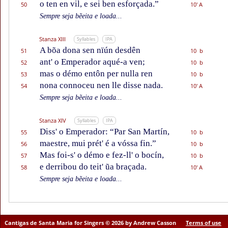
o ten en vil, e sei ben esforçada.”
50
10' A
Sempre seja bẽeita e loada...
Stanza XIII
Syllables
IPA
A bõa dona sen nïún desdên
51
10 b
ant' o Emperador aqué-a ven;
52
10 b
mas o démo entôn per nulla ren
53
10 b
nona connoceu nen lle disse nada.
54
10' A
Sempre seja bẽeita e loada...
Stanza XIV
Syllables
IPA
Diss' o Emperador: “Par San Martín,
55
10 b
maestre, mui prét' é a vóssa fin.”
56
10 b
Mas foi-s' o démo e fez-ll' o bocín,
57
10 b
e derribou do teit' ũa braçada.
58
10' A
Sempre seja bẽeita e loada...
Cantigas de Santa Maria for Singers © 2026 by Andrew Casson
Terms of use