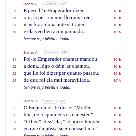
Stanza VII
Syllables
IPA
E pero ll' o Emperador dizer
27
10 b
oiu, ja per ren non llo quis creer;
28
10 b
mas fez a dona ante si trager,
29
10 b
e ela vẽo ben acompannada.
30
10' A
Sempre seja bẽeita e loada...
Stanza VIII
Syllables
IPA
Poi-lo Emperador chamar mandou
31
10 b
a dona, lógo o dém' ar chamou,
32
10 b
que lle foi dizer per quanto passou,
33
10 b
de que foi ela mui maravillada.
34
10' A
Sempre seja bẽeita e loada...
Stanza IX
Syllables
IPA
O Emperador lle disse: “Mollér
35
10 b
bõa, de responder vos é mestér.”
36
10 b
“O ben”, diss' ela, “se prazo houvér
37
10 b
en que éu póssa seer conssellada.”
38
10' A
Sempre seja bẽeita e loada...