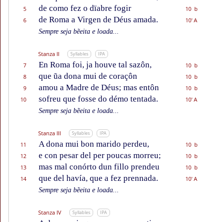
de como fez o dïabre fogir
5
10 b
de Roma a Virgen de Déus amada.
6
10' A
Sempre seja bẽeita e loada...
Stanza II
Syllables
IPA
En Roma foi, ja houve tal sazôn,
7
10 b
que ũa dona mui de coraçôn
8
10 b
amou a Madre de Déus; mas entôn
9
10 b
sofreu que fosse do démo tentada.
10
10' A
Sempre seja bẽeita e loada...
Stanza III
Syllables
IPA
A dona mui bon marido perdeu,
11
10 b
e con pesar del per poucas morreu;
12
10 b
mas mal conórto dun fillo prendeu
13
10 b
que del havía, que a fez prennada.
14
10' A
Sempre seja bẽeita e loada...
Stanza IV
Syllables
IPA