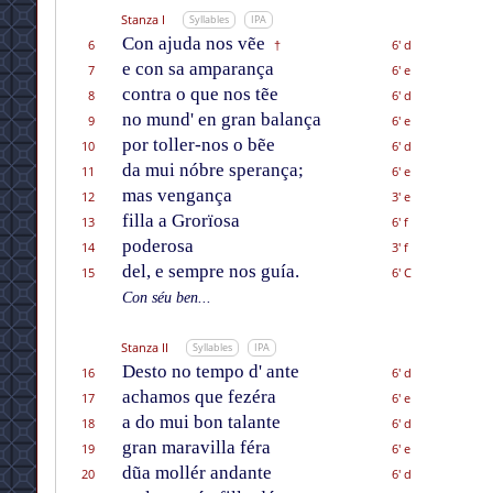
Stanza I
Syllables
IPA
Con ajuda nos vẽe
6
6' d
†
e con sa amparança
7
6' e
contra o que nos tẽe
8
6' d
no mund' en gran balança
9
6' e
por toller-nos o bẽe
10
6' d
da mui nóbre sperança;
11
6' e
mas vengança
12
3' e
filla a Grorïosa
13
6' f
poderosa
14
3' f
del, e sempre nos guía.
15
6' C
Con séu ben...
Stanza II
Syllables
IPA
Desto no tempo d' ante
16
6' d
achamos que fezéra
17
6' e
a do mui bon talante
18
6' d
gran maravilla féra
19
6' e
dũa mollér andante
20
6' d