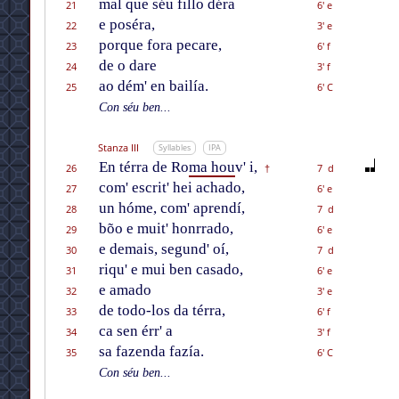
mal que séu fillo déra
21
6' e
e poséra,
22
3' e
porque fora pecare,
23
6' f
de o dare
24
3' f
ao dém' en bailía.
25
6' C
Con séu ben...
Stanza III
Syllables
IPA
En térra de Ro
ma hou
v' i,
26
7 d
†
com' escrit' hei achado,
27
6' e
un hóme, com' aprendí,
28
7 d
bõo e muit' honrrado,
29
6' e
e demais, segund' oí,
30
7 d
riqu' e mui ben casado,
31
6' e
e amado
32
3' e
de todo-los da térra,
33
6' f
ca sen érr' a
34
3' f
sa fazenda fazía.
35
6' C
Con séu ben...