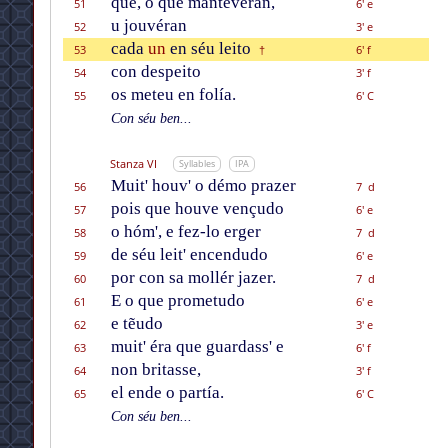
que, o que mantevéran,
51
6' e
u jouvéran
52
3' e
cada
un
en séu leito
53
6' f
†
con despeito
54
3' f
os meteu en folía.
55
6' C
Con séu ben...
Stanza VI
Syllables
IPA
Muit' houv' o démo prazer
56
7 d
pois que houve vençudo
57
6' e
o hóm', e fez-lo erger
58
7 d
de séu leit' encendudo
59
6' e
por con sa mollér jazer.
60
7 d
E o que prometudo
61
6' e
e tẽudo
62
3' e
muit' éra que guardass' e
63
6' f
non britasse,
64
3' f
el ende o partía.
65
6' C
Con séu ben...