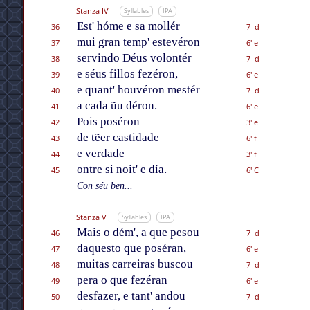
Stanza IV
Syllables
IPA
Est' hóme e sa mollér
36
7 d
mui gran temp' estevéron
37
6' e
servindo Déus volontér
38
7 d
e séus fillos fezéron,
39
6' e
e quant' houvéron mestér
40
7 d
a cada ũu déron.
41
6' e
Pois poséron
42
3' e
de tẽer castidade
43
6' f
e verdade
44
3' f
ontre si noit' e día.
45
6' C
Con séu ben...
Stanza V
Syllables
IPA
Mais o dém', a que pesou
46
7 d
daquesto que poséran,
47
6' e
muitas carreiras buscou
48
7 d
pera o que fezéran
49
6' e
desfazer, e tant' andou
50
7 d