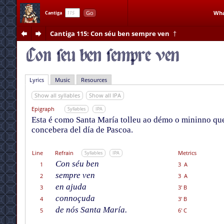
Go
Wha
Cantiga
Cantiga 115
: Con séu ben sempre ven
†
Lyrics
Music
Resources
Show all syllables
Show all IPA
Epigraph
Syllables
IPA
Esta é como Santa María tolleu ao démo o mininno que
concebera del día de Pascoa.
Line
Refrain
Metrics
Syllables
IPA
Con séu ben
1
3 A
sempre ven
2
3 A
en ajuda
3
3' B
connoçuda
4
3' B
de nós Santa María.
5
6' C