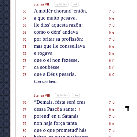
Stanza VII
Syllables
IPA
A mollér chorand' entôn,
66
7 d
a que muito pesava,
67
6' e
lle diss' aquesta razôn:
68
7 d
como o dém' andava
69
6' e
por britar sa profissôn;
70
7 d
mas que lle conssellava
71
6' e
e rogava
72
3' e
que o el non fezésse,
73
6' f
ca soubésse
74
3' f
que a Déus pesaría.
75
6' C
Con séu ben...
Stanza VIII
Syllables
IPA
“Demais, fésta será cras
76
7 d
dessa Pasc
ö
a santa;
77
6' e
†
porend' en ti Satanás
78
7 d
non haja força tanta
79
6' e
que o que prometud' hás
80
7 d