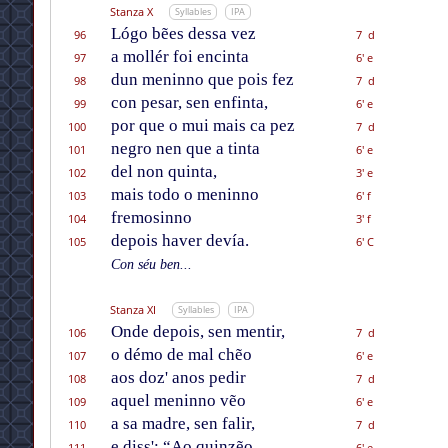
Stanza X
Syllables
IPA
Lógo bẽes dessa vez
96
7 d
a mollér foi encinta
97
6' e
dun meninno que pois fez
98
7 d
con pesar, sen enfinta,
99
6' e
por que o mui mais ca pez
100
7 d
negro nen que a tinta
101
6' e
del non quinta,
102
3' e
mais todo o meninno
103
6' f
fremosinno
104
3' f
depois haver devía.
105
6' C
Con séu ben...
Stanza XI
Syllables
IPA
Onde depois, sen mentir,
106
7 d
o démo de mal chẽo
107
6' e
aos doz' anos pedir
108
7 d
aquel meninno vẽo
109
6' e
a sa madre, sen falir,
110
7 d
e diss': “Ao quinzẽo
111
6' e