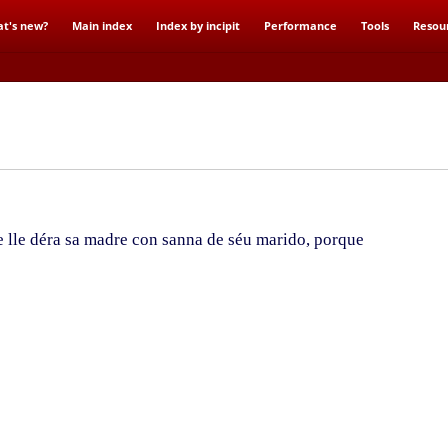
t's new?
Main index
Index by incipit
Performance
Tools
Resou
 lle déra sa madre con sanna de séu marido, porque