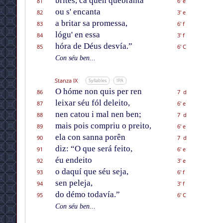
brites, ca quen quebranta
81
6' e
ou s' encanta
82
3' e
a britar sa promessa,
83
6' f
lógu' en essa
84
3' f
hóra de Déus desvía.”
85
6' C
Con séu ben...
Stanza IX
Syllables
IPA
O hóme non quis per ren
86
7 d
leixar séu fól deleito,
87
6' e
nen catou i mal nen ben;
88
7 d
mais pois compriu o preito,
89
6' e
ela con sanna porên
90
7 d
diz: “O que será feito,
91
6' e
éu endeito
92
3' e
o daquí que séu seja,
93
6' f
sen peleja,
94
3' f
do démo todavía.”
95
6' C
Con séu ben...