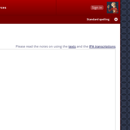
rces
Sign in
Standard spelling
Please read the notes on using the
texts
and the
IPA transcriptions