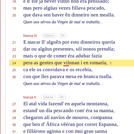
e d' ele ja bever vinno non éra penssado;
18
mas pero algũas vezes fillava pescado,
19
que dava sen haver ên dinneiro nen mealla.
20
Quen aos sérvos da Virgen de mal se traballa...
Stanza IV
Syllables
IPA
E macar ll' alguên por esto dinneiros quería
21
dar ou algũus presentes, sól nonos prendía;
22
mais o que de comer éra adubar fazía
23
pera as gentes que
vií
nnan i en romaría,
24
†
ca ele os convidava e os recebía,
25
con que lles parava mesa en branca toalla.
26
Quen aos sérvos da Virgen de mal se traballa...
Stanza V
Syllables
IPA
El atal vida fazend' en aquela montanna,
27
estand' un día pescando com' éra sa manna,
28
chegaron alí navíos de mouros, companna
29
que ben d' África vẽéran por correr Espanna,
30
e fillárono aginna e con mui gran sanna
31