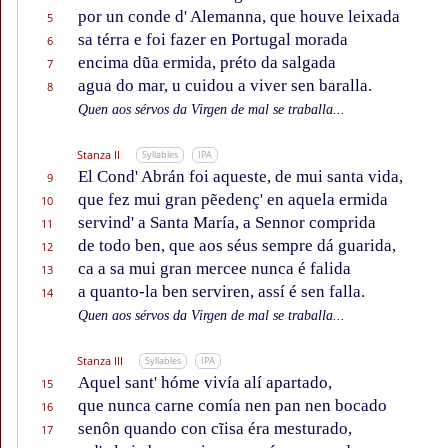
por un conde d' Alemanna, que houve leixada
5
sa térra e foi fazer en Portugal morada
6
encima dũa ermida, préto da salgada
7
agua do mar, u cuidou a viver sen baralla.
8
Quen aos sérvos da Virgen de mal se traballa...
Stanza II
Syllables
IPA
El Cond' Abrán foi aqueste, de mui santa vida,
9
que fez mui gran pẽedenç' en aquela ermida
10
servind' a Santa María, a Sennor comprida
11
de todo ben, que aos séus sempre dá guarida,
12
ca a sa mui gran mercee nunca é falida
13
a quanto-la ben serviren, assí é sen falla.
14
Quen aos sérvos da Virgen de mal se traballa...
Stanza III
Syllables
IPA
Aquel sant' hóme vivía alí apartado,
15
que nunca carne comía nen pan nen bocado
16
senôn quando con cĩisa éra mesturado,
17