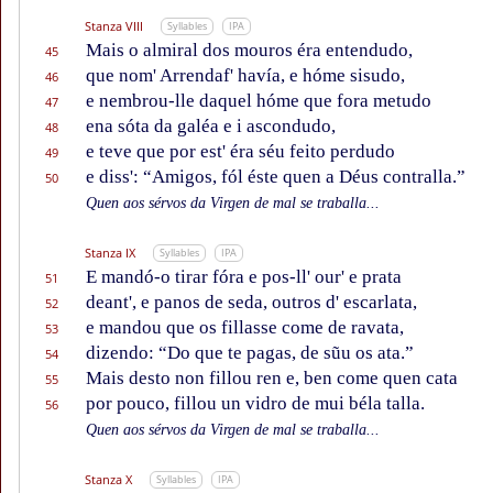
Stanza VIII
Syllables
IPA
Mais o almiral dos mouros éra entendudo,
45
que nom' Arrendaf' havía, e hóme sisudo,
46
e nembrou-lle daquel hóme que fora metudo
47
ena sóta da galéa e i ascondudo,
48
e teve que por est' éra séu feito perdudo
49
e diss': “Amigos, fól éste quen a Déus contralla.”
50
Quen aos sérvos da Virgen de mal se traballa...
Stanza IX
Syllables
IPA
E mandó-o tirar fóra e pos-ll' our' e prata
51
deant', e panos de seda, outros d' escarlata,
52
e mandou que os fillasse come de ravata,
53
dizendo: “Do que te pagas, de sũu os ata.”
54
Mais desto non fillou ren e, ben come quen cata
55
por pouco, fillou un vidro de mui béla talla.
56
Quen aos sérvos da Virgen de mal se traballa...
Stanza X
Syllables
IPA