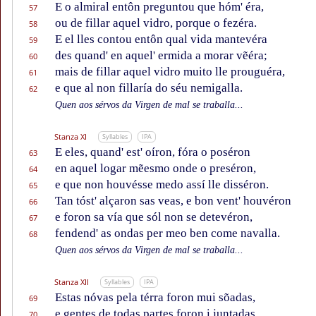
E o almiral entôn preguntou que hóm' éra,
57
ou de fillar aquel vidro, porque o fezéra.
58
E el lles contou entôn qual vida mantevéra
59
des quand' en aquel' ermida a morar vẽéra;
60
mais de fillar aquel vidro muito lle prouguéra,
61
e que al non fillaría do séu nemigalla.
62
Quen aos sérvos da Virgen de mal se traballa...
Stanza XI
Syllables
IPA
E eles, quand' est' oíron, fóra o poséron
63
en aquel logar mẽesmo onde o preséron,
64
e que non houvésse medo assí lle disséron.
65
Tan tóst' alçaron sas veas, e bon vent' houvéron
66
e foron sa vía que sól non se detevéron,
67
fendend' as ondas per meo ben come navalla.
68
Quen aos sérvos da Virgen de mal se traballa...
Stanza XII
Syllables
IPA
Estas nóvas pela térra foron mui sõadas,
69
e gentes de todas partes foron i juntadas,
70