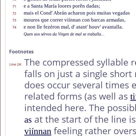
e a Santa María loores porên dadas;
71
mais el Cond' Abrán acharon pois muitas vegadas
72
mouros que correr viínnan con barcas armadas,
73
e non lle fezéron mal, d' atant' houv' avantalla.
74
Quen aos sérvos da Virgen de mal se traballa...
Footnotes
The compressed syllable r
Line 24
:
falls on just a single shor
does occur several times e
related forms (as well as
t
intended here. The possibl
at the start of the line i
as
feeling rather over
viínnan