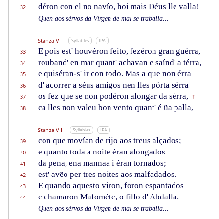
déron con el no navío, hoi mais Déus lle valla!
32
Quen aos sérvos da Virgen de mal se traballa...
Stanza VI
Syllables
IPA
E pois est' houvéron feito, fezéron gran guérra,
33
rouband' en mar quant' achavan e saínd' a térra,
34
e quiséran-s' ir con todo. Mas a que non érra
35
d' acorrer a séus amigos nen lles pórta sérra
36
os fez que se non podéron alongar da sérra,
37
†
ca lles non valeu bon vento quant' é ũa palla,
38
Stanza VII
Syllables
IPA
con que movían de rijo aos treus alçados;
39
e quanto toda a noite éran alongados
40
da pena, ena mannaa i éran tornados;
41
est' avẽo per tres noites aos malfadados.
42
E quando aquesto viron, foron espantados
43
e chamaron Mafométe, o fillo d' Abdalla.
44
Quen aos sérvos da Virgen de mal se traballa...