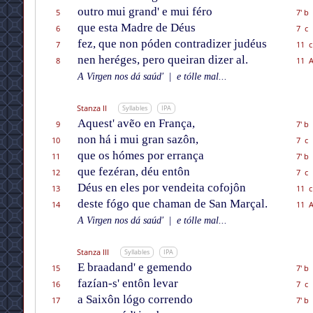
outro mui grand' e mui féro
5
7' b
que esta Madre de Déus
6
7 c
fez, que non póden contradizer judéus
7
11 c
nen heréges, pero queiran dizer al.
8
11 
A Virgen nos dá saúd'
|
e tólle mal...
Stanza II
Syllables
IPA
Aquest' avẽo en França,
9
7' b
non há i mui gran sazôn,
10
7 c
que os hómes por errança
11
7' b
que fezéran, déu entôn
12
7 c
Déus en eles por vendeita cofojôn
13
11 c
deste fógo que chaman de San Marçal.
14
11 
A Virgen nos dá saúd'
|
e tólle mal...
Stanza III
Syllables
IPA
E braadand' e gemendo
15
7' b
fazían-s' entôn levar
16
7 c
a Saixôn lógo correndo
17
7' b