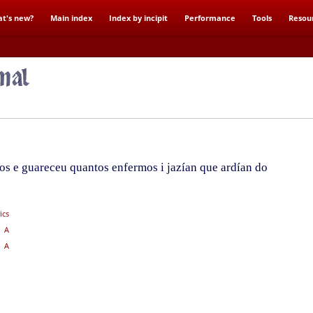
t's new?
Main index
Index by incipit
Performance
Tools
Resou
os e guareceu quantos enfermos i jazían que ardían do
ics
 A
 A