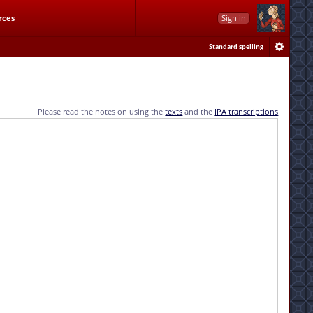
rces
Sign in
Standard spelling
Please read the notes on using the
texts
and the
IPA transcriptions