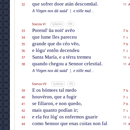
que sofrer door atán descomũal.
32
11 
A Virgen nos dá saúd'
|
e tólle mal...
Stanza VI
Syllables
IPA
Porend' ũa noit' avẽo
33
7' b
que lume lles pareceu
34
7 c
grande que do céo vẽo,
35
7' b
e lógu' entôn decendeu
36
7 c
Santa María, e a térra tremeu
37
11 c
quando chegou a Sennor celestïal.
38
11 
A Virgen nos dá saúd'
|
e tólle mal...
Stanza VII
Syllables
IPA
E os hómees tal medo
39
7' b
houvéron, que a fugir
40
7 c
se fillaron, e non quedo,
41
7' b
mais quanto podían ir;
42
7 c
e ela fez lóg' os enfermos guarir
43
11 c
como Sennor que enas coitas non fal
44
11 