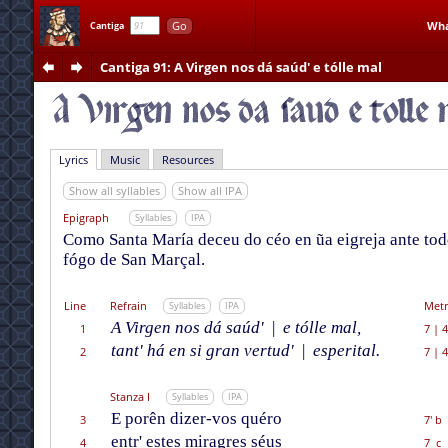
Go
Wha
Cantiga
Cantiga 91
: A Virgen nos dá saúd' e tólle mal
Lyrics
Music
Resources
Show all syllables
Show all IPA
Epigraph
Syllables
IPA
Como Santa María deceu do céo en ũa eigreja ante tod
fógo de San Marçal.
Line
Refrain
Metr
Syllables
IPA
A Virgen nos dá saúd'
|
e tólle mal,
1
7
|
4
tant' há en si gran vertud'
|
esperital.
2
7
|
4
Stanza I
Syllables
IPA
E porên dizer-vos quéro
3
7' b
entr' estes miragres séus
4
7 c