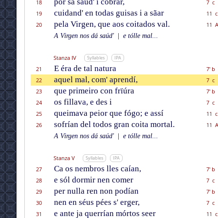
por sa saúd' i cobrar,
18
7 c
cuidand' en todas guisas i a sãar
19
11 c
pela Virgen, que aos coitados val.
20
11 
A Virgen nos dá saúd'
|
e tólle mal...
Stanza IV
Syllables
IPA
E éra de tal natura
21
7' b
aquel mal, com' aprendí,
22
7 c
que primeiro con frïúra
23
7' b
os fillava, e des i
24
7 c
queimava peior que fógo; e assí
25
11 c
sofrían del todos gran coita mortal.
26
11 
A Virgen nos dá saúd'
|
e tólle mal...
Stanza V
Syllables
IPA
Ca os nembros lles caían,
27
7' b
e sól dormir nen comer
28
7 c
per nulla ren non podían
29
7' b
nen en séus pées s' erger,
30
7 c
e ante ja querrían mórtos seer
31
11 c