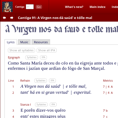
Go
What's new?
Main index
Inde
Cantiga
Cantiga 91
: A Virgen nos dá saúd' e tólle mal
Lyrics
Music
Resources
Show all syllables
Show all IPA
Epigraph
Syllables
IPA
Como Santa María deceu do céo en ũa eigreja ante todos e
enfermos i jazían que ardían do fógo de San Marçal.
Line
Refrain
Metrics
Syllables
IPA
A Virgen nos dá saúd'
|
e tólle mal,
1
7
|
4 A
tant' há en si gran vertud'
|
esperital.
2
7
|
4 A
Stanza I
Syllables
IPA
E porên dizer-vos quéro
3
7' b
entr' estes miragres séus
4
7 c