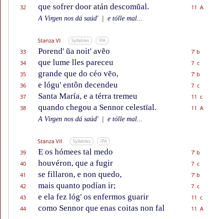
que sofrer door atán descomũal.
32
11 A
A Virgen nos dá saúd'
|
e tólle mal...
Stanza VI
Syllables
IPA
Porend' ũa noit' avẽo
33
7' b
que lume lles pareceu
34
7 c
grande que do céo vẽo,
35
7' b
e lógu' entôn decendeu
36
7 c
Santa María, e a térra tremeu
37
11 c
quando chegou a Sennor celestïal.
38
11 A
A Virgen nos dá saúd'
|
e tólle mal...
Stanza VII
Syllables
IPA
E os hómees tal medo
39
7' b
houvéron, que a fugir
40
7 c
se fillaron, e non quedo,
41
7' b
mais quanto podían ir;
42
7 c
e ela fez lóg' os enfermos guarir
43
11 c
como Sennor que enas coitas non fal
44
11 A