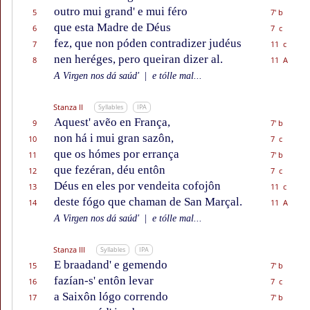
outro mui grand' e mui féro
5
7' b
que esta Madre de Déus
6
7 c
fez, que non póden contradizer judéus
7
11 c
nen heréges, pero queiran dizer al.
8
11 A
A Virgen nos dá saúd'
|
e tólle mal...
Stanza II
Syllables
IPA
Aquest' avẽo en França,
9
7' b
non há i mui gran sazôn,
10
7 c
que os hómes por errança
11
7' b
que fezéran, déu entôn
12
7 c
Déus en eles por vendeita cofojôn
13
11 c
deste fógo que chaman de San Marçal.
14
11 A
A Virgen nos dá saúd'
|
e tólle mal...
Stanza III
Syllables
IPA
E braadand' e gemendo
15
7' b
fazían-s' entôn levar
16
7 c
a Saixôn lógo correndo
17
7' b