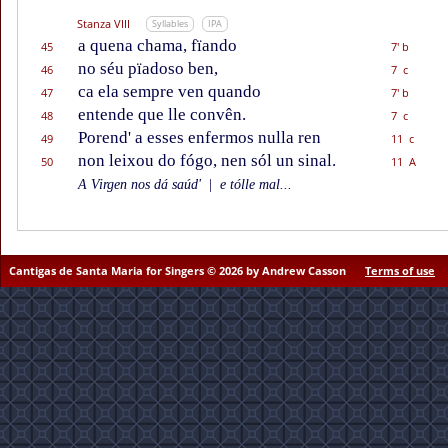
Stanza VIII
Syllables
IPA
a quena chama, fïando
45
7' b
no séu pïadoso ben,
46
7 c
ca ela sempre ven quando
47
7' b
entende que lle convên.
48
7 c
Porend' a esses enfermos nulla ren
49
11 c
non leixou do fógo, nen sól un sinal.
50
11 A
A Virgen nos dá saúd'
|
e tólle mal...
Cantigas de Santa Maria for Singers © 2026 by Andrew Casson
Terms of use