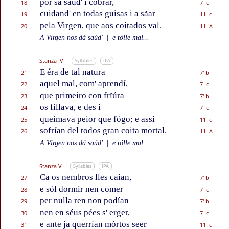
por sa saúd' i cobrar,
18
7 c
cuidand' en todas guisas i a sãar
19
11 c
pela Virgen, que aos coitados val.
20
11 A
A Virgen nos dá saúd'
|
e tólle mal...
Stanza IV
Syllables
IPA
E éra de tal natura
21
7' b
aquel mal, com' aprendí,
22
7 c
que primeiro con frïúra
23
7' b
os fillava, e des i
24
7 c
queimava peior que fógo; e assí
25
11 c
sofrían del todos gran coita mortal.
26
11 A
A Virgen nos dá saúd'
|
e tólle mal...
Stanza V
Syllables
IPA
Ca os nembros lles caían,
27
7' b
e sól dormir nen comer
28
7 c
per nulla ren non podían
29
7' b
nen en séus pées s' erger,
30
7 c
e ante ja querrían mórtos seer
31
11 c