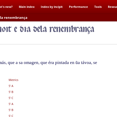
t's new?
Main index
Index by incipit
Performance
Tools
Resou
dela renembrança
ás, que a sa omagen, que éra pintada en ũa távoa, se
Metrics
5' A
5' B
5' C
5' A
5' B
5' C