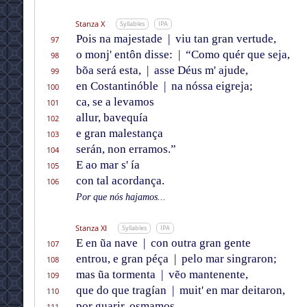
Stanza X
Syllables
IPA
Pois na majestade
|
viu tan gran vertude,
97
o monj' entôn disse:
|
“Como quér que seja,
98
bõa será esta,
|
asse Déus m' ajude,
99
en Costantinóble
|
na nóssa eigreja;
100
ca, se a levamos
101
allur, bavequía
102
e gran malestança
103
serán, non erramos.”
104
E ao mar s' ía
105
con tal acordança.
106
Por que nós hajamos...
Stanza XI
Syllables
IPA
E en ũa nave
|
con outra gran gente
107
entrou, e gran péça
|
pelo mar singraron;
108
mas ũa tormenta
|
vẽo mantenente,
109
que do que tragían
|
muit' en mar deitaron,
110
por guarir, osmamos.
111