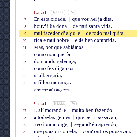
Stanza I
Syllables
IPA
En esta cidade,
|
que vos hei ja dita,
7
houv' i ũa dona
|
de mui santa vida,
8
mui fazedor d' algu' e
|
de todo mal quita,
9
rica e mui nóbre
|
e de ben comprida.
10
Mas, por que sabiámos
11
como non quería
12
do mundo gabança,
13
como fez digamos
14
ũ' albergaría,
15
u fillou morança.
16
Por que nós hajamos...
Stanza II
Syllables
IPA
E alí morand' e
|
muito ben fazendo
17
a toda-las gentes
|
que per i passavan,
18
vẽo i un monge,
|
segund' éu aprendo,
19
que pousou con ela,
|
com' outros pousavan.
20