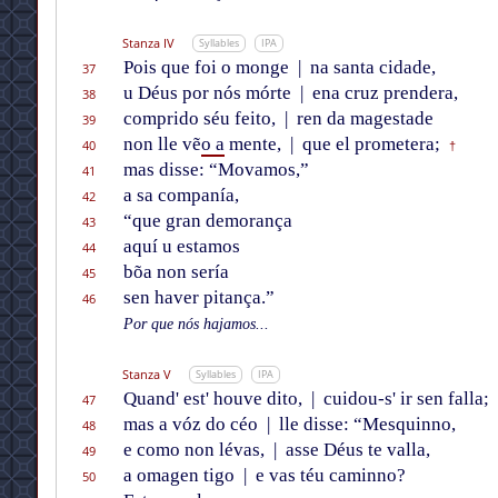
Stanza IV
Syllables
IPA
Pois que foi o monge
|
na santa cidade,
37
u Déus por nós mórte
|
ena cruz prendera,
38
comprido séu feito,
|
ren da magestade
39
non lle vẽ
o a
mente,
|
que el prometera;
40
†
mas disse: “Movamos,”
41
a sa companía,
42
“que gran demorança
43
aquí u estamos
44
bõa non sería
45
sen haver pitança.”
46
Por que nós hajamos...
Stanza V
Syllables
IPA
Quand' est' houve dito,
|
cuidou-s' ir sen falla;
47
mas a vóz do céo
|
lle disse: “Mesquinno,
48
e como non lévas,
|
asse Déus te valla,
49
a omagen tigo
|
e vas téu caminno?
50