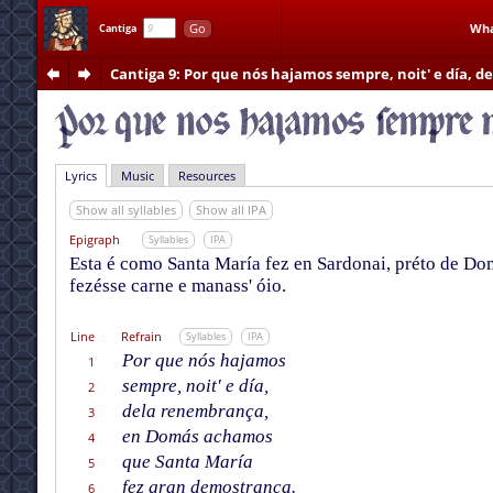
Go
Wha
Cantiga
Cantiga 9
: Por que nós hajamos sempre, noit' e día, 
Lyrics
Music
Resources
Show all syllables
Show all IPA
Epigraph
Syllables
IPA
Esta é como Santa María fez en Sardonai, préto de Dom
fezésse carne e manass' óio.
Line
Refrain
Syllables
IPA
Por que nós hajamos
1
sempre, noit' e día,
2
dela renembrança,
3
en Domás achamos
4
que Santa María
5
fez gran demostrança.
6