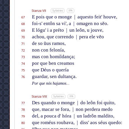
Stanza VII
Syllables
IPA
E pois que o monge
|
aquesto feit' houve,
67
foi-s' entôn sa vi', a
|
omagen no sẽo.
68
E lógu' i a préto
|
un leôn, u jouve,
69
achou, que correndo
|
pera ele vẽo
70
de so ũus ramos,
71
non con felonía,
72
mas con homildança;
73
por que ben creamos
74
que Déus o quería
75
guardar, sen dultança.
76
Por que nós hajamos...
Stanza VIII
Syllables
IPA
Des quando o monge
|
do leôn foi quito,
77
que, macar se fora,
|
non perdera medo
78
del, a pouca d' hóra
|
un ladrôn maldito,
79
que roméus roubava,
|
diss' aos séus quedo:
80