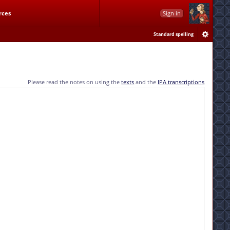
rces
Sign in
Standard spelling
Please read the notes on using the
texts
and the
IPA transcriptions