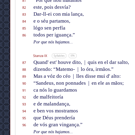
“Por que non matamos
81
este, pois desvía?
82
Dar-ll-ei con mia lança,
83
e o séu partamos,
84
lógo sen perfía
85
todos per iguança.”
86
Por que nós hajamos...
Stanza IX
Syllables
IPA
Quand' est' houve dito,
|
quis en el dar salto,
87
dizendo: “Matemo-
|
lo óra, irmãos.”
88
Mas a vóz do céo
|
lles disse mui d' alto:
89
“Sandeus, non ponnades
|
en ele as mãos;
90
ca nós lo guardamos
91
de malfeitoría
92
e de malandança,
93
e ben vos mostramos
94
que Déus prendería
95
de vós gran vingança.”
96
Por que nós hajamos...