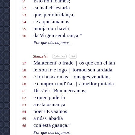
Esto non loamos;
51
ca mal ch' estaría
52
que, per obridança,
53
se a que amamos
54
monja non havía
55
da Virgen sembrança.”
56
Por que nós hajamos...
Stanza VI
Syllables
IPA
Mantenent' o frade
|
os que con el ían
57
leixou ir, e lógo
|
tornou sen tardada
58
e foi buscar u as
|
omages vendían,
59
e comprou end' ũa,
|
a mellor pintada.
60
Diss' el: “Ben mercamos;
61
e quen podería
62
a esta osmança
63
põer? E vaamos
64
a nóss' abadía
65
con esta gaança.”
66
Por que nós hajamos...