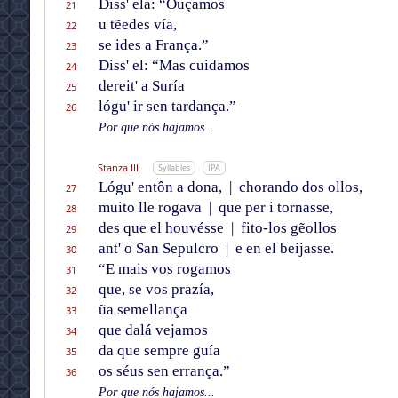
Diss' ela: “Ouçamos
21
u tẽedes vía,
22
se ides a França.”
23
Diss' el: “Mas cuidamos
24
dereit' a Suría
25
lógu' ir sen tardança.”
26
Por que nós hajamos...
Stanza III
Syllables
IPA
Lógu' entôn a dona,
|
chorando dos ollos,
27
muito lle rogava
|
que per i tornasse,
28
des que el houvésse
|
fito-los gẽollos
29
ant' o San Sepulcro
|
e en el beijasse.
30
“E mais vos rogamos
31
que, se vos prazía,
32
ũa semellança
33
que dalá vejamos
34
da que sempre guía
35
os séus sen errança.”
36
Por que nós hajamos...