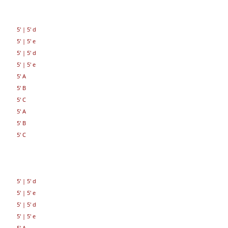
5'
|
5' d
5'
|
5' e
5'
|
5' d
5'
|
5' e
5' A
5' B
5' C
5' A
5' B
5' C
5'
|
5' d
5'
|
5' e
5'
|
5' d
5'
|
5' e
5' A