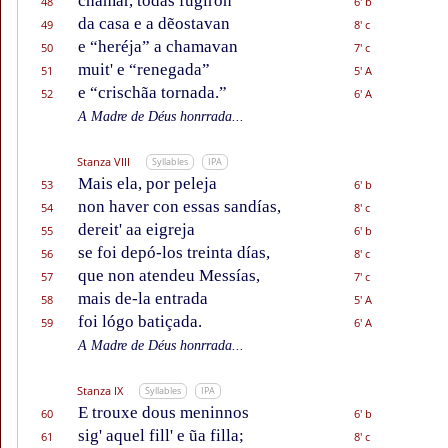
chamar, todas fugiron
48
6' b
da casa e a dẽostavan
49
8' c
e “heréja” a chamavan
50
7' c
muit' e “renegada”
51
5' A
e “crischãa tornada.”
52
6' A
A Madre de Déus honrrada...
Stanza VIII
Syllables
IPA
Mais ela, por peleja
53
6' b
non haver con essas sandías,
54
8' c
dereit' aa eigreja
55
6' b
se foi depó-los treinta días,
56
8' c
que non atendeu Messías,
57
7' c
mais de-la entrada
58
5' A
foi lógo batiçada.
59
6' A
A Madre de Déus honrrada...
Stanza IX
Syllables
IPA
E trouxe dous meninnos
60
6' b
sig' aquel fill' e ũa filla;
61
8' c