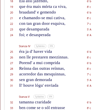
Ela assí jazendo,
18
6' b
que éra mais mórta ca viva,
19
8' c
braadand' e gemendo
20
6' b
e chamando-se mui cativa,
21
8' c
con tan gran door esquiva,
22
7' c
que desamparada
23
5' A
foi; e desasperada
24
6' A
Stanza IV
Syllables
IPA
éra ja d' haver vida
25
6' b
nen lle prestaren meezinnas.
26
8' c
Porend' a mui comprida
27
6' b
Reínna das outras reínnas,
28
8' c
acorredor das mesquinnas,
29
7' c
sen gran demorada
30
5' A
ll' houve lógu' envïada
31
6' A
Stanza V
Syllables
IPA
tamanna craridade
32
6' b
ben come se o sól entrasse
33
8' c