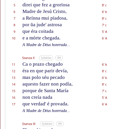
direi que fez a grorïosa
5
8' c
Madre de Jesú Cristo,
6
6' b
a Reínna mui pïadosa,
7
8' c
por ũa jude' astrosa
8
7' c
que éra coitada
9
5' A
e a mórte chegada.
10
6' A
A Madre de Déus honrrada...
Stanza II
Syllables
IPA
Ca o prazo chegado
11
6' b
éra en que parir devía,
12
8' c
mas polo séu pecado
13
6' b
aquesto fazer non podía,
14
8' c
porque de Santa María
15
7' c
non creía nada
16
5' A
que verdad' é provada.
17
6' A
A Madre de Déus honrrada...
Stanza III
Syllables
IPA