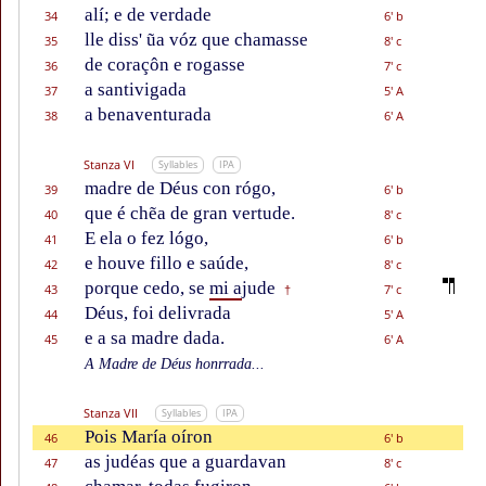
alí; e de verdade
34
6' b
lle diss' ũa vóz que chamasse
35
8' c
de coraçôn e rogasse
36
7' c
a santivigada
37
5' A
a benaventurada
38
6' A
Stanza VI
Syllables
IPA
madre de Déus con rógo,
39
6' b
que é chẽa de gran vertude.
40
8' c
E ela o fez lógo,
41
6' b
e houve fillo e saúde,
42
8' c
porque cedo, se
mi a
jude
43
7' c
†
Déus, foi delivrada
44
5' A
e a sa madre dada.
45
6' A
A Madre de Déus honrrada...
Stanza VII
Syllables
IPA
Pois María oíron
46
6' b
as judéas que a guardavan
47
8' c