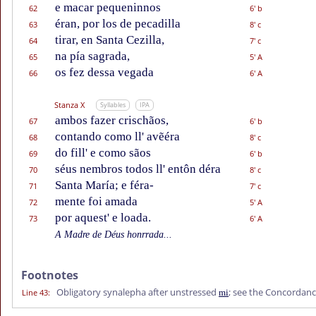
e macar pequeninnos
62
6' b
éran, por los de pecadilla
63
8' c
tirar, en Santa Cezilla,
64
7' c
na pía sagrada,
65
5' A
os fez dessa vegada
66
6' A
Stanza X
Syllables
IPA
ambos fazer crischãos,
67
6' b
contando como ll' avẽéra
68
8' c
do fill' e como sãos
69
6' b
séus nembros todos ll' entôn déra
70
8' c
Santa María; e féra-
71
7' c
mente foi amada
72
5' A
por aquest' e loada.
73
6' A
A Madre de Déus honrrada...
Footnotes
Obligatory synalepha after unstressed
; see the Concordan
Line 43
:
mi