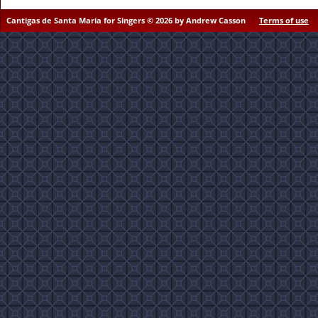
Cantigas de Santa Maria for Singers © 2026 by Andrew Casson
Terms of use