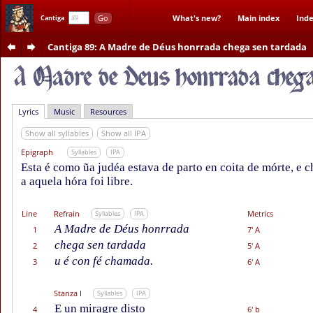
Go
What's new?
Main index
Inde
Cantiga
Cantiga 89
: A Madre de Déus honrrada chega sen tardada
Lyrics
Music
Resources
Show all syllables
Show all IPA
Epigraph
Syllables
IPA
Esta é como ũa judéa estava de parto en coita de mórte, e
a aquela hóra foi libre.
Line
Refrain
Metrics
Syllables
IPA
A Madre de Déus honrrada
1
7' A
chega sen tardada
2
5' A
u é con fé chamada.
3
6' A
Stanza I
Syllables
IPA
E un miragre disto
4
6' b