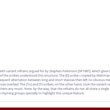
with variant refrains argued for by Stephen Parkinson
[SP1987]
, which gives 
 of the scribes understood this structure. The
[E]
scribe—copied by Mettmann—m
onsequent alternation between long and short stanzas then left no obvious me
anzas overlaid. The
[To]
and
[T]
scribes, on the other hand, took the variant r
them any music. Note, by the way, that the refrains do not all share a singl
rhyming groups specially to highlight this unique feature.