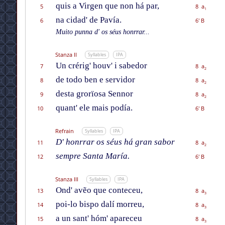
quis a Virgen que non há par,
5
8 a
1
na cidad' de Pavía.
6
6' B
Muito punna d' os séus honrrar...
Stanza II
Syllables
IPA
Un crérig' houv' i sabedor
7
8 a
2
de todo ben e servidor
8
8 a
2
desta grorïosa Sennor
9
8 a
2
quant' ele mais podía.
10
6' B
Refrain
Syllables
IPA
D' honrrar os séus há gran sabor
11
8 a
2
sempre Santa María.
12
6' B
Stanza III
Syllables
IPA
Ond' avẽo que conteceu,
13
8 a
3
poi-lo bispo dalí morreu,
14
8 a
3
a un sant' hóm' apareceu
15
8 a
3