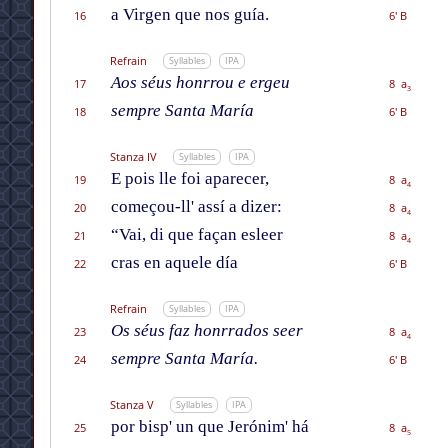
a Virgen que nos guía.
16
6' B
Refrain
Syllables
IPA
Aos séus honrrou e ergeu
17
8 a
3
sempre Santa María
18
6' B
Stanza IV
Syllables
IPA
E pois lle foi aparecer,
19
8 a
4
começou-ll' assí a dizer:
20
8 a
4
“Vai, di que façan esleer
21
8 a
4
cras en aquele día
22
6' B
Refrain
Syllables
IPA
Os séus faz honrrados seer
23
8 a
4
sempre Santa María.
24
6' B
Stanza V
Syllables
IPA
por bisp' un que Jerónim' há
25
8 a
5