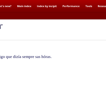
t's new?
Main index
Index by incipit
Performance
Tools
Resou
go que dizía sempre sas hóras.