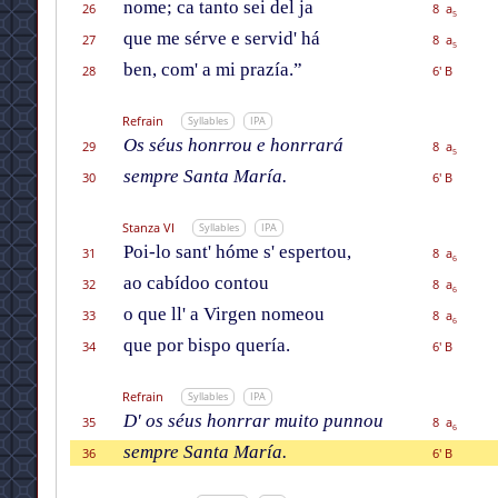
nome; ca tanto sei del ja
26
8 a
5
que me sérve e servid' há
27
8 a
5
ben, com' a mi prazía.”
28
6' B
Refrain
Syllables
IPA
Os séus honrrou e honrrará
29
8 a
5
sempre Santa María.
30
6' B
Stanza VI
Syllables
IPA
Poi-lo sant' hóme s' espertou,
31
8 a
6
ao cabídoo contou
32
8 a
6
o que ll' a Virgen nomeou
33
8 a
6
que por bispo quería.
34
6' B
Refrain
Syllables
IPA
D' os séus honrrar muito punnou
35
8 a
6
sempre Santa María.
36
6' B