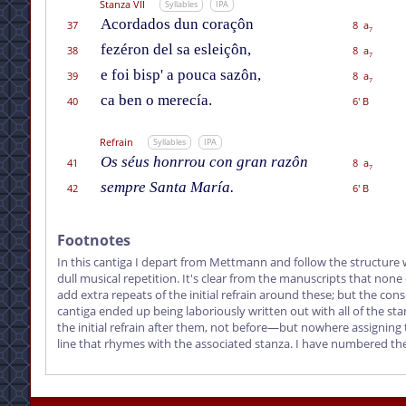
Stanza VII
Syllables
IPA
Acordados dun coraçôn
37
8 a
7
fezéron del sa esleiçôn,
38
8 a
7
e foi bisp' a pouca sazôn,
39
8 a
7
ca ben o merecía.
40
6' B
Refrain
Syllables
IPA
Os séus honrrou con gran razôn
41
8 a
7
sempre Santa María.
42
6' B
Footnotes
In this cantiga I depart from Mettmann and follow the structure 
dull musical repetition. It's clear from the manuscripts that none
add extra repeats of the initial refrain around these; but the c
cantiga ended up being laboriously written out with all of the st
the initial refrain after them, not before—but nowhere assigning 
line that rhymes with the associated stanza. I have numbered the 