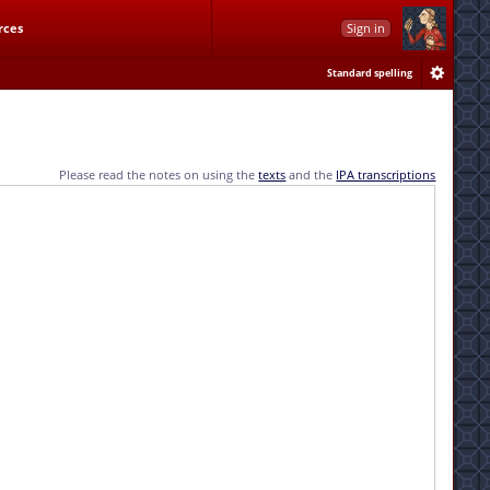
rces
Sign in
Standard spelling
Please read the notes on using the
texts
and the
IPA transcriptions