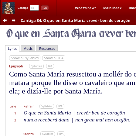
Go
What's new?
Main index
Inde
Cantiga
Cantiga 84
: O que en Santa María crevér ben de coraçôn
Lyrics
Music
Resources
Show all syllables
Show all IPA
Epigraph
Syllables
IPA
Como Santa María resuscitou a mollér do c
matara porque lle disse o cavaleiro que am
ela; e dizía-lle por Santa María.
Line
Refrain
Syllables
IPA
O que en Santa María
|
crevér ben de coraçôn
1
nunca receberá dano
|
nen gran mal nen ocajôn.
2
Stanza I
Syllables
IPA