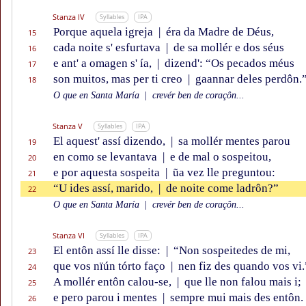
Stanza IV
Syllables
IPA
Porque aquela igreja
|
éra da Madre de Déus,
15
cada noite s' esfurtava
|
de sa mollér e dos séus
16
e ant' a omagen s' ía,
|
dizend': “Os pecados méus
17
son muitos, mas per ti creo
|
gaannar deles perdôn.
18
O que en Santa María
|
crevér ben de coraçôn...
Stanza V
Syllables
IPA
El aquest' assí dizendo,
|
sa mollér mentes parou
19
en como se levantava
|
e de mal o sospeitou,
20
e por aquesta sospeita
|
ũa vez lle preguntou:
21
“U ides assí, marido,
|
de noite come ladrôn?”
22
O que en Santa María
|
crevér ben de coraçôn...
Stanza VI
Syllables
IPA
El entôn assí lle disse:
|
“Non sospeitedes de mi,
23
que vos nïún tórto faço
|
nen fiz des quando vos vi.
24
A mollér entôn calou-se,
|
que lle non falou mais i;
25
e pero parou i mentes
|
sempre mui mais des entôn.
26