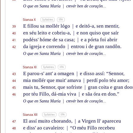
O que en Santa María
|
crevér ben de coraçôn...
Stanza X
Syllables
IPA
E fillou sa mollér lógo
|
e deitó-a, sen mentir,
39
en séu leito e cobriu-a,
|
e non quiso que saír
40
podéss' hóme de sa casa;
|
e a pórta foi abrir
41
da igreja e correndo
|
entrou i de gran randôn.
42
O que en Santa María
|
crevér ben de coraçôn...
Stanza XI
Syllables
IPA
E parou-s' ant' a omagen
|
e disso assí: “Sennor,
43
mia mollér que muit' amava
|
perdí polo téu amor;
44
mais tu, Sennor, que sofriste
|
gran coita e gran doo
45
por téu Fillo, dá-mia viva
|
e sãa óra en don.”
46
O que en Santa María
|
crevér ben de coraçôn...
Stanza XII
Syllables
IPA
El assí muito chorando,
|
a Virgen ll' apareceu
47
e diss' ao cavaleiro:
|
“O méu Fillo recebeu
48