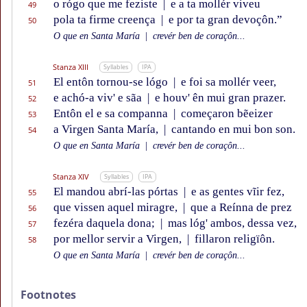
o rógo que me feziste
|
e a ta mollér viveu
49
pola ta firme creença
|
e por ta gran devoçôn.”
50
O que en Santa María
|
crevér ben de coraçôn...
Stanza XIII
Syllables
IPA
El entôn tornou-se lógo
|
e foi sa mollér veer,
51
e achó-a viv' e sãa
|
e houv' ên mui gran prazer.
52
Entôn el e sa companna
|
começaron bẽeizer
53
a Virgen Santa María,
|
cantando en mui bon son.
54
O que en Santa María
|
crevér ben de coraçôn...
Stanza XIV
Syllables
IPA
El mandou abrí-las pórtas
|
e as gentes vĩir fez,
55
que vissen aquel miragre,
|
que a Reínna de prez
56
fezéra daquela dona;
|
mas lóg' ambos, dessa vez,
57
por mellor servir a Virgen,
|
fillaron religïôn.
58
O que en Santa María
|
crevér ben de coraçôn...
Footnotes