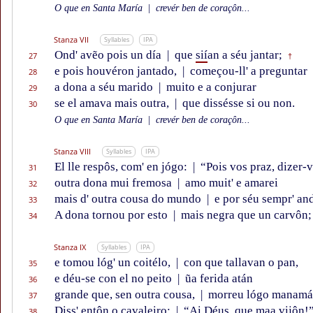
O que en Santa María
|
crevér ben de coraçôn...
Stanza VII
Syllables
IPA
Ond' avẽo pois un día
|
que
sií
an a séu jantar;
27
†
e pois houvéron jantado,
|
começou-ll' a preguntar
28
a dona a séu marido
|
muito e a conjurar
29
se el amava mais outra,
|
que dissésse si ou non.
30
O que en Santa María
|
crevér ben de coraçôn...
Stanza VIII
Syllables
IPA
El lle respôs, com' en jógo:
|
“Pois vos praz, dizer-v
31
outra dona mui fremosa
|
amo muit' e amarei
32
mais d' outra cousa do mundo
|
e por séu sempr' and
33
A dona tornou por esto
|
mais negra que un carvôn;
34
Stanza IX
Syllables
IPA
e tomou lóg' un coitélo,
|
con que tallavan o pan,
35
e déu-se con el no peito
|
ũa ferida atán
36
grande que, sen outra cousa,
|
morreu lógo manamá
37
Diss' entôn o cavaleiro:
|
“Ai Déus, que maa vijôn!
38