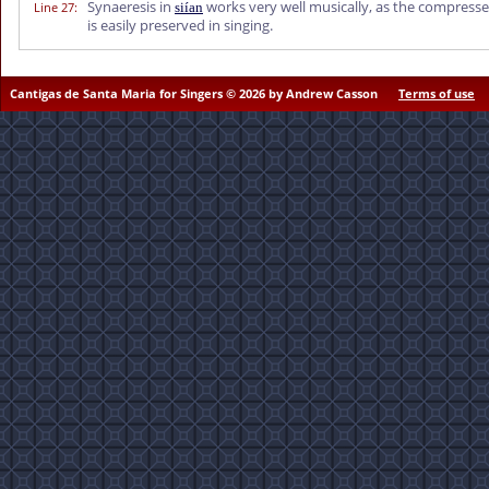
Synaeresis in
works very well musically, as the compresse
Line 27
:
siían
is easily preserved in singing.
Cantigas de Santa Maria for Singers © 2026 by Andrew Casson
Terms of use