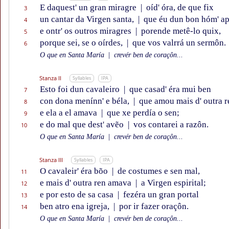
E daquest' un gran miragre
|
oíd' óra, de que fix
3
un cantar da Virgen santa,
|
que éu dun bon hóm' ap
4
e ontr' os outros miragres
|
porende metê-lo quix,
5
porque sei, se o oírdes,
|
que vos valrrá un sermôn.
6
O que en Santa María
|
crevér ben de coraçôn...
Stanza II
Syllables
IPA
Esto foi dun cavaleiro
|
que casad' éra mui ben
7
con dona menínn' e béla,
|
que amou mais d' outra r
8
e ela a el amava
|
que xe perdía o sen;
9
e do mal que dest' avẽo
|
vos contarei a razôn.
10
O que en Santa María
|
crevér ben de coraçôn...
Stanza III
Syllables
IPA
O cavaleir' éra bõo
|
de costumes e sen mal,
11
e mais d' outra ren amava
|
a Virgen espirital;
12
e por esto de sa casa
|
fezéra un gran portal
13
ben atro ena igreja,
|
por ir fazer oraçôn.
14
O que en Santa María
|
crevér ben de coraçôn...