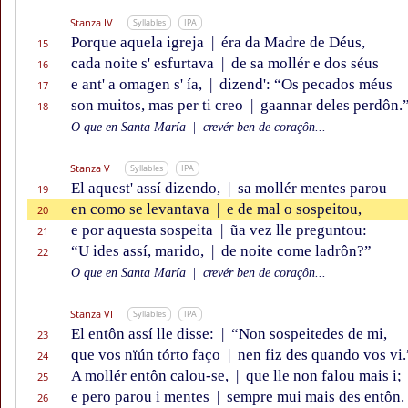
Stanza IV
Syllables
IPA
Porque aquela igreja
|
éra da Madre de Déus,
15
cada noite s' esfurtava
|
de sa mollér e dos séus
16
e ant' a omagen s' ía,
|
dizend': “Os pecados méus
17
son muitos, mas per ti creo
|
gaannar deles perdôn.
18
O que en Santa María
|
crevér ben de coraçôn...
Stanza V
Syllables
IPA
El aquest' assí dizendo,
|
sa mollér mentes parou
19
en como se levantava
|
e de mal o sospeitou,
20
e por aquesta sospeita
|
ũa vez lle preguntou:
21
“U ides assí, marido,
|
de noite come ladrôn?”
22
O que en Santa María
|
crevér ben de coraçôn...
Stanza VI
Syllables
IPA
El entôn assí lle disse:
|
“Non sospeitedes de mi,
23
que vos nïún tórto faço
|
nen fiz des quando vos vi.
24
A mollér entôn calou-se,
|
que lle non falou mais i;
25
e pero parou i mentes
|
sempre mui mais des entôn.
26