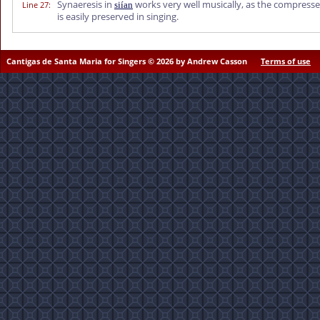
Synaeresis in
works very well musically, as the compresse
Line 27
:
siían
is easily preserved in singing.
Cantigas de Santa Maria for Singers © 2026 by Andrew Casson
Terms of use