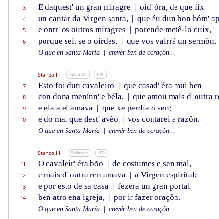
E daquest' un gran miragre
|
oíd' óra, de que fix
3
un cantar da Virgen santa,
|
que éu dun bon hóm' ap
4
e ontr' os outros miragres
|
porende metê-lo quix,
5
porque sei, se o oírdes,
|
que vos valrrá un sermôn.
6
O que en Santa María
|
crevér ben de coraçôn...
Stanza II
Syllables
IPA
Esto foi dun cavaleiro
|
que casad' éra mui ben
7
con dona menínn' e béla,
|
que amou mais d' outra r
8
e ela a el amava
|
que xe perdía o sen;
9
e do mal que dest' avẽo
|
vos contarei a razôn.
10
O que en Santa María
|
crevér ben de coraçôn...
Stanza III
Syllables
IPA
O cavaleir' éra bõo
|
de costumes e sen mal,
11
e mais d' outra ren amava
|
a Virgen espirital;
12
e por esto de sa casa
|
fezéra un gran portal
13
ben atro ena igreja,
|
por ir fazer oraçôn.
14
O que en Santa María
|
crevér ben de coraçôn...