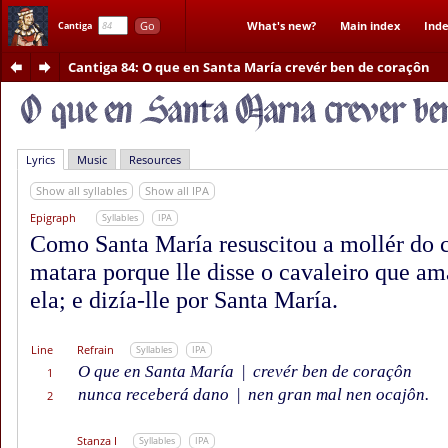
Go
What's new?
Main index
Inde
Cantiga
Cantiga 84
: O que en Santa María crevér ben de coraçôn
Lyrics
Music
Resources
Show all syllables
Show all IPA
Epigraph
Syllables
IPA
Como Santa María resuscitou a mollér do c
matara porque lle disse o cavaleiro que am
ela; e dizía-lle por Santa María.
Line
Refrain
Syllables
IPA
O que en Santa María
|
crevér ben de coraçôn
1
nunca receberá dano
|
nen gran mal nen ocajôn.
2
Stanza I
Syllables
IPA