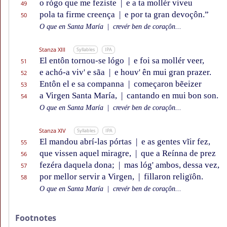
o rógo que me feziste
|
e a ta mollér viveu
49
pola ta firme creença
|
e por ta gran devoçôn.”
50
O que en Santa María
|
crevér ben de coraçôn...
Stanza XIII
Syllables
IPA
El entôn tornou-se lógo
|
e foi sa mollér veer,
51
e achó-a viv' e sãa
|
e houv' ên mui gran prazer.
52
Entôn el e sa companna
|
começaron bẽeizer
53
a Virgen Santa María,
|
cantando en mui bon son.
54
O que en Santa María
|
crevér ben de coraçôn...
Stanza XIV
Syllables
IPA
El mandou abrí-las pórtas
|
e as gentes vĩir fez,
55
que vissen aquel miragre,
|
que a Reínna de prez
56
fezéra daquela dona;
|
mas lóg' ambos, dessa vez,
57
por mellor servir a Virgen,
|
fillaron religïôn.
58
O que en Santa María
|
crevér ben de coraçôn...
Footnotes