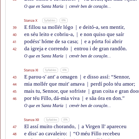
O que en Santa María
|
crevér ben de coraçôn...
Stanza X
Syllables
IPA
E fillou sa mollér lógo
|
e deitó-a, sen mentir,
39
en séu leito e cobriu-a,
|
e non quiso que saír
40
podéss' hóme de sa casa;
|
e a pórta foi abrir
41
da igreja e correndo
|
entrou i de gran randôn.
42
O que en Santa María
|
crevér ben de coraçôn...
Stanza XI
Syllables
IPA
E parou-s' ant' a omagen
|
e disso assí: “Sennor,
43
mia mollér que muit' amava
|
perdí polo téu amor;
44
mais tu, Sennor, que sofriste
|
gran coita e gran doo
45
por téu Fillo, dá-mia viva
|
e sãa óra en don.”
46
O que en Santa María
|
crevér ben de coraçôn...
Stanza XII
Syllables
IPA
El assí muito chorando,
|
a Virgen ll' apareceu
47
e diss' ao cavaleiro:
|
“O méu Fillo recebeu
48