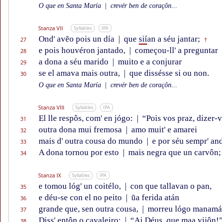
O que en Santa María
|
crevér ben de coraçôn...
Stanza VII
Syllables
IPA
Ond' avẽo pois un día
|
que
sií
an a séu jantar;
27
†
e pois houvéron jantado,
|
começou-ll' a preguntar
28
a dona a séu marido
|
muito e a conjurar
29
se el amava mais outra,
|
que dissésse si ou non.
30
O que en Santa María
|
crevér ben de coraçôn...
Stanza VIII
Syllables
IPA
El lle respôs, com' en jógo:
|
“Pois vos praz, dizer-v
31
outra dona mui fremosa
|
amo muit' e amarei
32
mais d' outra cousa do mundo
|
e por séu sempr' and
33
A dona tornou por esto
|
mais negra que un carvôn;
34
Stanza IX
Syllables
IPA
e tomou lóg' un coitélo,
|
con que tallavan o pan,
35
e déu-se con el no peito
|
ũa ferida atán
36
grande que, sen outra cousa,
|
morreu lógo manamá
37
Diss' entôn o cavaleiro:
|
“Ai Déus, que maa vijôn!
38