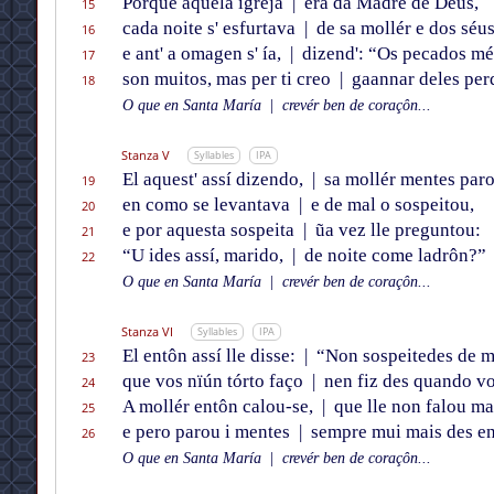
Porque aquela igreja
|
éra da Madre de Déus,
15
cada noite s' esfurtava
|
de sa mollér e dos séu
16
e ant' a omagen s' ía,
|
dizend': “Os pecados m
17
son muitos, mas per ti creo
|
gaannar deles per
18
O que en Santa María
|
crevér ben de coraçôn...
Stanza V
Syllables
IPA
El aquest' assí dizendo,
|
sa mollér mentes par
19
en como se levantava
|
e de mal o sospeitou,
20
e por aquesta sospeita
|
ũa vez lle preguntou:
21
“U ides assí, marido,
|
de noite come ladrôn?”
22
O que en Santa María
|
crevér ben de coraçôn...
Stanza VI
Syllables
IPA
El entôn assí lle disse:
|
“Non sospeitedes de m
23
que vos nïún tórto faço
|
nen fiz des quando vo
24
A mollér entôn calou-se,
|
que lle non falou mai
25
e pero parou i mentes
|
sempre mui mais des en
26
O que en Santa María
|
crevér ben de coraçôn...