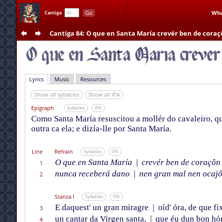
Go
Wha
Cantiga
Cantiga 84
: O que en Santa María crevér ben de cora
Lyrics
Music
Resources
Show all syllables
Show all IPA
Epigraph
Syllables
IPA
Como Santa María resuscitou a mollér do cavaleiro, qu
outra ca ela; e dizía-lle por Santa María.
Line
Refrain
Syllables
IPA
O que en Santa María
|
crevér ben de coraçôn
1
nunca receberá dano
|
nen gran mal nen ocajô
2
Stanza I
Syllables
IPA
E daquest' un gran miragre
|
oíd' óra, de que fi
3
un cantar da Virgen santa,
|
que éu dun bon hóm
4