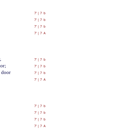
7'
|
7 b
7'
|
7 b
7'
|
7 b
7'
|
7 A
,
7'
|
7 b
or;
7'
|
7 b
n door
7'
|
7 b
7'
|
7 A
7'
|
7 b
7'
|
7 b
7'
|
7 b
7'
|
7 A