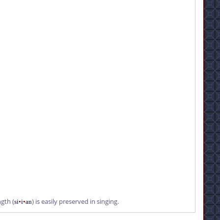
ngth (
) is easily preserved in singing.
si
•
i
•
an