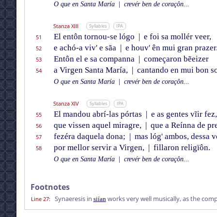
O que en Santa María
|
crevér ben de coraçôn...
Stanza XIII
Syllables
IPA
El entôn tornou-se lógo
|
e foi sa mollér veer,
51
e achó-a viv' e sãa
|
e houv' ên mui gran prazer
52
Entôn el e sa companna
|
começaron bẽeizer
53
a Virgen Santa María,
|
cantando en mui bon s
54
O que en Santa María
|
crevér ben de coraçôn...
Stanza XIV
Syllables
IPA
El mandou abrí-las pórtas
|
e as gentes vĩir fez,
55
que vissen aquel miragre,
|
que a Reínna de pr
56
fezéra daquela dona;
|
mas lóg' ambos, dessa v
57
por mellor servir a Virgen,
|
fillaron religïôn.
58
O que en Santa María
|
crevér ben de coraçôn...
Footnotes
Synaeresis in
works very well musically, as the comp
Line 27
:
siían