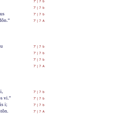
7'
|
7 b
s
7'
|
7 b
éus
7'
|
7 b
dôn.”
7'
|
7 A
ou
7'
|
7 b
7'
|
7 b
7'
|
7 b
7'
|
7 A
i,
7'
|
7 b
s vi.”
7'
|
7 b
s i;
7'
|
7 b
tôn.
7'
|
7 A