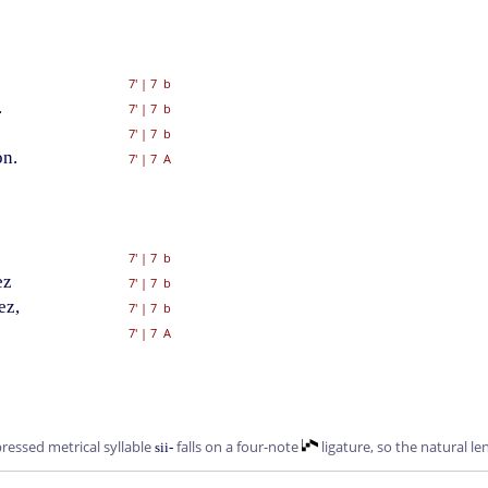
7'
|
7 b
.
7'
|
7 b
7'
|
7 b
on.
7'
|
7 A
7'
|
7 b
ez
7'
|
7 b
ez,
7'
|
7 b
7'
|
7 A
ressed metrical syllable
falls on a four-note
ligature, so the natural le
sii-