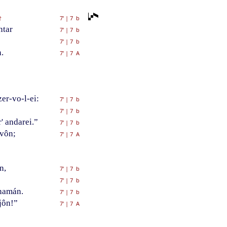
7'
|
7 b
†
ntar
7'
|
7 b
7'
|
7 b
.
7'
|
7 A
er-vo-l-ei:
7'
|
7 b
7'
|
7 b
' andarei.”
7'
|
7 b
rvôn;
7'
|
7 A
n,
7'
|
7 b
7'
|
7 b
namán.
7'
|
7 b
jôn!”
7'
|
7 A