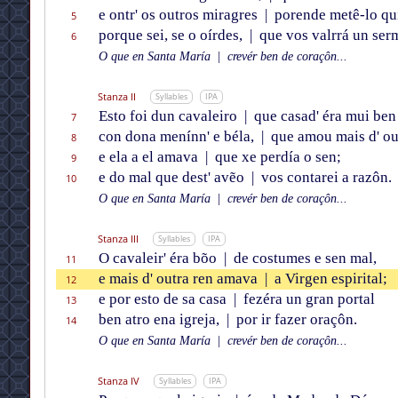
e ontr' os outros miragres
|
porende metê-lo qu
5
porque sei, se o oírdes,
|
que vos valrrá un ser
6
O que en Santa María
|
crevér ben de coraçôn...
Stanza II
Syllables
IPA
Esto foi dun cavaleiro
|
que casad' éra mui ben
7
con dona menínn' e béla,
|
que amou mais d' out
8
e ela a el amava
|
que xe perdía o sen;
9
e do mal que dest' avẽo
|
vos contarei a razôn.
10
O que en Santa María
|
crevér ben de coraçôn...
Stanza III
Syllables
IPA
O cavaleir' éra bõo
|
de costumes e sen mal,
11
e mais d' outra ren amava
|
a Virgen espirital;
12
e por esto de sa casa
|
fezéra un gran portal
13
ben atro ena igreja,
|
por ir fazer oraçôn.
14
O que en Santa María
|
crevér ben de coraçôn...
Stanza IV
Syllables
IPA