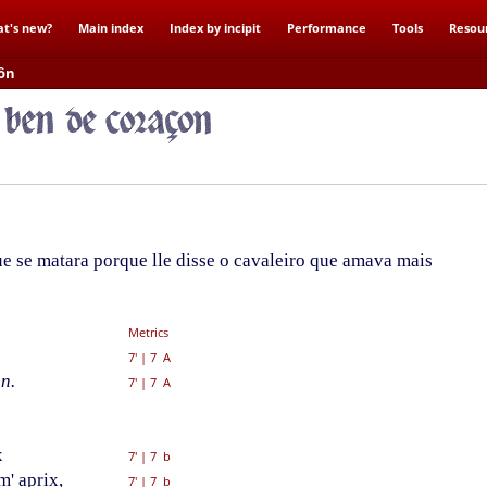
t's new?
Main index
Index by incipit
Performance
Tools
Resou
çôn
e se matara porque lle disse o cavaleiro que amava mais
Metrics
7'
|
7 A
n.
7'
|
7 A
x
7'
|
7 b
' aprix,
7'
|
7 b