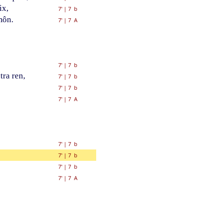
ix,
7'
|
7 b
môn.
7'
|
7 A
7'
|
7 b
ra ren,
7'
|
7 b
7'
|
7 b
7'
|
7 A
7'
|
7 b
7'
|
7 b
7'
|
7 b
7'
|
7 A