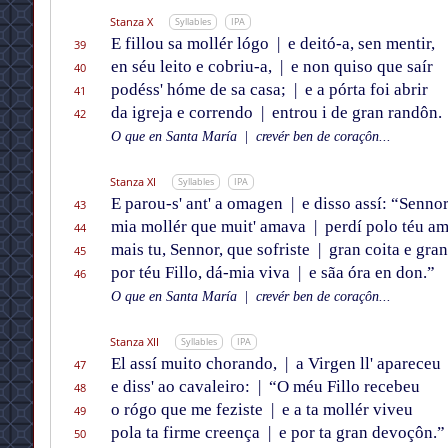
Stanza X
Syllables
IPA
E fillou sa mollér lógo
|
e deitó-a, sen mentir,
39
en séu leito e cobriu-a,
|
e non quiso que saír
40
podéss' hóme de sa casa;
|
e a pórta foi abrir
41
da igreja e correndo
|
entrou i de gran randôn.
42
O que en Santa María
|
crevér ben de coraçôn...
Stanza XI
Syllables
IPA
E parou-s' ant' a omagen
|
e disso assí: “Sennor
43
mia mollér que muit' amava
|
perdí polo téu am
44
mais tu, Sennor, que sofriste
|
gran coita e gra
45
por téu Fillo, dá-mia viva
|
e sãa óra en don.”
46
O que en Santa María
|
crevér ben de coraçôn...
Stanza XII
Syllables
IPA
El assí muito chorando,
|
a Virgen ll' apareceu
47
e diss' ao cavaleiro:
|
“O méu Fillo recebeu
48
o rógo que me feziste
|
e a ta mollér viveu
49
pola ta firme creença
|
e por ta gran devoçôn.”
50