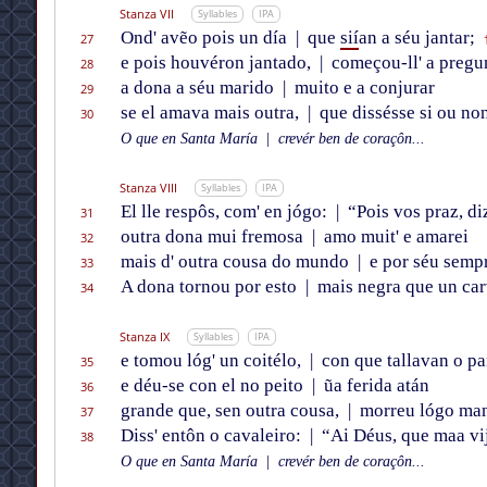
Stanza VII
Syllables
IPA
Ond' avẽo pois un día
|
que
sií
an a séu jantar;
27
e pois houvéron jantado,
|
começou-ll' a pregu
28
a dona a séu marido
|
muito e a conjurar
29
se el amava mais outra,
|
que dissésse si ou non
30
O que en Santa María
|
crevér ben de coraçôn...
Stanza VIII
Syllables
IPA
El lle respôs, com' en jógo:
|
“Pois vos praz, diz
31
outra dona mui fremosa
|
amo muit' e amarei
32
mais d' outra cousa do mundo
|
e por séu sempr
33
A dona tornou por esto
|
mais negra que un ca
34
Stanza IX
Syllables
IPA
e tomou lóg' un coitélo,
|
con que tallavan o pa
35
e déu-se con el no peito
|
ũa ferida atán
36
grande que, sen outra cousa,
|
morreu lógo ma
37
Diss' entôn o cavaleiro:
|
“Ai Déus, que maa vi
38
O que en Santa María
|
crevér ben de coraçôn...