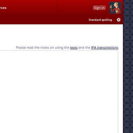
rces
Sign in
Standard spelling
Please read the notes on using the
texts
and the
IPA transcriptions