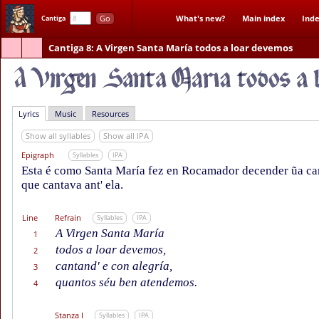
Go
What's new?
Main index
Inde
Cantiga
Cantiga 8
: A Virgen Santa María todos a loar devemos
Lyrics
Music
Resources
Show all syllables
Show all IPA
Epigraph
Syllables
IPA
Esta é como Santa María fez en Rocamador decender ũa can
que cantava ant' ela.
Line
Refrain
Syllables
IPA
A Virgen Santa María
1
todos a loar devemos,
2
cantand' e con alegría,
3
quantos séu ben atendemos.
4
Stanza I
Syllables
IPA