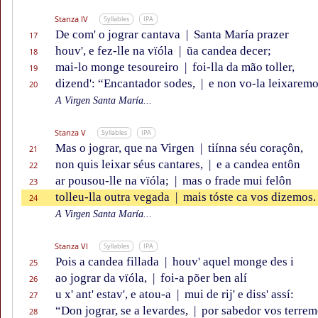
Stanza IV
Syllables
IPA
De com' o jograr cantava
|
Santa María prazer
17
houv', e fez-lle na vïóla
|
ũa candea decer;
18
mai-lo monge tesoureiro
|
foi-lla da mão toller,
19
dizend': “Encantador sodes,
|
e non vo-la leixaremo
20
A Virgen Santa María...
Stanza V
Syllables
IPA
Mas o jograr, que na Virgen
|
tiínna séu coraçôn,
21
non quis leixar séus cantares,
|
e a candea entôn
22
ar pousou-lle na vïóla;
|
mas o frade mui felôn
23
tolleu-lla outra vegada
|
mais tóste ca vos dizemos.
24
A Virgen Santa María...
Stanza VI
Syllables
IPA
Pois a candea fillada
|
houv' aquel monge des i
25
ao jograr da vïóla,
|
foi-a põer ben alí
26
u x' ant' estav', e atou-a
|
mui de rij' e diss' assí:
27
“Don jograr, se a levardes,
|
por sabedor vos terrem
28