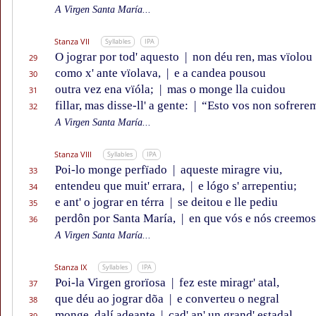
A Virgen Santa María...
Stanza VII
Syllables
IPA
O jograr por tod' aquesto
|
non déu ren, mas vïolou
29
como x' ante vïolava,
|
e a candea pousou
30
outra vez ena vïóla;
|
mas o monge lla cuidou
31
fillar, mas disse-ll' a gente:
|
“Esto vos non sofrere
32
A Virgen Santa María...
Stanza VIII
Syllables
IPA
Poi-lo monge perfïado
|
aqueste miragre viu,
33
entendeu que muit' errara,
|
e lógo s' arrepentiu;
34
e ant' o jograr en térra
|
se deitou e lle pediu
35
perdôn por Santa María,
|
en que vós e nós creemos
36
A Virgen Santa María...
Stanza IX
Syllables
IPA
Poi-la Virgen grorïosa
|
fez este miragr' atal,
37
que déu ao jograr dõa
|
e converteu o negral
38
monge, dalí adeante
|
cad' an' un grand' estadal
39