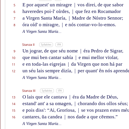
E por aquest' un miragre
|
vos direi, de que sabor
5
haveredes poi-l' oírdes,
|
que fez en Rocamador
6
a Virgen Santa María,
|
Madre de Nóstro Sennor;
7
óra oíd' o miragre,
|
e nós contar-vo-lo-emos.
8
A Virgen Santa María...
Stanza II
Syllables
IPA
Un jograr, de que séu nome
|
éra Pedro de Sigrar,
9
que mui ben cantar sabía
|
e mui mellor vïolar,
10
e en toda-las eigrejas
|
da Virgen que non há par
11
un séu lais sempre dizía,
|
per quant' ên nós aprend
12
A Virgen Santa María...
Stanza III
Syllables
IPA
O lais que ele cantava
|
éra da Madre de Déus,
13
estand' ant' a sa omagen,
|
chorando dos ollos séus;
14
e pois diss': “Ai, Grorïosa,
|
se vos prazen estes mé
15
cantares, ũa candea
|
nos dade a que cẽemos.”
16
A Virgen Santa María...