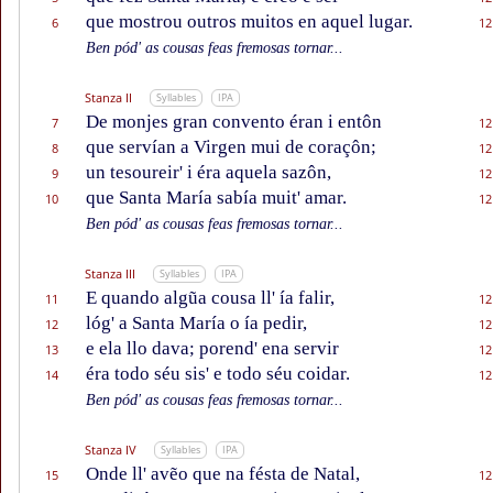
que mostrou outros muitos en aquel lugar.
6
12
Ben pód' as cousas feas fremosas tornar...
Stanza II
Syllables
IPA
De monjes gran convento éran i entôn
7
12
que servían a Virgen mui de coraçôn;
8
12
un tesoureir' i éra aquela sazôn,
9
12
que Santa María sabía muit' amar.
10
12
Ben pód' as cousas feas fremosas tornar...
Stanza III
Syllables
IPA
E quando algũa cousa ll' ía falir,
11
12
lóg' a Santa María o ía pedir,
12
12
e ela llo dava; porend' ena servir
13
12
éra todo séu sis' e todo séu coidar.
14
12
Ben pód' as cousas feas fremosas tornar...
Stanza IV
Syllables
IPA
Onde ll' avẽo que na fésta de Natal,
15
12