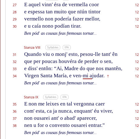
E aquel vinn' éra de vermella coor
27
12
e espessa tan muito que nïún tintor
28
12
vermello non podería fazer mellor,
29
12
e u caía nono podían tirar.
30
12
Ben pód' as cousas feas fremosas tornar...
Stanza VIII
Syllables
IPA
Quando viu o monj' esto, pesou-lle tant' ên
31
12
que per poucas houvéra de perder o sen,
32
12
e diss' entôn: “Ai, Madre do que nos mantên,
33
12
Virgen Santa María, e ven-
mi a
judar.
34
12
†
Ben pód' as cousas feas fremosas tornar...
Stanza IX
Syllables
IPA
E non me leixes en tal vergonna caer
35
12
com' esta, ca ja nunca, enquant' éu viver,
36
12
non ousarei ant' o abad' aparecer,
37
12
nen u for o convento ousarei entrar.”
38
12
Ben pód' as cousas feas fremosas tornar...