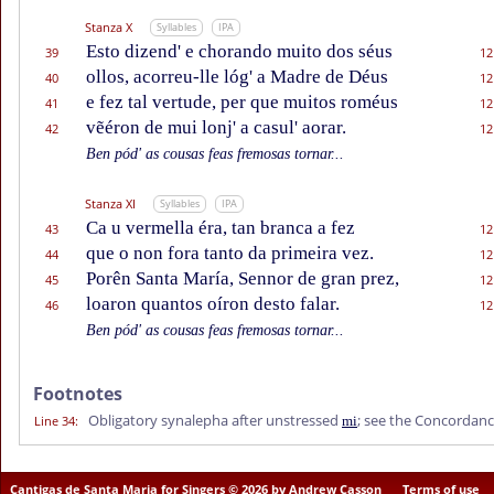
Stanza X
Syllables
IPA
Esto dizend' e chorando muito dos séus
39
12
ollos, acorreu-lle lóg' a Madre de Déus
40
12
e fez tal vertude, per que muitos roméus
41
12
vẽéron de mui lonj' a casul' aorar.
42
12
Ben pód' as cousas feas fremosas tornar...
Stanza XI
Syllables
IPA
Ca u vermella éra, tan branca a fez
43
12
que o non fora tanto da primeira vez.
44
12
Porên Santa María, Sennor de gran prez,
45
12
loaron quantos oíron desto falar.
46
12
Ben pód' as cousas feas fremosas tornar...
Footnotes
Obligatory synalepha after unstressed
; see the Concordan
Line 34
:
mi
Cantigas de Santa Maria for Singers © 2026 by Andrew Casson
Terms of use