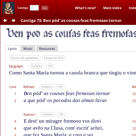
Go
What's new?
Main index
Inde
Cantiga
Cantiga 73
: Ben pód' as cousas feas fremosas tornar
Lyrics
Music
Resources
Show all syllables
Show all IPA
Epigraph
Syllables
IPA
Como Santa María tornou a casula branca que tingiu o vin
Line
Refrain
Me
Syllables
IPA
Ben pód' as cousas feas fremosas tornar
1
12
a que pód' os pecados das almas lavar.
2
12
Stanza I
Syllables
IPA
E dest' un miragre fremoso vos direi
3
12
que avẽo na Clusa, com' escrit' achei,
4
12
que fez Santa María; e creo e sei
5
12