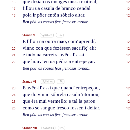
que dizían os monges missa matinal,
16
12
fillou ũa casula de branco cendal
17
12
pola ir põer entôn sôbelo altar.
18
12
Ben pód' as cousas feas fremosas tornar...
Stanza V
Syllables
IPA
E fillou na outra mão, com' aprendí,
19
12
vinno con que fezéssen sacrifiç' alí;
20
12
e indo na carreira avẽo-ll' assí
21
12
que houv' en ũa pédra a entrepeçar.
22
12
Ben pód' as cousas feas fremosas tornar...
Stanza VI
Syllables
IPA
E avẽo-ll' assí que quand' entrepeçou,
23
12
que do vinno sôbrela casula 'ntornou,
24
12
que éra mui vermello; e tal la parou
25
12
como se sangue fresco fossen i deitar.
26
12
Ben pód' as cousas feas fremosas tornar...
Stanza VII
Syllables
IPA