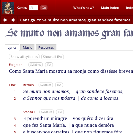
Go
What's new?
Main index
Inde
Cantiga
Cantiga 71
: Se muito non amamos, gran sandece fazemos
Lyrics
Music
Resources
Show all syllables
Show all IPA
Epigraph
Syllables
IPA
Como Santa María mostrou aa monja como dissésse breve
Line
Refrain
Syllables
IPA
Se muito non amamos,
|
gran sandece fazemos,
1
a Sennor que nos móstra
|
de como a loemos.
2
Stanza I
Syllables
IPA
E porend' un miragre
|
vos quéro dizer óra
3
que fez Santa María,
|
a que nunca demóra
4
a buscar-nos carreiras
|
que non fiquemos fóra
5