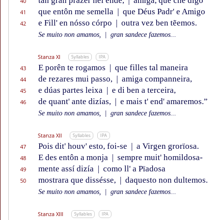
tan gran prazer hei ende,
|
amiga, que che digo
40
que entôn me semella
|
que Déus Padr' e Amigo
41
e Fill' en nósso córpo
|
outra vez ben tẽemos.
42
Se muito non amamos,
|
gran sandece fazemos...
Stanza XI
Syllables
IPA
E porên te rogamos
|
que filles tal maneira
43
de rezares mui passo,
|
amiga companneira,
44
e dúas partes leixa
|
e di ben a terceira,
45
de quant' ante dizías,
|
e mais t' end' amaremos.”
46
Se muito non amamos,
|
gran sandece fazemos...
Stanza XII
Syllables
IPA
Pois dit' houv' esto, foi-se
|
a Virgen grorïosa.
47
E des entôn a monja
|
sempre muit' homildosa-
48
mente assí dizía
|
como ll' a Pïadosa
49
mostrara que dissésse,
|
daquesto non dultemos.
50
Se muito non amamos,
|
gran sandece fazemos...
Stanza XIII
Syllables
IPA