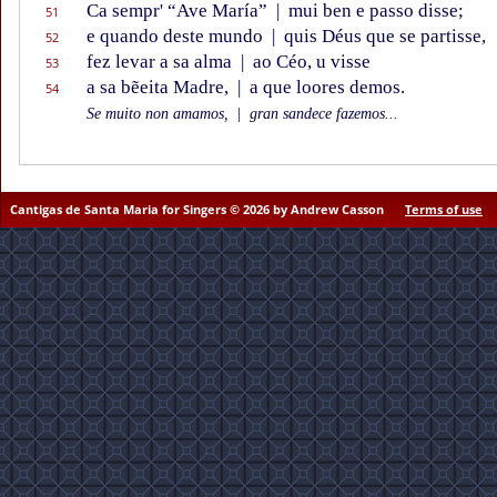
Ca sempr' “Ave María”
|
mui ben e passo disse;
51
e quando deste mundo
|
quis Déus que se partisse,
52
fez levar a sa alma
|
ao Céo, u visse
53
a sa bẽeita Madre,
|
a que loores demos.
54
Se muito non amamos,
|
gran sandece fazemos...
Cantigas de Santa Maria for Singers © 2026 by Andrew Casson
Terms of use