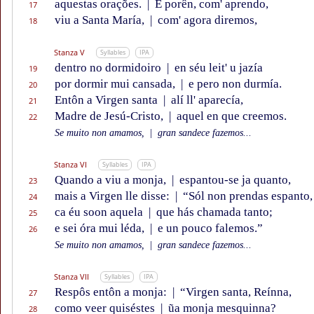
aquestas orações.
|
E porên, com' aprendo,
17
viu a Santa María,
|
com' agora diremos,
18
Stanza V
Syllables
IPA
dentro no dormidoiro
|
en séu leit' u jazía
19
por dormir mui cansada,
|
e pero non durmía.
20
Entôn a Virgen santa
|
alí ll' aparecía,
21
Madre de Jesú-Cristo,
|
aquel en que creemos.
22
Se muito non amamos,
|
gran sandece fazemos...
Stanza VI
Syllables
IPA
Quando a viu a monja,
|
espantou-se ja quanto,
23
mais a Virgen lle disse:
|
“Sól non prendas espanto,
24
ca éu soon aquela
|
que hás chamada tanto;
25
e sei óra mui léda,
|
e un pouco falemos.”
26
Se muito non amamos,
|
gran sandece fazemos...
Stanza VII
Syllables
IPA
Respôs entôn a monja:
|
“Virgen santa, Reínna,
27
como veer quiséstes
|
ũa monja mesquinna?
28