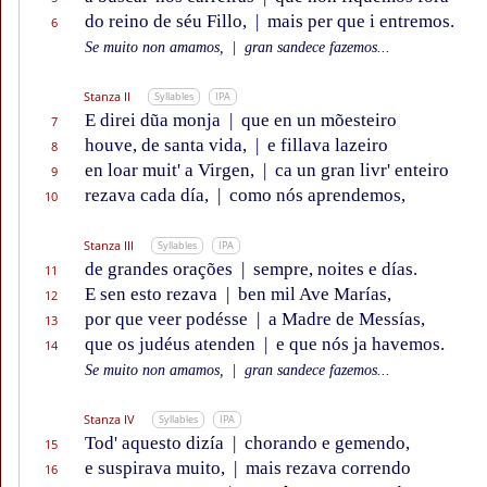
do reino de séu Fillo,
|
mais per que i entremos.
6
Se muito non amamos,
|
gran sandece fazemos...
Stanza II
Syllables
IPA
E direi dũa monja
|
que en un mõesteiro
7
houve, de santa vida,
|
e fillava lazeiro
8
en loar muit' a Virgen,
|
ca un gran livr' enteiro
9
rezava cada día,
|
como nós aprendemos,
10
Stanza III
Syllables
IPA
de grandes orações
|
sempre, noites e días.
11
E sen esto rezava
|
ben mil Ave Marías,
12
por que veer podésse
|
a Madre de Messías,
13
que os judéus atenden
|
e que nós ja havemos.
14
Se muito non amamos,
|
gran sandece fazemos...
Stanza IV
Syllables
IPA
Tod' aquesto dizía
|
chorando e gemendo,
15
e suspirava muito,
|
mais rezava correndo
16