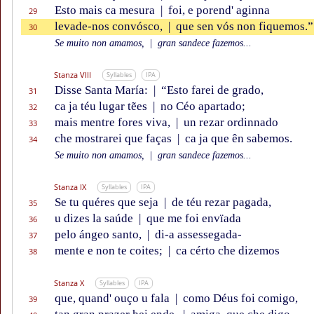
Esto mais ca mesura
|
foi, e porend' aginna
29
levade-nos convósco,
|
que sen vós non fiquemos.”
30
Se muito non amamos,
|
gran sandece fazemos...
Stanza VIII
Syllables
IPA
Disse Santa María:
|
“Esto farei de grado,
31
ca ja téu lugar tẽes
|
no Céo apartado;
32
mais mentre fores viva,
|
un rezar ordinnado
33
che mostrarei que faças
|
ca ja que ên sabemos.
34
Se muito non amamos,
|
gran sandece fazemos...
Stanza IX
Syllables
IPA
Se tu quéres que seja
|
de téu rezar pagada,
35
u dizes la saúde
|
que me foi envïada
36
pelo ángeo santo,
|
di-a assessegada-
37
mente e non te coites;
|
ca cérto che dizemos
38
Stanza X
Syllables
IPA
que, quand' ouço u fala
|
como Déus foi comigo,
39