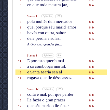
en que toda mesura jaz,
6
8 A
Stanza II
Syllables
IPA
pola mollér dun mercador
7
8 b
que, porque séu marid' amor
8
8 b
havía con outra, sabor
9
8 b
dele perdía e solaz.
10
8 A
A Grorïosa grandes faz...
Stanza III
Syllables
IPA
E por esto quería mal
11
8 b
a sa combooça mortal;
12
8 b
e Santa María sen al
13
8 b
rogava que lle déss' assaz
14
8 A
Stanza IV
Syllables
IPA
coita e mal, por que perder
15
8 b
lle fazía o gran prazer
16
8 b
que séu marido lle fazer
17
8 b