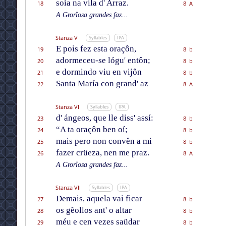
soía na vila d' Arraz.
18
8 A
A Grorïosa grandes faz...
Stanza V
Syllables
IPA
E pois fez esta oraçôn,
19
8 b
adormeceu-se lógu' entôn;
20
8 b
e dormindo viu en vijôn
21
8 b
Santa María con grand' az
22
8 A
Stanza VI
Syllables
IPA
d' ángeos, que lle diss' assí:
23
8 b
“A ta oraçôn ben oí;
24
8 b
mais pero non convên a mi
25
8 b
fazer crüeza, nen me praz.
26
8 A
A Grorïosa grandes faz...
Stanza VII
Syllables
IPA
Demais, aquela vai ficar
27
8 b
os gẽollos ant' o altar
28
8 b
méu e cen vezes saüdar
29
8 b