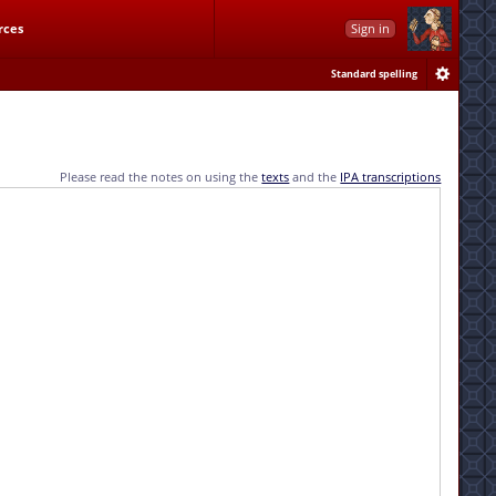
rces
Sign in
Standard spelling
Please read the notes on using the
texts
and the
IPA transcriptions