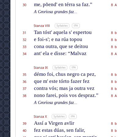
me, põend' en térra sa faz.”
30
8 A
A Grorïosa grandes faz...
Stanza VIII
Syllables
IPA
Tan tóst' aquela s' espertou
31
8 b
e foi-s'; e na rúa topou
32
8 b
cona outra, que se deitou
33
8 b
ant' ela e disse: “Malvaz
34
8 A
Stanza IX
Syllables
IPA
démo foi, chus negro ca pez,
35
8 b
que m' este tórto fazer fez
36
8 b
contra vós; mas ja outra vez
37
8 b
nono farei, pois vos despraz.”
38
8 A
A Grorïosa grandes faz...
Stanza X
Syllables
IPA
Assí a Virgen avĩir
39
8 b
fez estas dúas, sen falir,
40
8 b