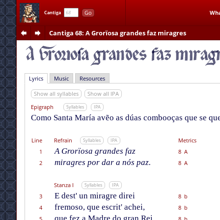
Go
Wha
Cantiga
Cantiga 68
: A Grorïosa grandes faz miragres
Lyrics
Music
Resources
Show all syllables
Show all IPA
Epigraph
Syllables
IPA
Como Santa María avẽo as dúas combooças que se que
Line
Refrain
Metrics
Syllables
IPA
A Grorïosa grandes faz
1
8 A
miragres por dar a nós paz.
2
8 A
Stanza I
Syllables
IPA
E dest' un miragre direi
3
8 b
fremoso, que escrit' achei,
4
8 b
que fez a Madre do gran Rei,
5
8 b