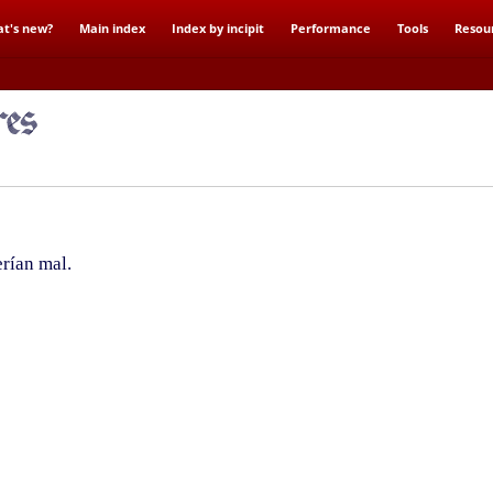
t's new?
Main index
Index by incipit
Performance
Tools
Resou
rían mal.