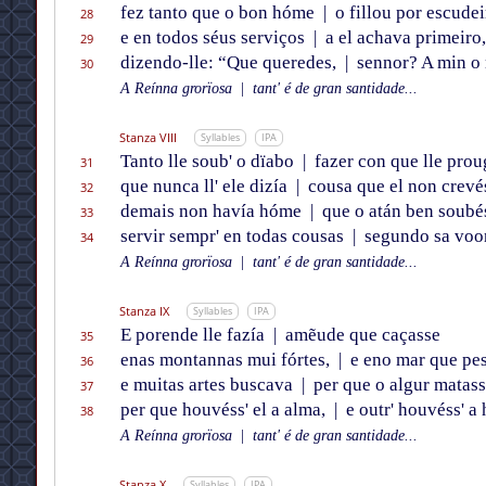
fez tanto que o bon hóme
|
o fillou por escudei
28
e en todos séus serviços
|
a el achava primeiro,
29
dizendo-lle: “Que queredes,
|
sennor? A min o
30
A Reínna grorïosa
|
tant' é de gran santidade...
Stanza VIII
Syllables
IPA
Tanto lle soub' o dïabo
|
fazer con que lle prou
31
que nunca ll' ele dizía
|
cousa que el non crevé
32
demais non havía hóme
|
que o atán ben soubé
33
servir sempr' en todas cousas
|
segundo sa voo
34
A Reínna grorïosa
|
tant' é de gran santidade...
Stanza IX
Syllables
IPA
E porende lle fazía
|
amẽude que caçasse
35
enas montannas mui fórtes,
|
e eno mar que pes
36
e muitas artes buscava
|
per que o algur matass
37
per que houvéss' el a alma,
|
e outr' houvéss' a
38
A Reínna grorïosa
|
tant' é de gran santidade...
Stanza X
Syllables
IPA