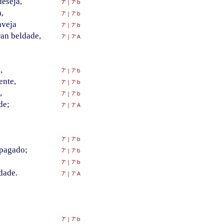
eseja,
7'
|
7' b
,
7'
|
7' b
nveja
7'
|
7' b
an beldade,
7'
|
7' A
,
7'
|
7' b
ente,
7'
|
7' b
,
7'
|
7' b
de;
7'
|
7' A
7'
|
7' b
 pagado;
7'
|
7' b
7'
|
7' b
dade.
7'
|
7' A
7'
|
7' b