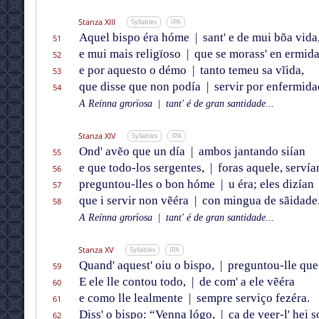
Stanza XIII
Syllables
IPA
Aquel bispo éra hóme
|
sant' e de mui bõa vida
51
e mui mais religïoso
|
que se morass' en ermida
52
e por aquesto o démo
|
tanto temeu sa vĩida,
53
que disse que non podía
|
servir por enfermida
54
A Reínna grorïosa
|
tant' é de gran santidade...
Stanza XIV
Syllables
IPA
Ond' avẽo que un día
|
ambos jantando siían
55
e que todo-los sergentes,
|
foras aquele, servía
56
preguntou-lles o bon hóme
|
u éra; eles dizían
57
que i servir non vẽéra
|
con mingua de sãidade
58
A Reínna grorïosa
|
tant' é de gran santidade...
Stanza XV
Syllables
IPA
Quand' aquest' oiu o bispo,
|
preguntou-lle que
59
E ele lle contou todo,
|
de com' a ele vẽéra
60
e como lle lealmente
|
sempre serviço fezéra.
61
Diss' o bispo: “Venna lógo,
|
ca de
veer
-l' hei 
62