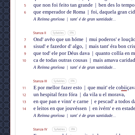
que non foi feito tan grande
|
ben des lo tempo
5
que emperador de Roma
|
foi, daquela gran cid
6
A Reínna grorïosa
|
tant' é de gran santidade...
Stanza II
Syllables
IPA
Ond' avẽo que un hóme
|
mui poderos' e loução
7
sisud' e fazedor d' algo,
|
mais tant' éra bon cri
8
que tod' ele por Déus dava
|
quanto collía en m
9
ca de todas outras cousas
|
mais amava caridad
10
A Reínna grorïosa
|
tant' é de gran santidade...
Stanza III
Syllables
IPA
E por mellor fazer esto
|
que muit' ele co
bii
çav
11
un hespital fezo fóra
|
da vila u el morava,
12
en que pan e vinn' e carne
|
e pescad' a todos d
13
e leitos en que jouvéssen
|
en ivérn' e en estade
14
A Reínna grorïosa
|
tant' é de gran santidade...
Stanza IV
Syllables
IPA