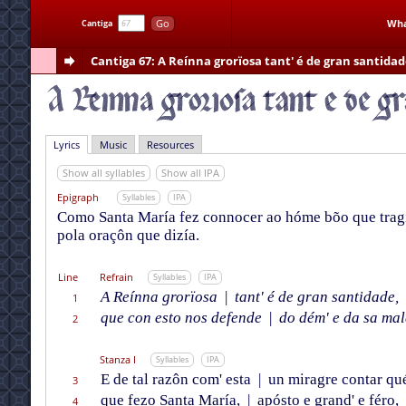
Go
Wha
Cantiga
Cantiga 67
: A Reínna grorïosa tant' é de gran santida
Lyrics
Music
Resources
Show all syllables
Show all IPA
Epigraph
Syllables
IPA
Como Santa María fez connocer ao hóme bõo que tragí
pola oraçôn que dizía.
Line
Refrain
Syllables
IPA
A Reínna grorïosa
|
tant' é de gran santidade,
1
que con esto nos defende
|
do dém' e da sa mal
2
Stanza I
Syllables
IPA
E de tal razôn com' esta
|
un miragre contar qu
3
que fezo Santa María,
|
apósto e grand' e féro,
4