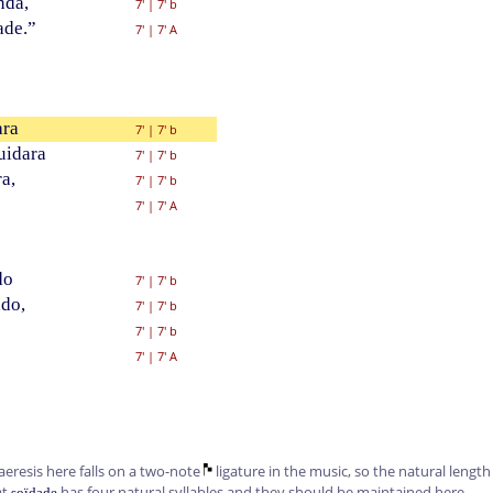
nda,
7'
|
7' b
ade.”
7'
|
7' A
ara
7'
|
7' b
uidara
7'
|
7' b
a,
7'
|
7' b
7'
|
7' A
do
7'
|
7' b
ado,
7'
|
7' b
7'
|
7' b
7'
|
7' A
eresis here falls on a two-note
ligature in the music, so the natural length 
at
has four natural syllables and they should be maintained here.
soïdade