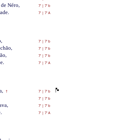
 de Néro,
7'
|
7' b
ade.
7'
|
7' A
,
7'
|
7' b
schão,
7'
|
7' b
ão,
7'
|
7' b
e.
7'
|
7' A
a,
7'
|
7' b
†
7'
|
7' b
ava,
7'
|
7' b
.
7'
|
7' A