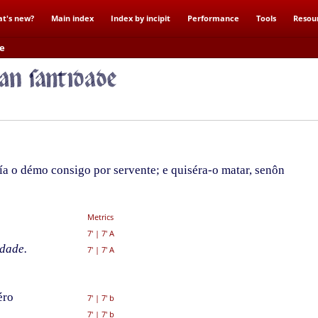
t's new?
Main index
Index by incipit
Performance
Tools
Resou
de
a o démo consigo por servente; e quiséra-o matar, senôn
Metrics
7'
|
7' A
dade.
7'
|
7' A
éro
7'
|
7' b
7'
|
7' b