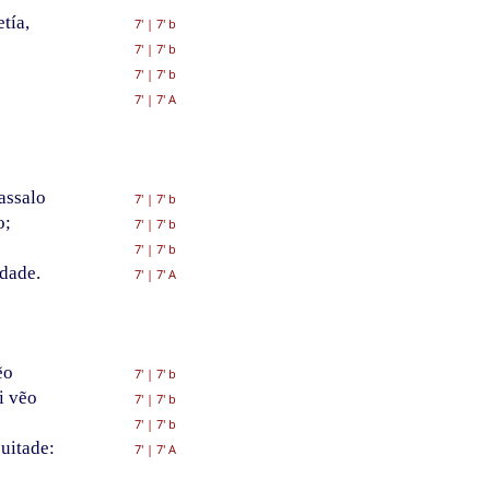
tía,
7'
|
7' b
7'
|
7' b
7'
|
7' b
7'
|
7' A
assalo
7'
|
7' b
o;
7'
|
7' b
7'
|
7' b
dade.
7'
|
7' A
ẽo
7'
|
7' b
i vẽo
7'
|
7' b
7'
|
7' b
uitade:
7'
|
7' A