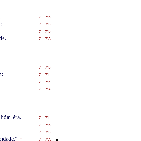
,
7'
|
7' b
;
7'
|
7' b
7'
|
7' b
de.
7'
|
7' A
7'
|
7' b
n;
7'
|
7' b
7'
|
7' b
.
7'
|
7' A
 hóm' éra.
7'
|
7' b
7'
|
7' b
7'
|
7' b
soïdade.”
7'
|
7' A
†