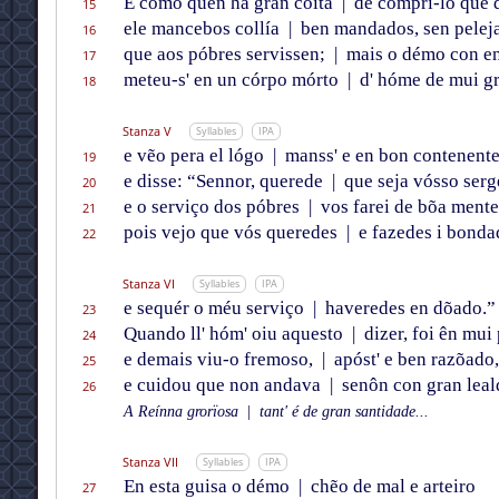
E como quen há gran coita
|
de comprí-lo que d
15
ele mancebos collía
|
ben mandados, sen peleja
16
que aos póbres servissen;
|
mais o démo con e
17
meteu-s' en un córpo mórto
|
d' hóme de mui gr
18
Stanza V
Syllables
IPA
e vẽo pera el lógo
|
manss' e en bon contenente
19
e disse: “Sennor, querede
|
que seja vósso serg
20
e o serviço dos póbres
|
vos farei de bõa mente
21
pois vejo que vós queredes
|
e fazedes i bonda
22
Stanza VI
Syllables
IPA
e sequér o méu serviço
|
haveredes en dõado.”
23
Quando ll' hóm' oiu aquesto
|
dizer, foi ên mui
24
e demais viu-o fremoso,
|
apóst' e ben razõado,
25
e cuidou que non andava
|
senôn con gran leal
26
A Reínna grorïosa
|
tant' é de gran santidade...
Stanza VII
Syllables
IPA
En esta guisa o démo
|
chẽo de mal e arteiro
27