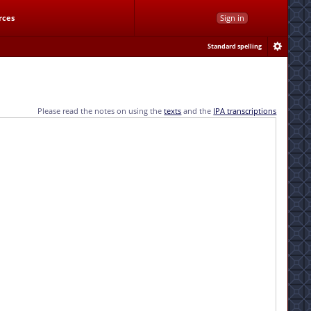
rces
Sign in
Standard spelling
Please read the notes on using the
texts
and the
IPA transcriptions