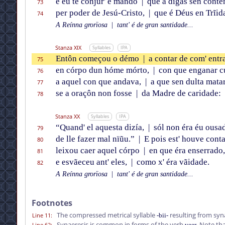
e éu te conjur' e mando
|
que a digas sen conte
73
per poder de Jesú-Cristo,
|
que é Déus en Trĩid
74
A Reínna grorïosa
|
tant' é de gran santidade...
Stanza XIX
Syllables
IPA
Entôn começou o démo
|
a contar de com' entr
75
en córpo dun hóme mórto,
|
con que enganar c
76
a aquel con que andava,
|
a que sen dulta matar
77
se a oraçôn non fosse
|
da Madre de caridade:
78
Stanza XX
Syllables
IPA
“Quand' el aquesta dizía,
|
sól non éra éu ousa
79
de lle fazer mal nïũu.”
|
E pois est' houve cont
80
leixou caer aquel córpo
|
en que éra enserrado,
81
e esvãeceu ant' eles,
|
como x' éra vãidade.
82
A Reínna grorïosa
|
tant' é de gran santidade...
Footnotes
The compressed metrical syllable
resulting from syna
Line 11
:
-bii-
Synaeresis is common in forms of the verb
. Note th
Line 62
:
veer