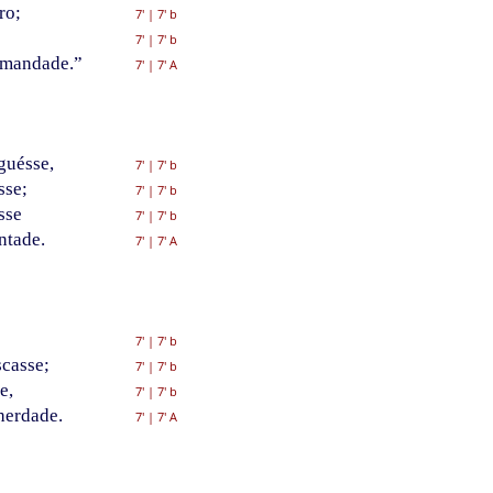
ro;
7'
|
7' b
7'
|
7' b
 mandade.”
7'
|
7' A
guésse,
7'
|
7' b
sse;
7'
|
7' b
sse
7'
|
7' b
ntade.
7'
|
7' A
7'
|
7' b
casse;
7'
|
7' b
e,
7'
|
7' b
 herdade.
7'
|
7' A