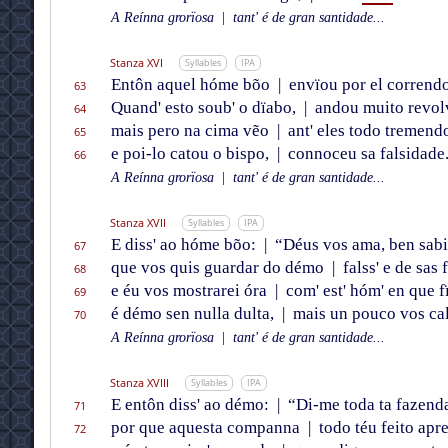
A Reínna grorïosa
|
tant' é de gran santidade...
Stanza XVI
Syllables
IPA
Entôn aquel hóme bõo
|
envïou por el correndo
63
Quand' esto soub' o dïabo,
|
andou muito revol
64
mais pero na cima vẽo
|
ant' eles todo tremend
65
e poi-lo catou o bispo,
|
connoceu sa falsidade
66
A Reínna grorïosa
|
tant' é de gran santidade...
Stanza XVII
Syllables
IPA
E diss' ao hóme bõo:
|
“Déus vos ama, ben sabi
67
que vos quis guardar do démo
|
falss' e de sas 
68
e éu vos mostrarei óra
|
com' est' hóm' en que f
69
é démo sen nulla dulta,
|
mais un pouco vos ca
70
A Reínna grorïosa
|
tant' é de gran santidade...
Stanza XVIII
Syllables
IPA
E entôn diss' ao démo:
|
“Di-me toda ta fazend
71
por que aquesta companna
|
todo téu feito apr
72