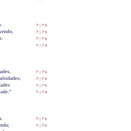
.
7'
|
7' b
vendo,
7'
|
7' b
o;
7'
|
7' b
.
7'
|
7' A
ades,
7'
|
7' b
falsidades;
7'
|
7' b
ïades
7'
|
7' b
lade.”
7'
|
7' A
a,
7'
|
7' b
enda;
7'
|
7' b