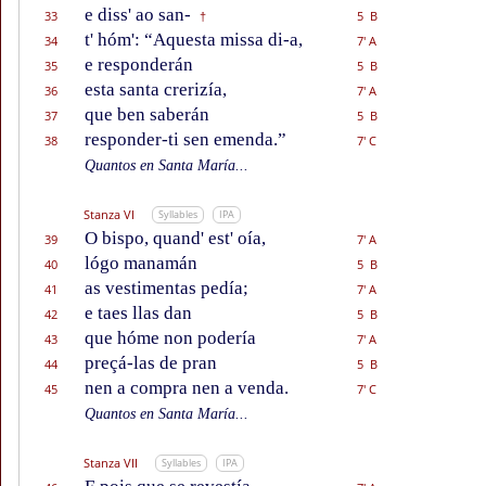
e diss' ao san-
33
5 B
†
t' hóm': “Aquesta missa di-a,
34
7' A
e responderán
35
5 B
esta santa crerizía,
36
7' A
que ben saberán
37
5 B
responder-ti sen emenda.”
38
7' C
Quantos en Santa María...
Stanza VI
Syllables
IPA
O bispo, quand' est' oía,
39
7' A
lógo manamán
40
5 B
as vestimentas pedía;
41
7' A
e taes llas dan
42
5 B
que hóme non podería
43
7' A
preçá-las de pran
44
5 B
nen a compra nen a venda.
45
7' C
Quantos en Santa María...
Stanza VII
Syllables
IPA