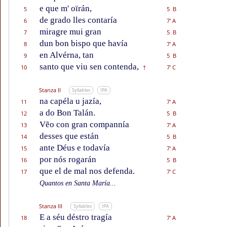
e que m' oïrán,
5
5 B
de grado lles contaría
6
7' A
miragre mui gran
7
5 B
dun bon bispo que havía
8
7' A
en Alvérna, tan
9
5 B
santo que viu sen contenda,
10
7' C
†
Stanza II
Syllables
IPA
na capéla u jazía,
11
7' A
a do Bon Talán.
12
5 B
Vẽo con gran compannía
13
7' A
desses que están
14
5 B
ante Déus e todavía
15
7' A
por nós rogarán
16
5 B
que el de mal nos defenda.
17
7' C
Quantos en Santa María...
Stanza III
Syllables
IPA
E a séu déstro tragía
18
7' A