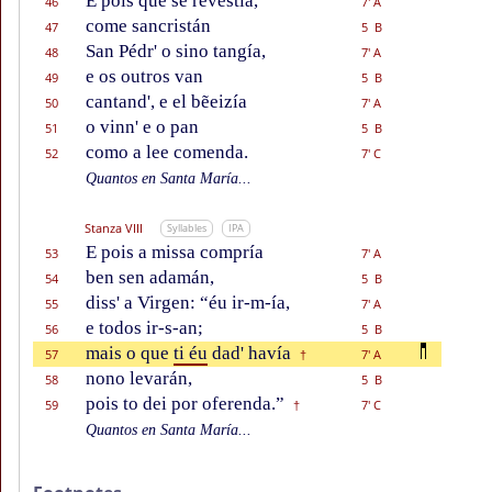
E pois que se revestía,
46
7' A
come sancristán
47
5 B
San Pédr' o sino tangía,
48
7' A
e os outros van
49
5 B
cantand', e el bẽeizía
50
7' A
o vinn' e o pan
51
5 B
como a lee comenda.
52
7' C
Quantos en Santa María...
Stanza VIII
Syllables
IPA
E pois a missa compría
53
7' A
ben sen adamán,
54
5 B
diss' a Virgen: “éu ir-m-ía,
55
7' A
e todos ir-s-an;
56
5 B
mais o que
ti éu
dad' havía
57
7' A
†
nono levarán,
58
5 B
pois to dei por oferenda.”
59
7' C
†
Quantos en Santa María...