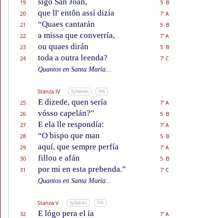
sigo San Joán,
19
5 B
que ll' entôn assí dizía
20
7' A
“Quaes cantarán
21
5 B
a missa que converría,
22
7' A
ou quaes dirán
23
5 B
toda a outra leenda?
24
7' C
Quantos en Santa María...
Stanza IV
Syllables
IPA
E dizede, quen sería
25
7' A
vósso capelán?”
26
5 B
E ela lle respondía:
27
7' A
“O bispo que man
28
5 B
aquí, que sempre perfía
29
7' A
fillou e afán
30
5 B
por mi en esta prebenda.”
31
7' C
Quantos en Santa María...
Stanza V
Syllables
IPA
E lógo pera el ía
32
7' A