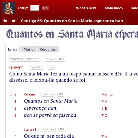
Go
What's new?
Main index
Inde
Cantiga
Cantiga 66
: Quantos en Santa María esperança han
Lyrics
Music
Resources
Show all syllables
Show all IPA
Epigraph
Syllables
IPA
Como Santa María fez a un bispo cantar missa e déu-ll' a v
dissésse, e leixou-lla quando se foi.
Line
Refrain
Metrics
Syllables
IPA
Quantos en Santa María
1
7' A
esperança han,
2
5 B
ben se porrá sa fazenda.
3
7' C
Stanza I
Syllables
IPA
Os que m' oen cada día
4
7' A