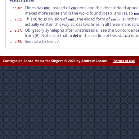
Footnotes
Elmes has
instead of
here, and this does indeed appea
Line 10
:
mui
viu
makes more sense and is the word found in
[To]
and
[T]
, so
mu
This curious division of
, the elided form of
, is (rathe
Line 33
:
sant'
santo
actually written this way across two lines in all three manuscri
Obligatory synalepha after unstressed
; see the Concordance
Line 57
:
ti
from
[E]
. Note also that
in the last line of this stanza i
to dei
See note to line 57.
Line 59
:
Cantigas de Santa Maria for Singers © 2026 by Andrew Casson
Terms of use