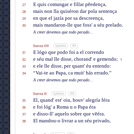
E quis comungar e fillar pẽedença,
27
mais non lla quiséron dar pola sentença
28
en que el jazía por sa descreença,
29
mais mandaron-lle que foss' a séu prelado.
30
A creer devemos que todo pecado...
Stanza VIII
Syllables
IPA
E lógo que podo foi a el correndo
31
e séu mal lle disse, chorand' e gemendo;
32
†
e ele lle disse, per quant' éu entendo:
33
“Vai-te ao Papa, ca muit' hás errado.”
34
A creer devemos que todo pecado...
Stanza IX
Syllables
IPA
El, quand' est' oiu, houv' alegría féra
35
e foi lóg' a Roma u o Papa éra
36
e disso-ll' aquelo sobre que vẽéra.
37
El mandou-o livrar a un séu privado,
38