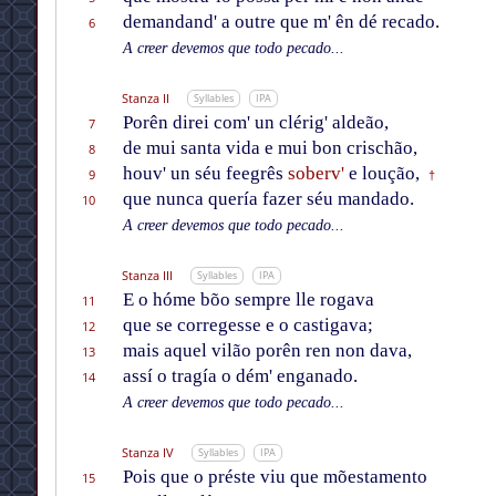
demandand' a outre que m' ên dé recado.
6
A creer devemos que todo pecado...
Stanza II
Syllables
IPA
Porên direi com' un clérig' aldeão,
7
de mui santa vida e mui bon crischão,
8
houv' un séu feegrês
soberv'
e loução,
9
†
que nunca quería fazer séu mandado.
10
A creer devemos que todo pecado...
Stanza III
Syllables
IPA
E o hóme bõo sempre lle rogava
11
que se corregesse e o castigava;
12
mais aquel vilão porên ren non dava,
13
assí o tragía o dém' enganado.
14
A creer devemos que todo pecado...
Stanza IV
Syllables
IPA
Pois que o préste viu que mõestamento
15