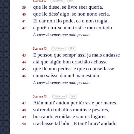
Stanza X
Syllables
IPA
que lle disse, se livre seer quería,
39
que lle déss' algo, se non nono sería.
40
El dar non llo pode, ca o non tragía,
41
e porên foi-se mui trist' e mui coitado.
42
A creer devemos que todo pecado...
Stanza XI
Syllables
IPA
E pensou que sempr' assí ja mais andasse
43
atá que algún bon crischão achasse
44
que lle non pediss' e que o consellasse
45
como saísse daquel mao estado.
46
A creer devemos que todo pecado...
Stanza XII
Syllables
IPA
Atán muit' andou per térras e per mares,
47
sofrendo traballos muitos e pesares,
48
buscando ermidas e santos logares
49
u achasse tal hóm'. E tant' houv' andado
50