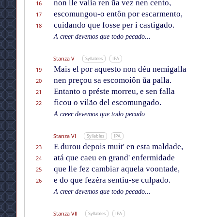
non lle valía ren ũa vez nen cento,
16
escomungou-o entôn por escarmento,
17
cuidando que fosse per i castigado.
18
A creer devemos que todo pecado...
Stanza V
Syllables
IPA
Mais el por aquesto non déu nemigalla
19
nen preçou sa escomoiôn ũa palla.
20
Entanto o préste morreu, e sen falla
21
ficou o vilão del escomungado.
22
A creer devemos que todo pecado...
Stanza VI
Syllables
IPA
E durou depois muit' en esta maldade,
23
atá que caeu en grand' enfermidade
24
que lle fez cambiar aquela voontade,
25
e do que fezéra sentiu-se culpado.
26
A creer devemos que todo pecado...
Stanza VII
Syllables
IPA