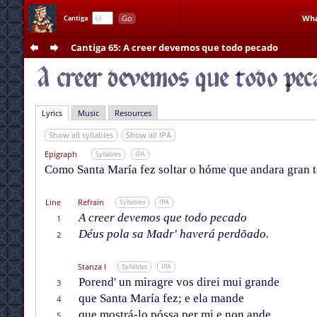
Go
Wha
Cantiga
Cantiga 65
: A creer devemos que todo pecado
Lyrics
Music
Resources
Show all syllables
Show all IPA
Epigraph
Syllables
IPA
Como Santa María fez soltar o hóme que andara gran
Line
Refrain
Syllables
IPA
A creer devemos que todo pecado
1
Déus pola sa Madr' haverá perdõado.
2
Stanza I
Syllables
IPA
Porend' un miragre vos direi mui grande
3
que Santa María fez; e ela mande
4
que mostrá-lo póssa per mi e non ande
5