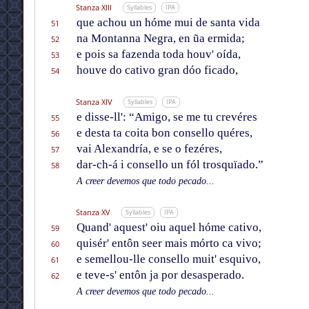
Stanza XIII
Syllables
IPA
que achou un hóme mui de santa vida
51
na Montanna Negra, en ũa ermida;
52
e pois sa fazenda toda houv' oída,
53
houve do cativo gran dóo ficado,
54
Stanza XIV
Syllables
IPA
e disse-ll': “Amigo, se me tu crevéres
55
e desta ta coita bon consello quéres,
56
vai Alexandría, e se o fezéres,
57
dar-ch-á i consello un fól trosquïado.”
58
A creer devemos que todo pecado...
Stanza XV
Syllables
IPA
Quand' aquest' oiu aquel hóme cativo,
59
quisér' entôn seer mais mórto ca vivo;
60
e semellou-lle consello muit' esquivo,
61
e teve-s' entôn ja por desasperado.
62
A creer devemos que todo pecado...