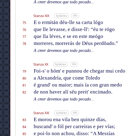
A creer devemos que todo pecado...
Stanza XIX
Syllables
IPA
E o ermitán déu-lle sa carta lógo
75
que lle levasse, e disse-ll': “éu te rógo
76
que lla léves, e se en este meógo
77
morreres, morrerás de Déus perdõado.”
78
A creer devemos que todo pecado...
Stanza XX
Syllables
IPA
Foi-s' o hóm' e punnou de chegar mui cedo
79
a Alexandría, que come Toledo
80
é grand' ou maior; mais ía con gran medo
81
de non haver alí séu preit' encimado.
82
A creer devemos que todo pecado...
Stanza XXI
Syllables
IPA
E morou ena vila ben quinze días,
83
buscand' o fól per carreiras e per vías;
84
e poi-lo non achou, disso: “A Messías
85