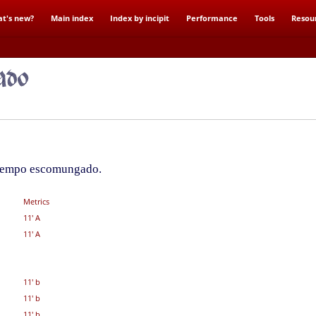
t's new?
Main index
Index by incipit
Performance
Tools
Resou
 tempo escomungado.
Metrics
11' A
11' A
11' b
11' b
11' b