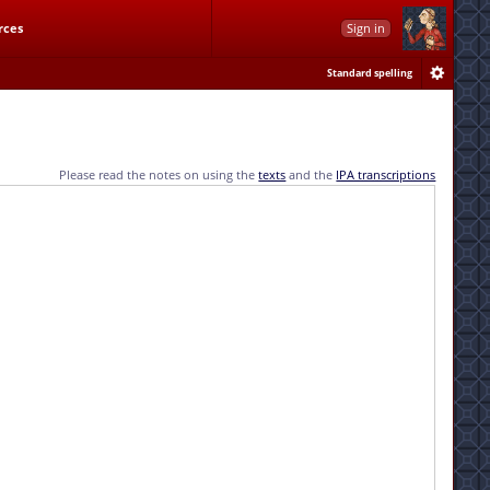
rces
Sign in
Standard spelling
Please read the notes on using the
texts
and the
IPA transcriptions