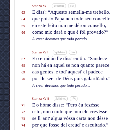
Stanza XVI
Syllables
IPA
E diss': “Aquesto semella-me trebello,
63
que poi-lo Papa nen todo séu concello
64
en este feito non me déron consello,
65
como mio dará o que é fól provado?”
66
A creer devemos que todo pecado...
Stanza XVII
Syllables
IPA
E o ermitán lle diss' entôn: “Sandece
67
non há en aquel se non quanto parece
68
aas gentes, e tod' aquest' el padece
69
por lle seer de Déus pois galardõado.”
70
A creer devemos que todo pecado...
Stanza XVIII
Syllables
IPA
E o hóme disse: “Pero éu fezésse
71
esto, non cuido que mio ele crevésse
72
se ll' ant' algũa vóssa carta non désse
73
per que fosse del creúd' e ascuitado.”
74