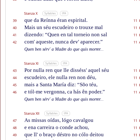
Stanza X
Syllables
IPA
que da Reínna éran espirital.
39
11 
Mais un séu escudeiro o trouxe mal
40
11 
dizendo: “Quen en tal torneio non sal
41
11 
com' aqueste, nunca dev' aparecer.”
42
11 
Quen ben sérv' a Madre do que quis morrer...
Stanza XI
Syllables
IPA
Por nulla ren que lle disséss' aquel séu
43
11 
escudeiro, ele nulla ren non déu,
44
11 
mais a Santa María diz: “Sõo téu,
45
11 
e tól-me vergonna, ca hás ên poder.”
46
11 
Quen ben sérv' a Madre do que quis morrer...
Stanza XII
Syllables
IPA
As missas oídas, lógo cavalgou
47
11 
e ena carreira o conde achou,
48
11 
que ll' o braço déstro no cólo deitou
49
11 