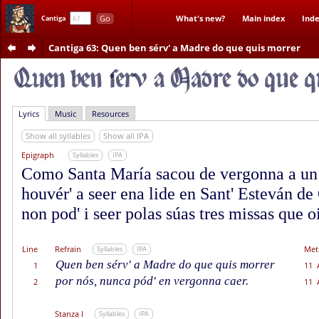
Go
What's new?
Main index
Inde
Cantiga
Cantiga 63
: Quen ben sérv' a Madre do que quis morrer
Lyrics
Music
Resources
Show all syllables
Show all IPA
Epigraph
Syllables
IPA
Como Santa María sacou de vergonna a un 
houvér' a seer ena lide en Sant' Esteván d
non pod' i seer polas súas tres missas que o
Line
Refrain
Met
Syllables
IPA
Quen ben sérv' a Madre do que quis morrer
1
11 
por nós, nunca pód' en vergonna caer.
2
11 
Stanza I
Syllables
IPA