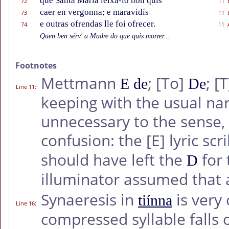
que Santa María leixá-lo non quis
72
11 
caer en vergonna; e maravidís
73
11 
e outras ofrendas lle foi ofrecer.
74
11 
Quen ben sérv' a Madre do que quis morrer...
Footnotes
Mettmann
;
[To]
;
[T
E de
De
Line 11
:
keeping with the usual narr
unnecessary to the sense, 
confusion: the
[E]
lyric sc
should have left the
for 
D
illuminator assumed that
Synaeresis in
is very
tiínna
Line 16
:
compressed syllable falls 