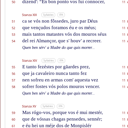
dizend': “En bon ponto vos fui connocer,
50
11 
Stanza XIII
Syllables
IPA
ca se vós non fôssedes, juro par Déus
51
11 
que vençudos foramos éu e os méus;
52
11 
mais tantos matastes vós dos mouros séus
53
11 
del rei Almançor, que s' houv' a recreer.
54
11 
Quen ben sérv' a Madre do que quis morrer...
Stanza XIV
Syllables
IPA
E tanto fezéstes por gãardes prez,
55
11 
que ja cavaleiro nunca tanto fez
56
11 
nen sofreu en armas com' aquesta vez
57
11 
sofrer fostes vós polos mouros vencer.
58
11 
Quen ben sérv' a Madre do que quis morrer...
Stanza XV
Syllables
IPA
Mas rógo-vos, porque vos é mui mestér,
59
11 
que de vóssas chagas pensedes, sennér;
60
11 
e éu hei un méje dos de Monpislér
61
11 