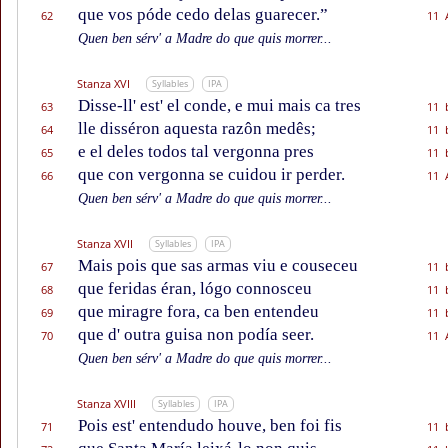
que vos póde cedo delas guarecer.”
62
11 
Quen ben sérv' a Madre do que quis morrer...
Stanza XVI
Syllables
IPA
Disse-ll' est' el conde, e mui mais ca tres
63
11 
lle disséron aquesta razôn medês;
64
11 
e el deles todos tal vergonna pres
65
11 
que con vergonna se cuidou ir perder.
66
11 
Quen ben sérv' a Madre do que quis morrer...
Stanza XVII
Syllables
IPA
Mais pois que sas armas viu e couseceu
67
11 
que feridas éran, lógo connosceu
68
11 
que miragre fora, ca ben entendeu
69
11 
que d' outra guisa non podía seer.
70
11 
Quen ben sérv' a Madre do que quis morrer...
Stanza XVIII
Syllables
IPA
Pois est' entendudo houve, ben foi fis
71
11 