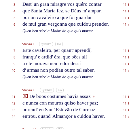
Dest' un gran miragre vos quéro contar
3
11 
que Santa María fez, se Déus m' ampar,
4
11 
por un cavaleiro a que foi guardar
5
11 
de mui gran vergonna que cuidou prender.
6
11 
Quen ben sérv' a Madre do que quis morrer...
Stanza II
Syllables
IPA
Este cavaleiro, per quant' aprendí,
7
11 
franqu' e ardid' éra, que bẽes alí
8
11 
u ele morava nen redor dessí
9
11 
d' armas non podían outro tal saber.
10
11 
Quen ben sérv' a Madre do que quis morrer...
Stanza III
Syllables
IPA
⌧
De bõos costumes havía assaz
11
11 
†
e nunca con mouros quiso haver paz;
12
11 
porend' en Sant' Estevão de Gormaz
13
11 
entrou, quand' Almançor a cuidou haver,
14
11 