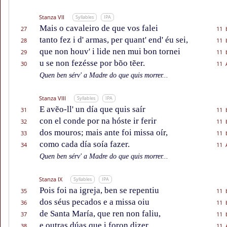
Stanza VII
Syllables
IPA
Mais o cavaleiro de que vos falei
27
11 
tanto fez i d' armas, per quant' end' éu sei,
28
11 
que non houv' i lide nen mui bon tornei
29
11 
u se non fezésse por bõo tẽer.
30
11 
Quen ben sérv' a Madre do que quis morrer...
Stanza VIII
Syllables
IPA
E avẽo-ll' un día que quis saír
31
11 
con el conde por na hóste ir ferir
32
11 
dos mouros; mais ante foi missa oír,
33
11 
como cada día soía fazer.
34
11 
Quen ben sérv' a Madre do que quis morrer...
Stanza IX
Syllables
IPA
Pois foi na igreja, ben se repentiu
35
11 
dos séus pecados e a missa oiu
36
11 
de Santa María, que ren non faliu,
37
11 
e outras dúas que i foron dizer,
38
11 