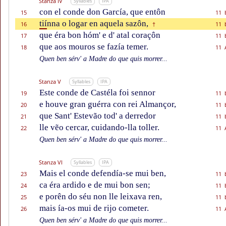
Stanza IV
Syllables
IPA
con el conde don García, que entôn
15
11 
tií
nna o logar en aquela sazôn,
16
11 
†
que éra bon hóm' e d' atal coraçôn
17
11 
que aos mouros se fazía temer.
18
11 
Quen ben sérv' a Madre do que quis morrer...
Stanza V
Syllables
IPA
Este conde de Castéla foi sennor
19
11 
e houve gran guérra con rei Almançor,
20
11 
que Sant' Estevão tod' a derredor
21
11 
lle vẽo cercar, cuidando-lla toller.
22
11 
Quen ben sérv' a Madre do que quis morrer...
Stanza VI
Syllables
IPA
Mais el conde defendía-se mui ben,
23
11 
ca éra ardido e de mui bon sen;
24
11 
e porên do séu non lle leixava ren,
25
11 
mais ía-os mui de rijo cometer.
26
11 
Quen ben sérv' a Madre do que quis morrer...