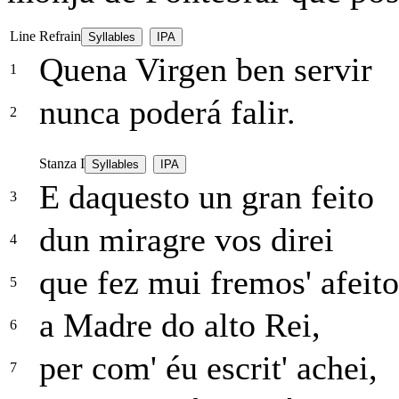
Line
Refrain
Syllables
IPA
Quena Virgen ben servir
1
nunca poderá falir.
2
Stanza I
Syllables
IPA
E daquesto un gran feito
3
dun miragre vos direi
4
que fez mui fremos' afeito
5
a Madre do alto Rei,
6
per com' éu escrit' achei,
7