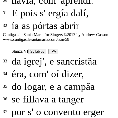
havía, com' aprendí.
30
E pois s' ergía dalí,
31
ía as pórtas abrir
32
Cantigas de Santa Maria for Singers ©2013 by Andrew Casson
www.cantigasdesantamaria.com/csm/59
Stanza VI
Syllables
IPA
da igrej', e sancristãa
33
éra, com' oí dizer,
34
do logar, e a campãa
35
se fillava a tanger
36
por s' o convento erger
37