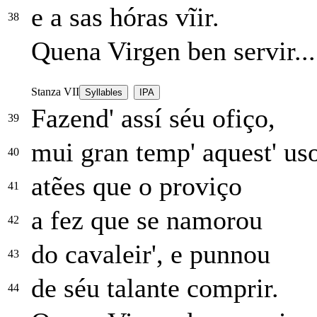
e a sas hóras vĩir.
38
Quena Virgen ben servir...
Stanza VII
Syllables
IPA
Fazend' assí séu ofiço,
39
mui gran temp' aquest' us
40
atẽes que o proviço
41
a fez que se namorou
42
do cavaleir', e punnou
43
de séu talante comprir.
44