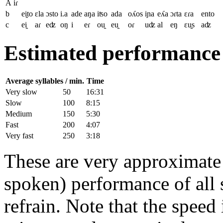
A
iɾ
b
ei̯to
ɛla
ɔsto
i.a
ade
aŋa
iʦo
ada
oʎos
iɲa
eʎa
ɔɾta
ɛɾa
ento
c
ei̯
aɾ
eʣ
oŋ
i
eɾ
ou̯
eu̯
oɾ
uʣ
al
eŋ
ɛu̯s
aʣ
Estimated performance
Average syllables / min.
Time
Very slow
50
16:31
Slow
100
8:15
Medium
150
5:30
Fast
200
4:07
Very fast
250
3:18
These are very approximate t
spoken) performance of all s
refrain. Note that the speed 