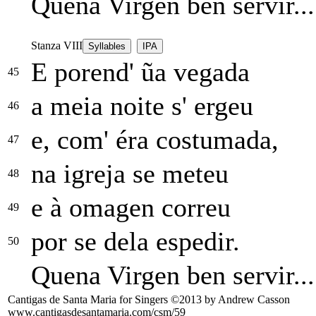
Quena Virgen ben servir...
Stanza VIII
Syllables
IPA
E porend' ũa vegada
45
a meia noite s' ergeu
46
e, com' éra costumada,
47
na igreja se meteu
48
e à omagen correu
49
por se dela espedir.
50
Quena Virgen ben servir...
Cantigas de Santa Maria for Singers ©2013 by Andrew Casson
www.cantigasdesantamaria.com/csm/59