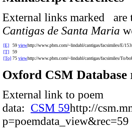
External links
marked
are 
Cantigas de Santa Maria
we
[E]
59
view
http://www.pbm.com/~lindahl/cantigas/facsimiles/E/153
[T]
59
[To]
75
view
http://www.pbm.com/~lindahl/cantigas/facsimiles/To/bo
Oxford CSM Database 
External link to poem
data:
CSM 59
http://csm.m
p=poemdata_view&rec=59