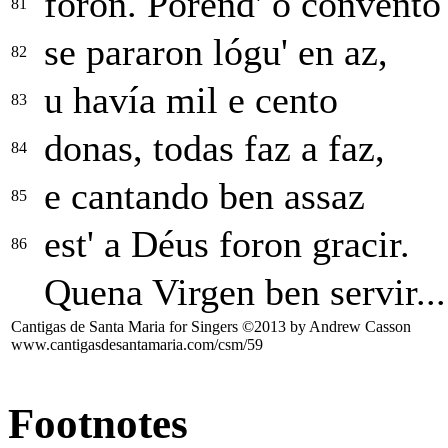
foron. Porend' o convento
81
se pararon lógu' en az,
82
u havía mil e cento
83
donas, todas faz a faz,
84
e cantando ben assaz
85
est' a Déus foron gracir.
86
Quena Virgen ben servir...
Cantigas de Santa Maria for Singers ©2013 by Andrew Casson
www.cantigasdesantamaria.com/csm/59
Footnotes