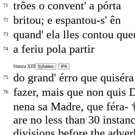
trões o convent' a pórta
71
britou; e espantou-s' ên
72
quand' ela lles contou que
73
a feriu pola partir
74
Stanza XIII
Syllables
IPA
do grand' érro que quiséra
75
fazer, mais que non quis 
76
nena sa Madre, que féra-
are no less than 30 instan
divisions before the adverb