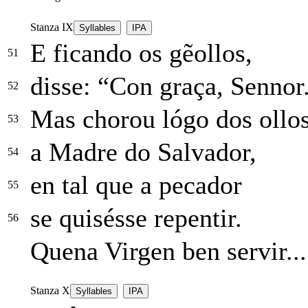
Stanza IX
Syllables
IPA
E ficando os gẽollos,
51
disse: “Con graça, Sennor
52
Mas chorou lógo dos ollo
53
a Madre do Salvador,
54
en tal que a pecador
55
se quisésse repentir.
56
Quena Virgen ben servir...
Stanza X
Syllables
IPA