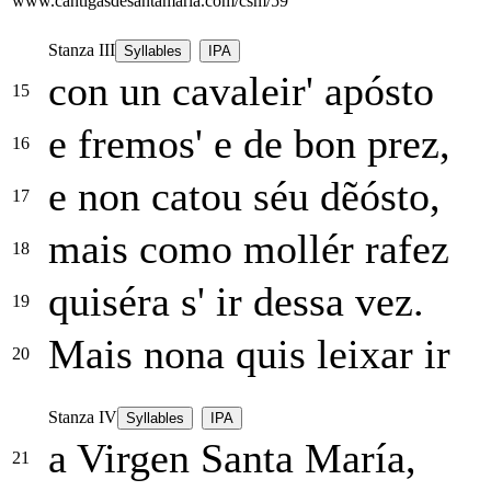
www.cantigasdesantamaria.com/csm/59
Stanza III
Syllables
IPA
con un cavaleir' apósto
15
e fremos' e de bon prez,
16
e non catou séu dẽósto,
17
mais como mollér rafez
18
quiséra s' ir dessa vez.
19
Mais nona quis leixar ir
20
Stanza IV
Syllables
IPA
a Virgen Santa María,
21