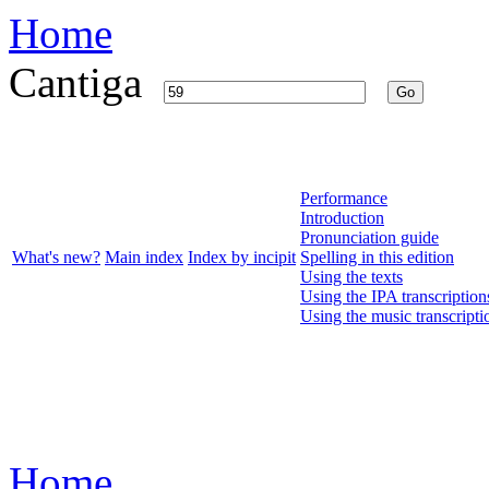
Home
Cantiga
Go
Performance
Introduction
Pronunciation guide
What's new?
Main index
Index by incipit
Spelling in this edition
Using the texts
Using the IPA transcription
Using the music transcripti
Home