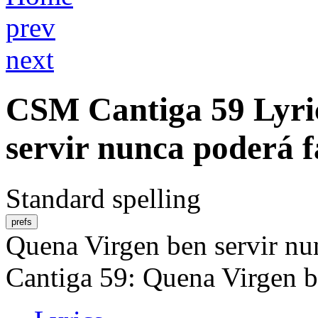
prev
next
CSM
Cantiga 59
Lyri
servir nunca poderá f
Standard spelling
prefs
Quena Virgen ben servir nun
Cantiga 59: Quena Virgen be