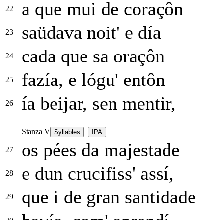
a que mui de coraçôn
22
saüdava noit' e día
23
cada que sa oraçôn
24
fazía, e lógu' entôn
25
ía beijar, sen mentir,
26
Stanza V
Syllables
IPA
os pées da majestade
27
e dun crucifiss' assí,
28
que i de gran santidade
29