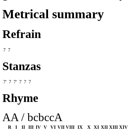
Metrical summary
Refrain
7 7
Stanzas
7' 7 7' 7 7 7
Rhyme
AA / bcbccA
R
I
II
III
IV
V
VI
VII
VIII
IX
X
XI
XII
XIII
XIV