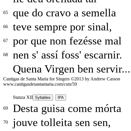
que do cravo a semella
65
teve sempre por sinal,
66
por que non fezésse mal
67
nen s' assí foss' escarnir.
68
Quena Virgen ben servir...
Cantigas de Santa Maria for Singers ©2013 by Andrew Casson
www.cantigasdesantamaria.com/csm/59
Stanza XII
Syllables
IPA
Desta guisa come mórta
69
jouve tolleita sen sen,
70