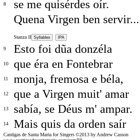
se me quisérdes oír.
8
Quena Virgen ben servir...
Stanza II
Syllables
IPA
Esto foi dũa donzéla
9
que éra en Fontebrar
10
monja, fremosa e béla,
11
que a Virgen muit' amar
12
sabía, se Déus m' ampar.
13
Mais quis da orden saír
14
Cantigas de Santa Maria for Singers ©2013 by Andrew Casson