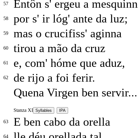
Entôn s' ergeu a mesquinn
57
por s' ir lóg' ante da luz;
58
mas o crucifiss' aginna
59
tirou a mão da cruz
60
e, com' hóme que aduz,
61
de rijo a foi ferir.
62
Quena Virgen ben servir...
Stanza XI
Syllables
IPA
E ben cabo da orella
63
lle déu orellada tal
64