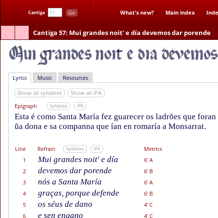
Go
What's new?
Main index
Inde
Cantiga
Cantiga 57
: Mui grandes noit' e día devemos dar porende
Lyrics
Music
Resources
Show all syllables
Show all IPA
Epigraph
Syllables
IPA
Esta é como Santa María fez guarecer os ladrões que foran 
ũa dona e sa companna que ían en romaría a Monsarrat.
Line
Refrain
Metrics
Syllables
IPA
Mui grandes noit' e día
1
6' A
devemos dar porende
2
6' B
nós a Santa María
3
6' A
graças, porque defende
4
6' B
os séus de dano
5
4' C
e sen engano
6
4' C