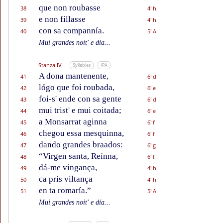
que non roubasse
38
4' h
e non fillasse
39
4' h
con sa compannía.
40
5' A
Mui grandes noit' e día...
Stanza IV
Syllables
IPA
A dona mantenente,
41
6' d
lógo que foi roubada,
42
6' e
foi-s' ende con sa gente
43
6' d
mui trist' e mui coitada;
44
6' e
a Monsarrat aginna
45
6' f
chegou essa mesquinna,
46
6' f
dando grandes braados:
47
6' g
“Virgen santa, Reínna,
48
6' f
dá-me vingança,
49
4' h
ca pris viltança
50
4' h
en ta romaría.”
51
5' A
Mui grandes noit' e día...