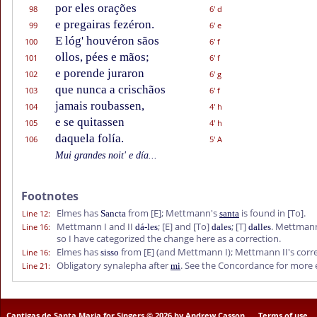
por eles orações
98
6' d
e pregairas fezéron.
99
6' e
E lóg' houvéron sãos
100
6' f
ollos, pées e mãos;
101
6' f
e porende juraron
102
6' g
que nunca a crischãos
103
6' f
jamais roubassen,
104
4' h
e se quitassen
105
4' h
daquela folía.
106
5' A
Mui grandes noit' e día...
Footnotes
Elmes has
from
[E]
; Mettmann's
is found in
[To]
.
Line 12
:
Sancta
santa
Mettmann I and II
;
[E]
and
[To]
;
[T]
. Mettmann'
Line 16
:
dá-les
dales
dalles
so I have categorized the change here as a correction.
Elmes has
from
[E]
(and Mettmann I); Mettmann II's corr
Line 16
:
sisso
Obligatory synalepha after
. See the Concordance for more
Line 21
:
mi
Cantigas de Santa Maria for Singers © 2026 by Andrew Casson
Terms of use