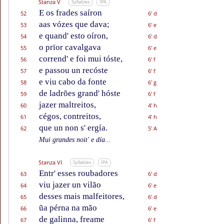
Stanza V
Syllables
IPA
E os frades saíron
52
6' d
aas vózes que dava;
53
6' e
e quand' esto oíron,
54
6' d
o prïor cavalgava
55
6' e
corrend' e foi mui tóste,
56
6' f
e passou un recóste
57
6' f
e viu cabo da fonte
58
6' g
de ladrões grand' hóste
59
6' f
jazer maltreitos,
60
4' h
cégos, contreitos,
61
4' h
que un non s' ergía.
62
5' A
Mui grandes noit' e día...
Stanza VI
Syllables
IPA
Entr' esses roubadores
63
6' d
viu jazer un vilão
64
6' e
desses mais malfeitores,
65
6' d
ũa pérna na mão
66
6' e
de galinna, freame
67
6' f