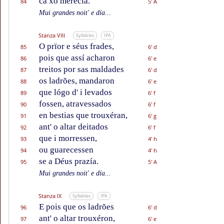
ca xo merecía.
84
5' A
Mui grandes noit' e día...
Stanza VIII
Syllables
IPA
O prïor e séus frades,
85
6' d
pois que assí acharon
86
6' e
treitos por sas maldades
87
6' d
os ladrões, mandaron
88
6' e
que lógo d' i levados
89
6' f
fossen, atravessados
90
6' f
en bestias que trouxéran,
91
6' g
ant' o altar deitados
92
6' f
que i morressen,
93
4' h
ou guarecessen
94
4' h
se a Déus prazía.
95
5' A
Mui grandes noit' e día...
Stanza IX
Syllables
IPA
E pois que os ladrões
96
6' d
ant' o altar trouxéron,
97
6' e