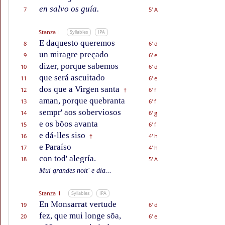
en salvo os guía.
7
5' A
Stanza I
Syllables
IPA
E daquesto queremos
8
6' d
un miragre preçado
9
6' e
dizer, porque sabemos
10
6' d
que será ascuitado
11
6' e
dos que a Virgen santa
12
6' f
†
aman, porque quebranta
13
6' f
sempr' aos soberviosos
14
6' g
e os bõos avanta
15
6' f
e dá-lles siso
16
4' h
†
e Paraíso
17
4' h
con tod' alegría.
18
5' A
Mui grandes noit' e día...
Stanza II
Syllables
IPA
En Monsarrat vertude
19
6' d
fez, que mui longe sõa,
20
6' e