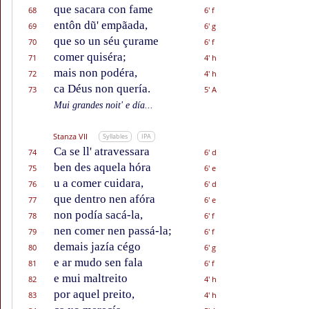
que sacara con fame
68
6' f
entôn dũ' empãada,
69
6' g
que so un séu çurame
70
6' f
comer quiséra;
71
4' h
mais non podéra,
72
4' h
ca Déus non quería.
73
5' A
Mui grandes noit' e día...
Stanza VII
Syllables
IPA
Ca se ll' atravessara
74
6' d
ben des aquela hóra
75
6' e
u a comer cuidara,
76
6' d
que dentro nen afóra
77
6' e
non podía sacá-la,
78
6' f
nen comer nen passá-la;
79
6' f
demais jazía cégo
80
6' g
e ar mudo sen fala
81
6' f
e mui maltreito
82
4' h
por aquel preito,
83
4' h