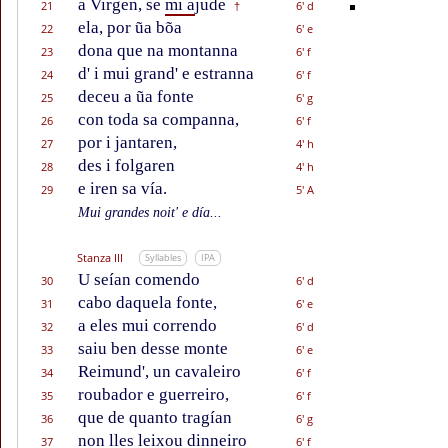
a Virgen, se
mi a
jude
21
6' d
†
ela, por ũa bõa
22
6' e
dona que na montanna
23
6' f
d' i mui grand' e estranna
24
6' f
deceu a ũa fonte
25
6' g
con toda sa companna,
26
6' f
por i jantaren,
27
4' h
des i folgaren
28
4' h
e iren sa vía.
29
5' A
Mui grandes noit' e día...
Stanza III
Syllables
IPA
U seían comendo
30
6' d
cabo daquela fonte,
31
6' e
a eles mui correndo
32
6' d
saiu ben desse monte
33
6' e
Reimund', un cavaleiro
34
6' f
roubador e guerreiro,
35
6' f
que de quanto tragían
36
6' g
non lles leixou dinneiro
37
6' f