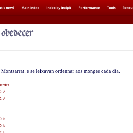
t's new?
Main index
Index by incipit
Performance
Tools
Resou
a Montsarrat, e se leixavan ordennar aos monges cada día.
etrics
2 A
2 A
0 b
0 b
2 b