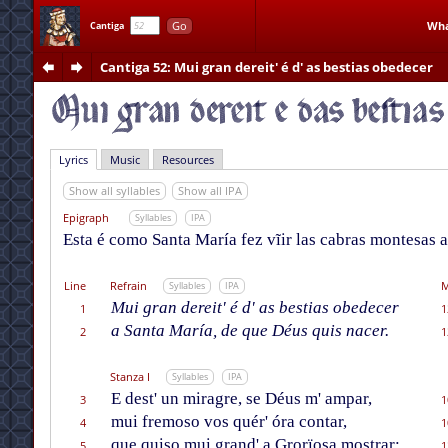
Go
Wha
Cantiga
Cantiga 52
: Mui gran dereit' é d' as bestias obedecer
Lyrics
Music
Resources
Show all syllables
Show all IPA
Epigraph
Syllables
IPA
Esta é como Santa María fez vĩir las cabras montesas 
Line
Refrain
M
Syllables
IPA
Mui gran dereit' é d' as bestias obedecer
1
1
a Santa María, de que Déus quis nacer.
2
1
Stanza I
Syllables
IPA
E dest' un miragre, se Déus m' ampar,
3
1
mui fremoso vos quér' óra contar,
4
1
que quiso mui grand' a Grorïosa mostrar;
5
1