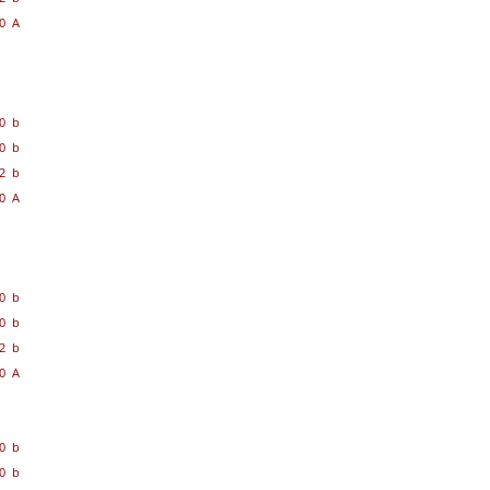
0 A
0 b
0 b
2 b
0 A
0 b
0 b
2 b
0 A
0 b
0 b