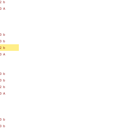
2 b
0 A
0 b
0 b
2 b
0 A
0 b
0 b
2 b
0 A
0 b
0 b