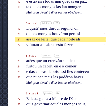
e estavan i todas mui quedas en paz,
17
1
ta que os monges las ían monger.
18
1
Mui gran dereit' é d' as bestias obedecer...
Stanza V
Syllables
IPA
E quatr' anos durou, segund' oí,
19
1
que os monges houvéron pera si
20
1
assaz de leite; que cada noite alí
21
1
viínnan as cabras esto fazer,
22
1
Stanza VI
Syllables
IPA
atẽes que un crerizôn sandeu
23
1
furtou un cabrit' ên e o comeu;
24
1
e das cabras depois assí lles conteceu
25
1
que nunca mais las podéron haver.
26
1
Mui gran dereit' é d' as bestias obedecer...
Stanza VII
Syllables
IPA
E desta guisa a Madre de Déus
27
1
quis governar aqueles monges séus,
28
1