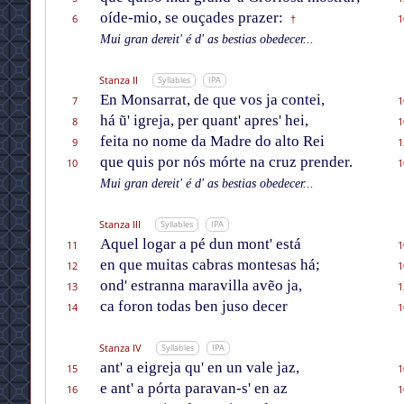
oíde-mio, se ouçades prazer:
6
1
†
Mui gran dereit' é d' as bestias obedecer...
Stanza II
Syllables
IPA
En Monsarrat, de que vos ja contei,
7
1
há ũ' igreja, per quant' apres' hei,
8
1
feita no nome da Madre do alto Rei
9
1
que quis por nós mórte na cruz prender.
10
1
Mui gran dereit' é d' as bestias obedecer...
Stanza III
Syllables
IPA
Aquel logar a pé dun mont' está
11
1
en que muitas cabras montesas há;
12
1
ond' estranna maravilla avẽo ja,
13
1
ca foron todas ben juso decer
14
1
Stanza IV
Syllables
IPA
ant' a eigreja qu' en un vale jaz,
15
1
e ant' a pórta paravan-s' en az
16
1