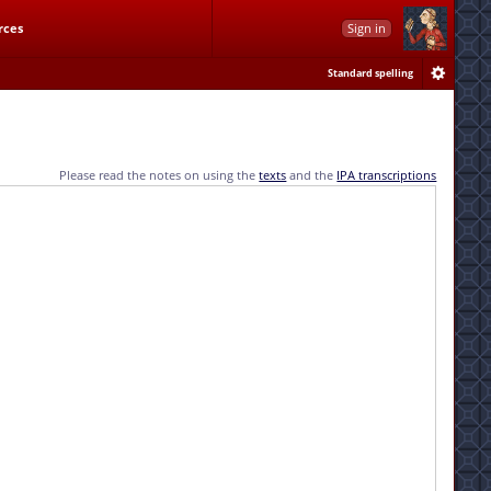
rces
Sign in
Standard spelling
Please read the notes on using the
texts
and the
IPA transcriptions