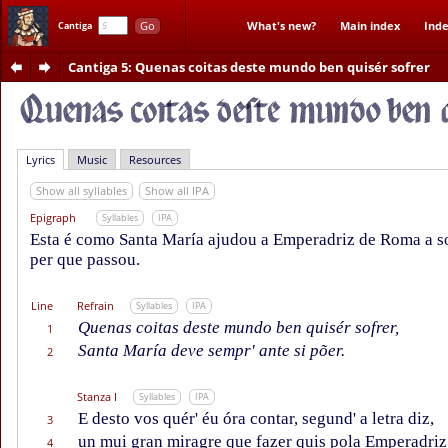
Go
What's new?
Main index
Inde
Cantiga
Cantiga 5
: Quenas coitas deste mundo ben quisér sofrer
Lyrics
Music
Resources
Show all syllables
Show all IPA
Epigraph
Syllables
IPA
Esta é como Santa María ajudou a Emperadriz de Roma a so
per que passou.
Line
Refrain
Syllables
IPA
Quenas coitas deste mundo ben quisér sofrer,
1
Santa María deve sempr' ante si põer.
2
Stanza I
Syllables
IPA
E desto vos quér' éu óra contar, segund' a letra diz,
3
un mui gran miragre que fazer quis pola Emperadriz
4