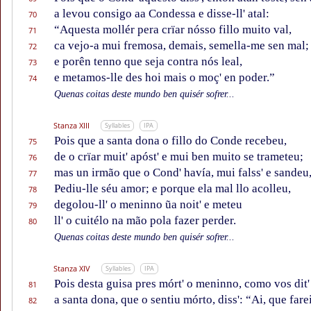
a levou consigo aa Condessa e disse-ll' atal:
70
“Aquesta mollér pera crïar nósso fillo muito val,
71
ca vejo-a mui fremosa, demais, semella-me sen mal;
72
e porên tenno que seja contra nós leal,
73
e metamos-lle des hoi mais o moç' en poder.”
74
Quenas coitas deste mundo ben quisér sofrer...
Stanza XIII
Syllables
IPA
Pois que a santa dona o fillo do Conde recebeu,
75
de o crïar muit' apóst' e mui ben muito se trameteu;
76
mas un irmão que o Cond' havía, mui falss' e sandeu
77
Pediu-lle séu amor; e porque ela mal llo acolleu,
78
degolou-ll' o meninno ũa noit' e meteu
79
ll' o cuitélo na mão pola fazer perder.
80
Quenas coitas deste mundo ben quisér sofrer...
Stanza XIV
Syllables
IPA
Pois desta guisa pres mórt' o meninno, como vos dit'
81
a santa dona, que o sentiu mórto, diss': “Ai, que fare
82