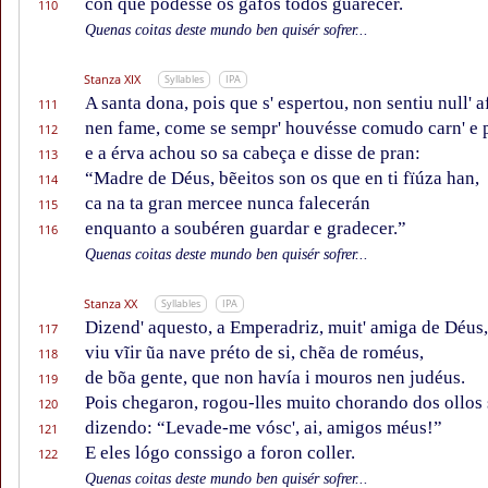
con que podésse os gafos todos guarecer.
110
Quenas coitas deste mundo ben quisér sofrer...
Stanza XIX
Syllables
IPA
A santa dona, pois que s' espertou, non sentiu null' a
111
nen fame, come se sempr' houvésse comudo carn' e 
112
e a érva achou so sa cabeça e disse de pran:
113
“Madre de Déus, bẽeitos son os que en ti fïúza han,
114
ca na ta gran mercee nunca falecerán
115
enquanto a soubéren guardar e gradecer.”
116
Quenas coitas deste mundo ben quisér sofrer...
Stanza XX
Syllables
IPA
Dizend' aquesto, a Emperadriz, muit' amiga de Déus,
117
viu vĩir ũa nave préto de si, chẽa de roméus,
118
de bõa gente, que non havía i mouros nen judéus.
119
Pois chegaron, rogou-lles muito chorando dos ollos 
120
dizendo: “Levade-me vósc', ai, amigos méus!”
121
E eles lógo conssigo a foron coller.
122
Quenas coitas deste mundo ben quisér sofrer...