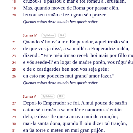
cruzou-s' e passou o mar e foi roméu a Jerusalên.
18
Mas, quando moveu de Roma por passar alên,
19
leixou séu irmão e fez i gran séu prazer.
20
Quenas coitas deste mundo ben quisér sofrer...
Stanza IV
Syllables
IPA
Quando s' houv' a ir o Emperador, aquel irmão séu,
21
de que vos ja diss', a sa mollér a Emperadriz o déu,
22
dizend': “Este méu irmão receb' hoi mais por fillo m
23
e vós seede-ll' en logar de madre porên, vos rógu' éu
24
e de o castigardes ben non vos seja gréu;
25
en esto me podedes mui grand' amor fazer.”
26
Quenas coitas deste mundo ben quisér sofrer...
Stanza V
Syllables
IPA
Depoi-lo Emperador se foi. A mui pouca de sazôn
27
catou séu irmão a sa mollér e namorou-s' entôn
28
dela, e disse-lle que a amava mui de coraçôn;
29
mai-la santa dona, quando ll' oiu dizer tal traïçôn,
30
en ũa torre o meteu en mui gran prijôn,
31