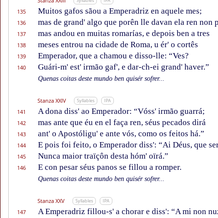
Stanza XXIII
Syllables
IPA
Muitos gafos sãou a Emperadriz en aquele mes;
135
mas de grand' algo que porên lle davan ela ren non p
136
mas andou en muitas romarías, e depois ben a tres
137
meses entrou na cidade de Roma, u ér' o cortês
138
Emperador, que a chamou e disso-lle: “Ves?
139
Guári-m' est' irmão gaf', e dar-ch-ei grand' haver.”
140
Quenas coitas deste mundo ben quisér sofrer...
Stanza XXIV
Syllables
IPA
A dona diss' ao Emperador: “Vóss' irmão guarrá;
141
mas ante que éu en el faça ren, séus pecados dirá
142
ant' o Apostóligu' e ante vós, como os feitos há.”
143
E pois foi feito, o Emperador diss': “Ai Déus, que se
144
Nunca maior traïçôn desta hóm' oïrá.”
145
E con pesar séus panos se fillou a romper.
146
Quenas coitas deste mundo ben quisér sofrer...
Stanza XXV
Syllables
IPA
A Emperadriz fillou-s' a chorar e diss': “A mi non nu
147