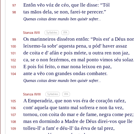
Entôn vẽo vóz de céo, que lle disse: “Tól
97
tas mãos dela, se non, farei-te perecer.”
98
Quenas coitas deste mundo ben quisér sofrer...
Stanza XVII
Syllables
IPA
Os marinneiros disséron entôn: “Pois est' a Déus non
99
leixemo-la sobr' aquesta pena, u pód' haver assaz
100
de coita e d' afán e pois mórte, u outra ren non jaz,
101
ca, se o non fezérmos, en mal ponto vimos séu solaz
102
E pois foi feito, o mar nona leixou en paz,
103
ante a vẽo con grandes ondas combater.
104
Quenas coitas deste mundo ben quisér sofrer...
Stanza XVIII
Syllables
IPA
A Emperadriz, que non vos éra de coraçôn rafez,
105
com' aquela que tanto mal sofrera e non ũa vez,
106
tornou, con coita do mar e de fame, negra come pez;
107
mas en dormindo a Madre de Déus direi-vos que lle 
108
tolleu-ll' a fam' e déu-ll' ũa érva de tal prez,
109