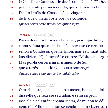
O Cond' e a Condessa lle disséron: “Que hás?” Diz: 
83
pesar e coita por méu crïado, que óra mórt' achei.”
84
Diss' o irmão do Conde: “éu o vingarei
85
de ti, que o matar foste por nos cofonder.”
86
Quenas coitas deste mundo ben quisér sofrer...
Stanza XV
Syllables
IPA
Pois a dona foi ferida mal daquel, peior que tafur,
87
e non viínna quen lla das mãos sacasse de nenllur
88
senôn a Condessa, que lla fillou, mas esto muit' adur
89
ũus dizían: “Quêimena!” e outros: “Moira con segur
90
Mas poi-la déron a un marinneiro de Sur,
91
que a fezésse mui longe no mar somerger.
92
Quenas coitas deste mundo ben quisér sofrer...
Stanza XVI
Syllables
IPA
O marinneiro, poi-la
na
barca meteu, ben come fól
93
†
disse-lle que fezésse séu talán, e sería sa pról;
94
mas ela diss' entôn: “Santa María, de mi non te dól,
95
neno téu Fillo de mi non se nembra, como fazer sól?
96