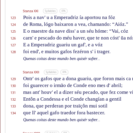
Stanza XXI
Syllables
IPA
Pois a nav' u a Emperadriz ía aportou na fóz
123
de Roma, lógo baixaron a vea, chamando: “Aióz.”
124
E o maestre da nave diss' a un séu hóme: “Vai, cóz
125
carn' e pescado do méu haver, que te non cóst' ũa nó
126
E a Emperadriz guariu un gaf', e a vóz
127
foi end', e muitos gafos fezéron s' i trager.
128
Quenas coitas deste mundo ben quisér sofrer...
Stanza XXII
Syllables
IPA
Ontr' os gafos que a dona guariu, que foron mais ca 
129
foi guarecer o irmão de Conde eno mes d' abril;
130
mas ant' houv' el a dizer séu pecado, que fez come vi
131
Entôn a Condessa e el Conde changían a gentil
132
dona, que perderan por traïçôn mui sotil
133
que ll' aquel gafo traedor fora bastecer.
134
Quenas coitas deste mundo ben quisér sofrer...