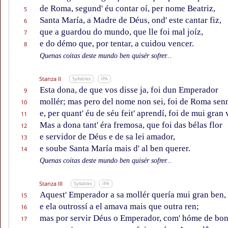
de Roma, segund' éu contar oí, per nome Beatriz,
5
Santa María, a Madre de Déus, ond' este cantar fiz,
6
que a guardou do mundo, que lle foi mal joíz,
7
e do démo que, por tentar, a cuidou vencer.
8
Quenas coitas deste mundo ben quisér sofrer...
Stanza II
Syllables
IPA
Esta dona, de que vos disse ja, foi dun Emperador
9
mollér; mas pero del nome non sei, foi de Roma sen
10
e, per quant' éu de séu feit' aprendí, foi de mui gran 
11
Mas a dona tant' éra fremosa, que foi das bélas flor
12
e servidor de Déus e de sa lei amador,
13
e soube Santa María mais d' al ben querer.
14
Quenas coitas deste mundo ben quisér sofrer...
Stanza III
Syllables
IPA
Aquest' Emperador a sa mollér quería mui gran ben,
15
e ela outrossí a el amava mais que outra ren;
16
mas por servir Déus o Emperador, com' hóme de bon
17