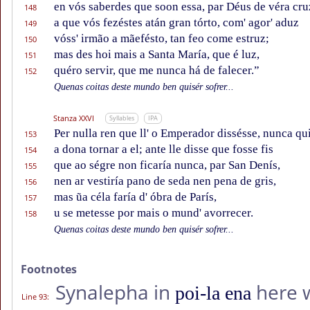
en vós saberdes que soon essa, par Déus de véra cru
148
a que vós fezéstes atán gran tórto, com' agor' aduz
149
vóss' irmão a mãefésto, tan feo come estruz;
150
mas des hoi mais a Santa María, que é luz,
151
quéro servir, que me nunca há de falecer.”
152
Quenas coitas deste mundo ben quisér sofrer...
Stanza XXVI
Syllables
IPA
Per nulla ren que ll' o Emperador dissésse, nunca qu
153
a dona tornar a el; ante lle disse que fosse fis
154
que ao ségre non ficaría nunca, par San Denís,
155
nen ar vestiría pano de seda nen pena de gris,
156
mas ũa céla faría d' óbra de París,
157
u se metesse por mais o mund' avorrecer.
158
Quenas coitas deste mundo ben quisér sofrer...
Footnotes
Synalepha in
here w
poi-la ena
Line 93
: