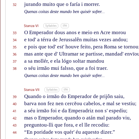
jurando muito que o faría i morrer.
32
Quenas coitas deste mundo ben quisér sofrer...
Stanza VI
Syllables
IPA
O Emperador dous anos e meio en Acre morou
33
e tod' a térra de Jerussalên muitas vezes andou;
34
e pois que tod' est' houve feito, pera Roma se tornou
35
mas ante que d' Ultramar se partisse, mandad' envïo
36
a sa mollér, e ela lógo soltar mandou
37
o séu irmão mui falsso, que a foi traer.
38
Quenas coitas deste mundo ben quisér sofrer...
Stanza VII
Syllables
IPA
Quando o irmão do Emperador de prijôn saiu,
39
barva non fez nen cercẽou cabelos, e mal se vestiu;
40
a séu irmão foi e da Emperadriz non s' espediu;
41
mas o Emperador, quando o atán mal parado viu,
42
preguntou-lli que fora, e el lle recodiu:
43
“En poridade vos quér' éu aquesto dizer.”
44