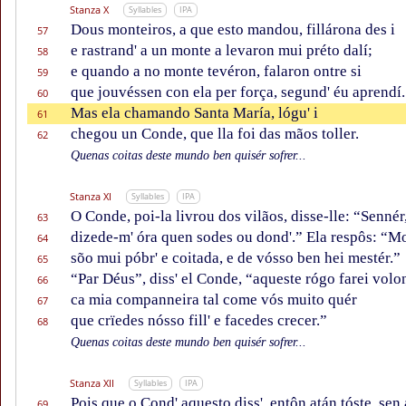
Stanza X
Syllables
IPA
Dous monteiros, a que esto mandou, fillárona des i
57
e rastrand' a un monte a levaron mui préto dalí;
58
e quando a no monte tevéron, falaron ontre si
59
que jouvéssen con ela per força, segund' éu aprendí.
60
Mas ela chamando Santa María, lógu' i
61
chegou un Conde, que lla foi das mãos toller.
62
Quenas coitas deste mundo ben quisér sofrer...
Stanza XI
Syllables
IPA
O Conde, poi-la livrou dos vilãos, disse-lle: “Sennér
63
dizede-m' óra quen sodes ou dond'.” Ela respôs: “Mo
64
sõo mui póbr' e coitada, e de vósso ben hei mestér.”
65
“Par Déus”, diss' el Conde, “aqueste rógo farei volon
66
ca mia companneira tal come vós muito quér
67
que crïedes nósso fill' e facedes crecer.”
68
Quenas coitas deste mundo ben quisér sofrer...
Stanza XII
Syllables
IPA
Pois que o Cond' aquesto diss', entôn atán tóste, sen 
69