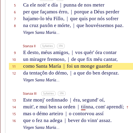
Ca ele noit' e día
|
punna de nos meter
5
per que façamos érro,
|
porque a Déus perder
6
hajamo-lo téu Fillo,
|
que quis por nós sofrer
7
na cruz paxôn e mórte,
|
que houvéssemos paz.
8
Virgen Santa María...
Stanza II
Syllables
IPA
E desto, méus amigos,
|
vos quér' óra contar
9
un miragre fremoso,
|
de que fix méu cantar,
10
como Santa María
|
foi un monge guardar
11
da tentaçôn do démo,
|
a que do ben despraz.
12
Virgen Santa María...
Stanza III
Syllables
IPA
Este monj' ordinnado
|
éra, segund' oí,
13
muit', e mui ben sa orden
|
tií
nna, com' aprendí;
14
†
mas o démo arteiro
|
o contorvou assí
15
que o fez na adega
|
bever do vinn' assaz.
16
Virgen Santa María...