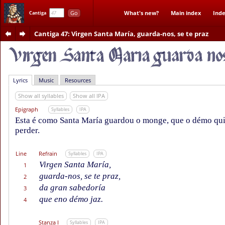
Go
What's new?
Main index
Inde
Cantiga
Cantiga 47
: Virgen Santa María, guarda-nos, se te praz
Lyrics
Music
Resources
Show all syllables
Show all IPA
Epigraph
Syllables
IPA
Esta é como Santa María guardou o monge, que o démo quis
perder.
Line
Refrain
Syllables
IPA
Virgen Santa María,
1
guarda-nos, se te praz,
2
da gran sabedoría
3
que eno démo jaz.
4
Stanza I
Syllables
IPA