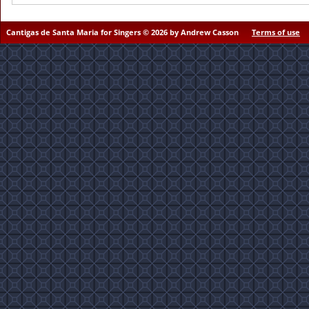
Cantigas de Santa Maria for Singers © 2026 by Andrew Casson
Terms of use