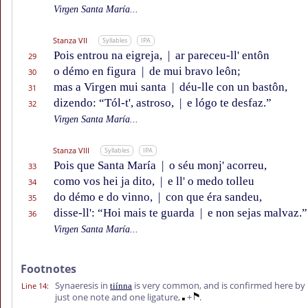
Virgen Santa María...
Stanza VII
Syllables
IPA
Pois entrou na eigreja,
|
ar pareceu-ll' entôn
29
o démo en figura
|
de mui bravo leôn;
30
mas a Virgen mui santa
|
déu-lle con un bastôn,
31
dizendo: “Tól-t', astroso,
|
e lógo te desfaz.”
32
Virgen Santa María...
Stanza VIII
Syllables
IPA
Pois que Santa María
|
o séu monj' acorreu,
33
como vos hei ja dito,
|
e ll' o medo tolleu
34
do démo e do vinno,
|
con que éra sandeu,
35
disse-ll': “Hoi mais te guarda
|
e non sejas malvaz.”
36
Virgen Santa María...
Footnotes
Synaeresis in
is very common, and is confirmed here by
Line 14
:
tiínna
just one note and one ligature,
+
.