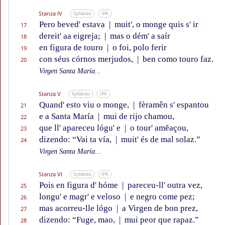
Stanza IV
Syllables
IPA
Pero beved' estava
|
muit', o monge quis s' ir
17
dereit' aa eigreja;
|
mas o dém' a saír
18
en figura de touro
|
o foi, polo ferir
19
con séus córnos merjudos,
|
ben como touro faz.
20
Virgen Santa María...
Stanza V
Syllables
IPA
Quand' esto viu o monge,
|
fèramên s' espantou
21
e a Santa María
|
mui de rijo chamou,
22
que ll' apareceu lógu' e
|
o tour' amẽaçou,
23
dizendo: “Vai ta vía,
|
muit' és de mal solaz.”
24
Virgen Santa María...
Stanza VI
Syllables
IPA
Pois en figura d' hóme
|
pareceu-ll' outra vez,
25
longu' e magr' e veloso
|
e negro come pez;
26
mas acorreu-lle lógo
|
a Virgen de bon prez,
27
dizendo: “Fuge, mao,
|
mui peor que rapaz.”
28