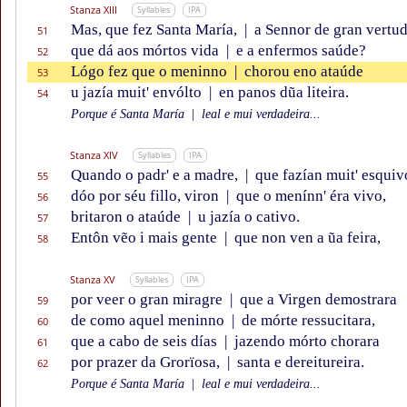
Stanza XIII
Syllables
IPA
Mas, que fez Santa María,
|
a Sennor de gran vertu
51
que dá aos mórtos vida
|
e a enfermos saúde?
52
Lógo fez que o meninno
|
chorou eno ataúde
53
u jazía muit' envólto
|
en panos dũa liteira.
54
Porque é Santa María
|
leal e mui verdadeira...
Stanza XIV
Syllables
IPA
Quando o padr' e a madre,
|
que fazían muit' esquiv
55
dóo por séu fillo, viron
|
que o menínn' éra vivo,
56
britaron o ataúde
|
u jazía o cativo.
57
Entôn vẽo i mais gente
|
que non ven a ũa feira,
58
Stanza XV
Syllables
IPA
por veer o gran miragre
|
que a Virgen demostrara
59
de como aquel meninno
|
de mórte ressucitara,
60
que a cabo de seis días
|
jazendo mórto chorara
61
por prazer da Grorïosa,
|
santa e dereitureira.
62
Porque é Santa María
|
leal e mui verdadeira...