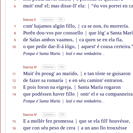
muit' end' el; mas disse-ll' ela:
|
“éu vos porrei en ca
6
Stanza II
Syllables
IPA
com' hajamos algún fillo,
|
ca se non, éu morrería.
7
Porên dou-vos por conssello
|
que lóg' a Santa Mar
8
de Salas ambos vaamos,
|
ca quen se en ela fía,
9
o que pedir dar-ll-á lógo,
|
aquest' é cousa certeira.
10
Porque é Santa María
|
leal e mui verdadeira...
Stanza III
Syllables
IPA
Muit' ên proug' ao marido,
|
e tan tóste se guisaron
11
de fazer sa romaría
|
e en séu caminn' entraron.
12
E pois foron na eigreja,
|
Santa María rogaron
13
que podéssen haver fillo
|
ontr' el e sa companneira
14
Porque é Santa María
|
leal e mui verdadeira...
Stanza IV
Syllables
IPA
E a mollér fez promessa
|
que se ela fill' houvésse,
15
que con séu peso de cera
|
a un ano llo trouxésse
16