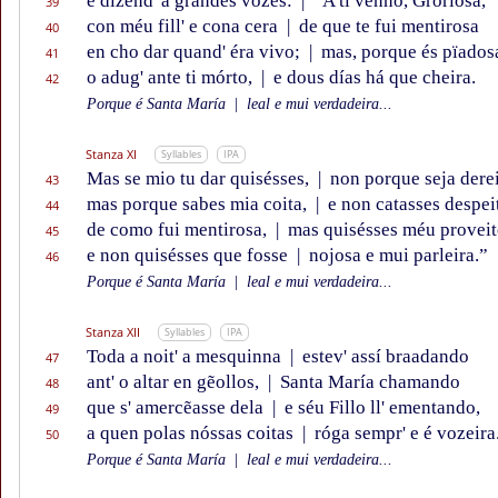
e dizend' a grandes vózes:
|
“A ti venno, Grorïosa,
39
con méu fill' e cona cera
|
de que te fui mentirosa
40
en cho dar quand' éra vivo;
|
mas, porque és pïados
41
o adug' ante ti mórto,
|
e dous días há que cheira.
42
Porque é Santa María
|
leal e mui verdadeira...
Stanza XI
Syllables
IPA
Mas se mio tu dar quisésses,
|
non porque seja derei
43
mas porque sabes mia coita,
|
e non catasses despei
44
de como fui mentirosa,
|
mas quisésses méu provei
45
e non quisésses que fosse
|
nojosa e mui parleira.”
46
Porque é Santa María
|
leal e mui verdadeira...
Stanza XII
Syllables
IPA
Toda a noit' a mesquinna
|
estev' assí braadando
47
ant' o altar en gẽollos,
|
Santa María chamando
48
que s' amercẽasse dela
|
e séu Fillo ll' ementando,
49
a quen polas nóssas coitas
|
róga sempr' e é vozeira
50
Porque é Santa María
|
leal e mui verdadeira...