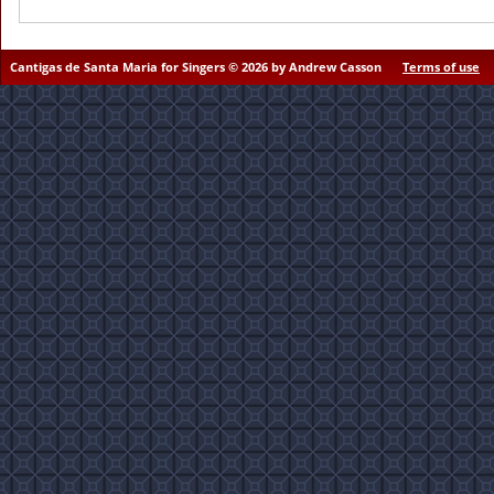
Cantigas de Santa Maria for Singers © 2026 by Andrew Casson
Terms of use