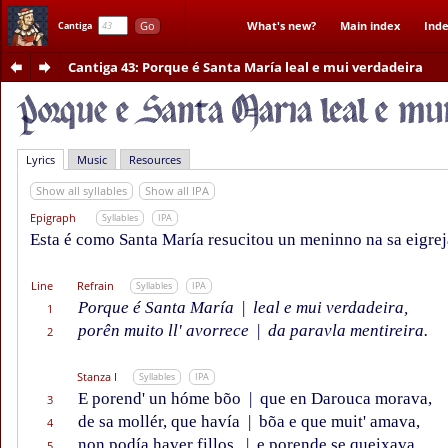
Go
What's new?
Main index
Inde
Cantiga
Cantiga 43
: Porque é Santa María leal e mui verdadeira
Lyrics
Music
Resources
Show all syllables
Show all IPA
Epigraph
Syllables
IPA
Esta é como Santa María resucitou un meninno na sa eigrej
Line
Refrain
Syllables
IPA
Porque é Santa María
|
leal e mui verdadeira,
1
porên muito ll' avorrece
|
da paravla mentireira.
2
Stanza I
Syllables
IPA
E porend' un hóme bõo
|
que en Darouca morava,
3
de sa mollér, que havía
|
bõa e que muit' amava,
4
non podía haver fillos,
|
e porende se queixava
5