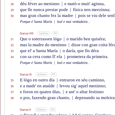
déu féver ao meninno
|
e mató-o muit' aginna,
28
que lle nunca prestar pode
|
física nen meezinna;
29
mas gran chanto fez la madre
|
pois se viu dele senl
30
Porque é Santa María
|
leal e mui verdadeira...
Stanza VIII
Syllables
IPA
Que o soterrassen lógo
|
o marido ben quiséra;
31
mas la madre do meninno
|
disse con gran coita fér
32
que el' a Santa María
|
o daría, que llo déra
33
con sa cera como ll' ela
|
prometera da primeira.
34
Porque é Santa María
|
leal e mui verdadeira...
Stanza IX
Syllables
IPA
E lógo en outro día
|
entraron en séu caminno,
35
e a madr' en ataúde
|
levou sig' aquel meninno;
36
e foron en quatro días,
|
e ant' o altar festinno
37
o pos, fazendo gran chanto,
|
depenando sa moleira
38
Stanza X
Syllables
IPA