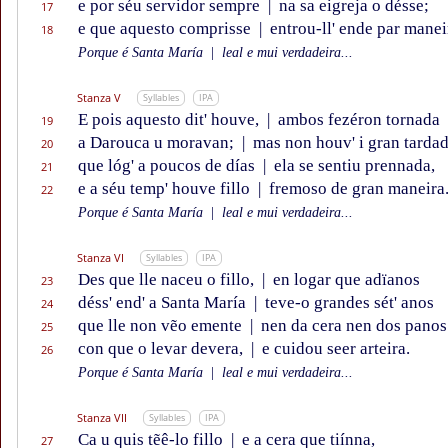
e por séu servidor sempre
|
na sa eigreja o désse;
17
e que aquesto comprisse
|
entrou-ll' ende par manei
18
Porque é Santa María
|
leal e mui verdadeira...
Stanza V
Syllables
IPA
E pois aquesto dit' houve,
|
ambos fezéron tornada
19
a Darouca u moravan;
|
mas non houv' i gran tarda
20
que lóg' a poucos de días
|
ela se sentiu prennada,
21
e a séu temp' houve fillo
|
fremoso de gran maneira
22
Porque é Santa María
|
leal e mui verdadeira...
Stanza VI
Syllables
IPA
Des que lle naceu o fillo,
|
en logar que adïanos
23
déss' end' a Santa María
|
teve-o grandes sét' anos
24
que lle non vẽo emente
|
nen da cera nen dos panos
25
con que o levar devera,
|
e cuidou seer arteira.
26
Porque é Santa María
|
leal e mui verdadeira...
Stanza VII
Syllables
IPA
Ca u quis tẽê-lo fillo
|
e a cera que tiínna,
27