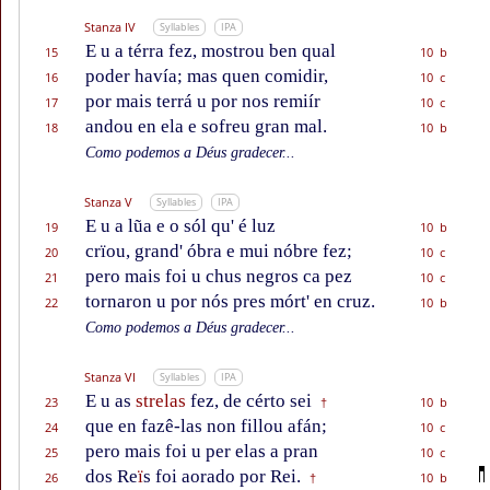
Stanza IV
Syllables
IPA
E u a térra fez, mostrou ben qual
15
10 b
poder havía; mas quen comidir,
16
10 c
por mais terrá u por nos remiír
17
10 c
andou en ela e sofreu gran mal.
18
10 b
Como podemos a Déus gradecer...
Stanza V
Syllables
IPA
E u a lũa e o sól qu' é luz
19
10 b
crïou, grand' óbra e mui nóbre fez;
20
10 c
pero mais foi u chus negros ca pez
21
10 c
tornaron u por nós pres mórt' en cruz.
22
10 b
Como podemos a Déus gradecer...
Stanza VI
Syllables
IPA
E u as
strelas
fez, de cérto sei
23
10 b
†
que en fazê-las non fillou afán;
24
10 c
pero mais foi u per elas a pran
25
10 c
dos Re
ï
s foi aorado por Rei.
26
10 b
†