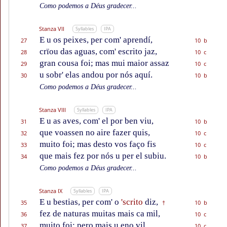
Como podemos a Déus gradecer...
Stanza VII
Syllables
IPA
E u os peixes, per com' aprendí,
27
10 b
crïou das aguas, com' escrito jaz,
28
10 c
gran cousa foi; mas mui maior assaz
29
10 c
u sobr' elas andou por nós aquí.
30
10 b
Como podemos a Déus gradecer...
Stanza VIII
Syllables
IPA
E u as aves, com' el por ben viu,
31
10 b
que voassen no aire fazer quis,
32
10 c
muito foi; mas desto vos faço fis
33
10 c
que mais fez por nós u per el subiu.
34
10 b
Como podemos a Déus gradecer...
Stanza IX
Syllables
IPA
E u bestias, per com' o
'scrito
diz,
35
10 b
†
fez de naturas muitas mais ca mil,
36
10 c
muito foi; pero mais u eno vil
37
10 c