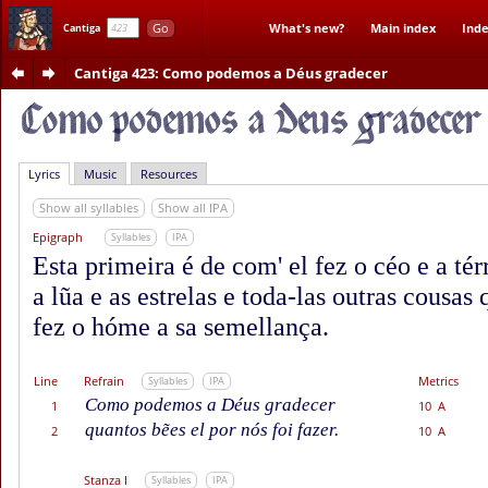
Go
What's new?
Main index
Inde
Cantiga
Cantiga 423
: Como podemos a Déus gradecer
Lyrics
Music
Resources
Show all syllables
Show all IPA
Epigraph
Syllables
IPA
Esta primeira é de com' el fez o céo e a tér
a lũa e as estrelas e toda-las outras cousas
fez o hóme a sa semellança.
Line
Refrain
Metrics
Syllables
IPA
Como podemos a Déus gradecer
1
10 A
quantos bẽes el por nós foi fazer.
2
10 A
Stanza I
Syllables
IPA