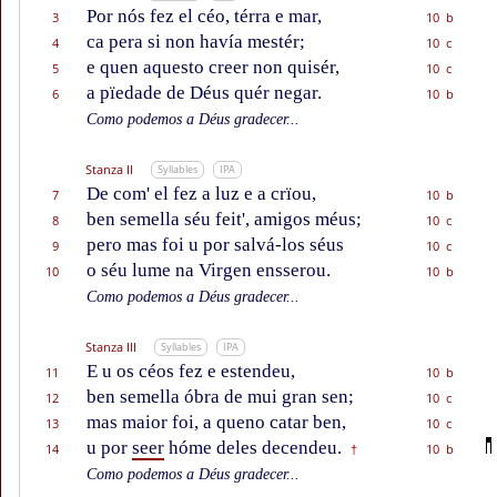
Por nós fez el céo, térra e mar,
3
10 b
ca pera si non havía mestér;
4
10 c
e quen aquesto creer non quisér,
5
10 c
a pïedade de Déus quér negar.
6
10 b
Como podemos a Déus gradecer...
Stanza II
Syllables
IPA
De com' el fez a luz e a crïou,
7
10 b
ben semella séu feit', amigos méus;
8
10 c
pero mas foi u por salvá-los séus
9
10 c
o séu lume na Virgen ensserou.
10
10 b
Como podemos a Déus gradecer...
Stanza III
Syllables
IPA
E u os céos fez e estendeu,
11
10 b
ben semella óbra de mui gran sen;
12
10 c
mas maior foi, a queno catar ben,
13
10 c
u por
seer
hóme deles decendeu.
14
10 b
†
Como podemos a Déus gradecer...