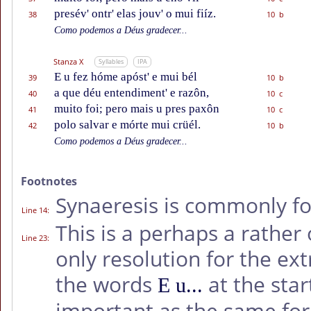
presév' ontr' elas jouv' o mui fiíz.
38
10 b
Como podemos a Déus gradecer...
Stanza X
Syllables
IPA
E u fez hóme apóst' e mui bél
39
10 b
a que déu entendiment' e razôn,
40
10 c
muito foi; pero mais u pres paxôn
41
10 c
polo salvar e mórte mui crüél.
42
10 b
Como podemos a Déus gradecer...
Footnotes
Synaeresis is commonly f
Line 14
:
This is a perhaps a rather o
Line 23
:
only resolution for the extr
the words
at the start
E u...
important as the same form