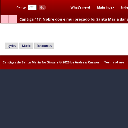
Go
What's new?
Main index
Inde
Cantiga
Cantiga 417
: Nóbre don e mui preçado foi Santa María dar 
Nóbre don e mui preçado foi Santa María dar a Déus
Lyrics
Music
Resources
Cantigas de Santa Maria for Singers © 2026 by Andrew Casson
Terms of use