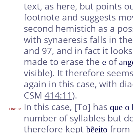
text, as here, but points o
footnote and suggests mov
second hemistich as a pos
with synaeresis falls in th
and 97, and in fact it look
made to erase the
of
e
ang
visible). It therefore see
again in this case, with di
CSM
414:11
).
In this case,
[To]
has
que o 
Line 97
:
number of syllables but do
therefore kept
from
bẽeito