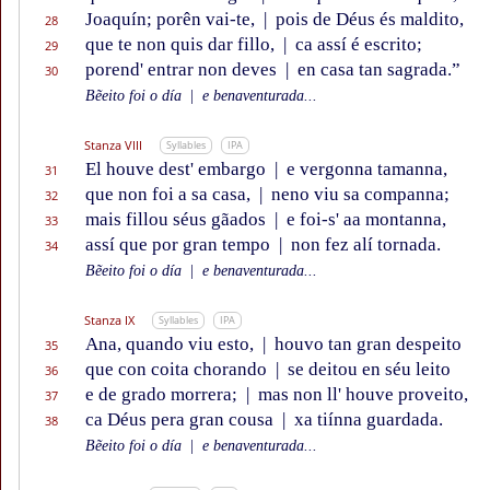
Joaquín; porên vai-te,
|
pois de Déus és maldito,
28
que te non quis dar fillo,
|
ca assí é escrito;
29
porend' entrar non deves
|
en casa tan sagrada.”
30
Bẽeito foi o día
|
e benaventurada...
Stanza VIII
Syllables
IPA
El houve dest' embargo
|
e vergonna tamanna,
31
que non foi a sa casa,
|
neno viu sa companna;
32
mais fillou séus gãados
|
e foi-s' aa montanna,
33
assí que por gran tempo
|
non fez alí tornada.
34
Bẽeito foi o día
|
e benaventurada...
Stanza IX
Syllables
IPA
Ana, quando viu esto,
|
houvo tan gran despeito
35
que con coita chorando
|
se deitou en séu leito
36
e de grado morrera;
|
mas non ll' houve proveito,
37
ca Déus pera gran cousa
|
xa tiínna guardada.
38
Bẽeito foi o día
|
e benaventurada...