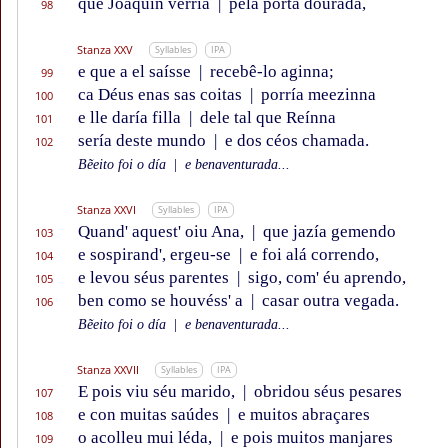
que Joaquín verría
|
pela pórta dourada,
98
Stanza XXV
Syllables
IPA
e que a el saísse
|
recebê-lo aginna;
99
ca Déus enas sas coitas
|
porría meezinna
100
e lle daría filla
|
dele tal que Reínna
101
sería deste mundo
|
e dos céos chamada.
102
Bẽeito foi o día
|
e benaventurada...
Stanza XXVI
Syllables
IPA
Quand' aquest' oiu Ana,
|
que jazía gemendo
103
e sospirand', ergeu-se
|
e foi alá correndo,
104
e levou séus parentes
|
sigo, com' éu aprendo,
105
ben como se houvéss' a
|
casar outra vegada.
106
Bẽeito foi o día
|
e benaventurada...
Stanza XXVII
Syllables
IPA
E pois viu séu marido,
|
obridou séus pesares
107
e con muitas saúdes
|
e muitos abraçares
108
o acolleu mui léda,
|
e pois muitos manjares
109