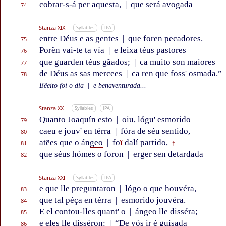
cobrar-s-á per aquesta,
|
que será avogada
74
Stanza XIX
Syllables
IPA
entre Déus e as gentes
|
que foren pecadores.
75
Porên vai-te ta vía
|
e leixa téus pastores
76
que guarden téus gãados;
|
ca muito son maiores
77
de Déus as sas mercees
|
ca ren que foss' osmada.”
78
Bẽeito foi o día
|
e benaventurada...
Stanza XX
Syllables
IPA
Quanto Joaquín esto
|
oiu, lógu' esmorido
79
caeu e jouv' en térra
|
fóra de séu sentido,
80
atẽes que o án
geo
|
fo
ï
dalí partido,
81
†
que séus hómes o foron
|
erger sen detardada
82
Stanza XXI
Syllables
IPA
e que lle preguntaron
|
lógo o que houvéra,
83
que tal péça en térra
|
esmorido jouvéra.
84
E el contou-lles quant' o
|
ángeo lle disséra;
85
e eles lle disséron:
|
“De vós ir é guisada
86