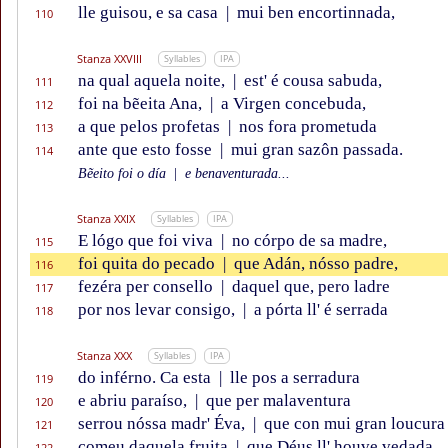
lle guisou, e sa casa
|
mui ben encortinnada,
110
Stanza XXVIII
Syllables
IPA
na qual aquela noite,
|
est' é cousa sabuda,
111
foi na bẽeita Ana,
|
a Virgen concebuda,
112
a que pelos profetas
|
nos fora prometuda
113
ante que esto fosse
|
mui gran sazôn passada.
114
Bẽeito foi o día
|
e benaventurada...
Stanza XXIX
Syllables
IPA
E lógo que foi viva
|
no córpo de sa madre,
115
foi quita do pecado
|
que Adán, nósso padre,
116
fezéra per consello
|
daquel que, pero ladre
117
por nos levar consigo,
|
a pórta ll' é serrada
118
Stanza XXX
Syllables
IPA
do inférno. Ca esta
|
lle pos a serradura
119
e abriu paraíso,
|
que per malaventura
120
serrou nóssa madr' Éva,
|
que con mui gran loucura
121
comeu daquela fruita
|
que Déus ll' houve vedada.
122