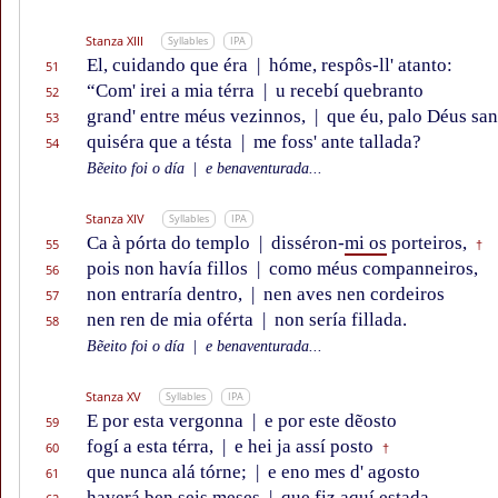
Stanza XIII
Syllables
IPA
El, cuidando que éra
|
hóme, respôs-ll' atanto:
51
“Com' irei a mia térra
|
u recebí quebranto
52
grand' entre méus vezinnos,
|
que éu, palo Déus san
53
quiséra que a tésta
|
me foss' ante tallada?
54
Bẽeito foi o día
|
e benaventurada...
Stanza XIV
Syllables
IPA
Ca à pórta do templo
|
disséron-
mi os
porteiros,
55
†
pois non havía fillos
|
como méus companneiros,
56
non entraría dentro,
|
nen aves nen cordeiros
57
nen ren de mia oférta
|
non sería fillada.
58
Bẽeito foi o día
|
e benaventurada...
Stanza XV
Syllables
IPA
E por esta vergonna
|
e por este dẽosto
59
fogí a esta térra,
|
e hei ja assí posto
60
†
que nunca alá tórne;
|
e eno mes d' agosto
61
haverá ben seis meses
|
que fiz aquí estada