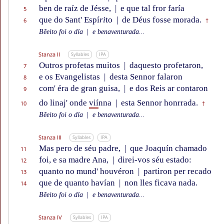
ben de raíz de Jésse,
|
e que tal fror faría
5
que do Sant' Espí
ri
to
|
de Déus fosse morada.
6
†
Bẽeito foi o día
|
e benaventurada...
Stanza II
Syllables
IPA
Outros profetas muitos
|
daquesto profetaron,
7
e os Evangelistas
|
desta Sennor falaron
8
com' éra de gran guisa,
|
e dos Reis ar contaron
9
do linaj' onde
vií
nna
|
esta Sennor honrrada.
10
†
Bẽeito foi o día
|
e benaventurada...
Stanza III
Syllables
IPA
Mas pero de séu padre,
|
que Joaquín chamado
11
foi, e sa madre Ana,
|
direi-vos séu estado:
12
quanto no mund' houvéron
|
partiron per recado
13
que de quanto havían
|
non lles ficava nada.
14
Bẽeito foi o día
|
e benaventurada...
Stanza IV
Syllables
IPA