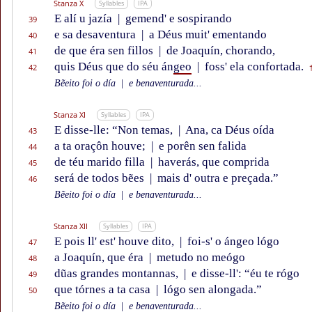
Stanza X
Syllables
IPA
E alí u jazía
|
gemend' e sospirando
39
e sa desaventura
|
a Déus muit' ementando
40
de que éra sen fillos
|
de Joaquín, chorando,
41
quis Déus que do séu án
geo
|
foss' ela confortada.
42
Bẽeito foi o día
|
e benaventurada...
Stanza XI
Syllables
IPA
E disse-lle: “Non temas,
|
Ana, ca Déus oída
43
a ta oraçôn houve;
|
e porên sen falida
44
de téu marido filla
|
haverás, que comprida
45
será de todos bẽes
|
mais d' outra e preçada.”
46
Bẽeito foi o día
|
e benaventurada...
Stanza XII
Syllables
IPA
E pois ll' est' houve dito,
|
foi-s' o ángeo lógo
47
a Joaquín, que éra
|
metudo no meógo
48
dũas grandes montannas,
|
e disse-ll': “éu te rógo
49
que tórnes a ta casa
|
lógo sen alongada.”
50
Bẽeito foi o día
|
e benaventurada...