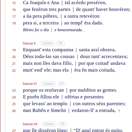
Ca Joaquín e Ana
|
tal acórdo preséron,
15
que fezéron tres partes
|
de quant' haver houvéron;
16
a ũa pera póbres,
|
a outra retevéron
17
pera si, a terceira
|
ao templ' éra dada.
18
Bẽeito foi o día
|
e benaventurada...
Stanza V
Syllables
IPA
Enquant' esta companna
|
santa assí obrava,
19
Déus toda-las sas cousas
|
dous tant' acrecentava;
20
mais non lles dava fillo,
|
por que coitad' andava
21
muit' end' ele; mas ela
|
éra ên mais coitada,
22
Stanza VI
Syllables
IPA
porque os rezõavan
|
por malditos as gentes.
23
E porên fillou ele
|
ofértas e presentes
24
que levass' ao templo
|
con outros séus parentes;
25
mas Rubên e Si
me
ôn
|
vedaron-ll' a entrada,
26
†
Stanza VII
Syllables
IPA
que lle disséron lógo:
|
“D' aquí entrar és quito,
27