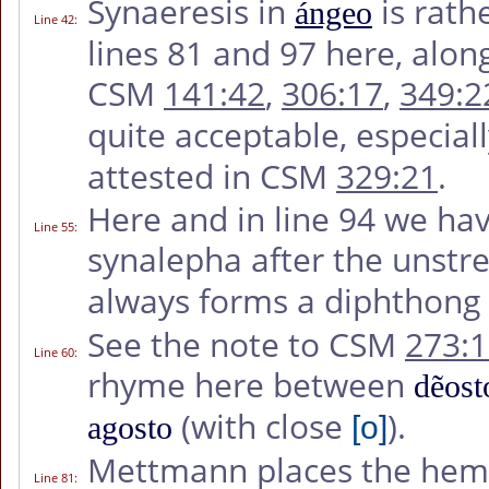
Synaeresis in
is rath
ángeo
Line 42
:
lines 81 and 97 here, along
CSM
141:42
,
306:17
,
349:2
quite acceptable, especial
attested in CSM
329:21
.
Here and in line 94 we ha
Line 55
:
synalepha after the unst
always forms a diphthong 
See the note to CSM
273:
Line 60
:
rhyme here between
dẽost
(with close
).
agosto
[o]
Mettmann places the hemi
Line 81
: