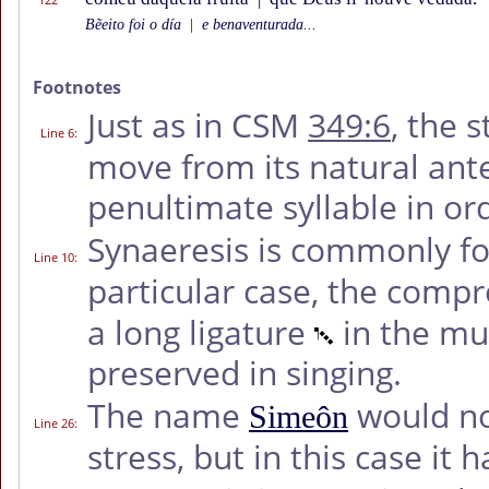
Bẽeito foi o día
|
e benaventurada...
Footnotes
Just as in CSM
349:6
, the 
Line 6
:
move from its natural ant
penultimate syllable in or
Synaeresis is commonly f
Line 10
:
particular case, the compr
a long ligature
in the mus
preserved in singing.
The name
would no
Simeôn
Line 26
:
stress, but in this case it 