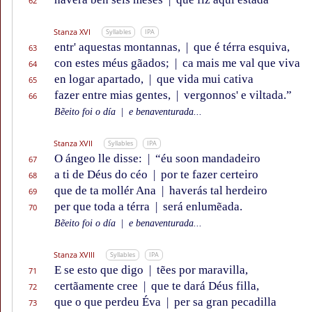
62
Stanza XVI
Syllables
IPA
entr' aquestas montannas,
|
que é térra esquiva,
63
con estes méus gãados;
|
ca mais me val que viva
64
en logar apartado,
|
que vida mui cativa
65
fazer entre mias gentes,
|
vergonnos' e viltada.”
66
Bẽeito foi o día
|
e benaventurada...
Stanza XVII
Syllables
IPA
O ángeo lle disse:
|
“éu soon mandadeiro
67
a ti de Déus do céo
|
por te fazer certeiro
68
que de ta mollér Ana
|
haverás tal herdeiro
69
per que toda a térra
|
será enlumẽada.
70
Bẽeito foi o día
|
e benaventurada...
Stanza XVIII
Syllables
IPA
E se esto que digo
|
tẽes por maravilla,
71
certãamente cree
|
que te dará Déus filla,
72
que o que perdeu Éva
|
per sa gran pecadilla
73