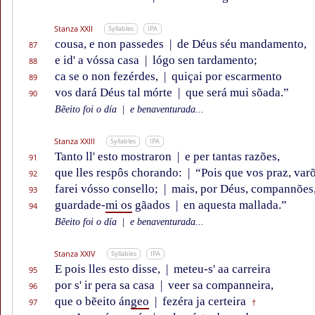
Stanza XXII
Syllables
IPA
cousa, e non passedes
|
de Déus séu mandamento,
87
e id' a vóssa casa
|
lógo sen tardamento;
88
ca se o non fezérdes,
|
quiçai por escarmento
89
vos dará Déus tal mórte
|
que será mui sõada.”
90
Bẽeito foi o día
|
e benaventurada...
Stanza XXIII
Syllables
IPA
Tanto ll' esto mostraron
|
e per tantas razões,
91
que lles respôs chorando:
|
“Pois que vos praz, varõ
92
farei vósso consello;
|
mais, por Déus, compannões
93
guardade-
mi os
gãados
|
en aquesta mallada.”
94
Bẽeito foi o día
|
e benaventurada...
Stanza XXIV
Syllables
IPA
E pois lles esto disse,
|
meteu-s' aa carreira
95
por s' ir pera sa casa
|
veer sa companneira,
96
que o bẽeito án
geo
|
fezéra ja certeira
97
†