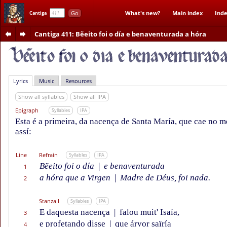
Go
What's new?
Main index
Inde
Cantiga
Cantiga 411
: Bẽeito foi o día e benaventurada a hóra
Lyrics
Music
Resources
Show all syllables
Show all IPA
Epigraph
Syllables
IPA
Esta é a primeira, da nacença de Santa María, que cae no 
assí:
Line
Refrain
Syllables
IPA
Bẽeito foi o día
|
e benaventurada
1
a hóra que a Virgen
|
Madre de Déus, foi nada.
2
Stanza I
Syllables
IPA
E daquesta nacença
|
falou muit' Isaía,
3
e profetando disse
|
que árvor saïría
4