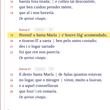
baesta fora tirada;
|
e colleu tal desconórte,
16
que ben cuidou prender mórte,
17
que al i non havería.
18
De spirital cilurgía...
Stanza V
Syllables
IPA
Porend' a Santa María
|
s' houve lóg' acomendado,
19
e tiraron-ll' a saeta
|
ben pelo outro costado;
20
des i o logar sarrado
21
foi que ren non parecía.
22
De spirital cilurgía...
Stanza VI
Syllables
IPA
E desto Santa María
|
de Salas quantos estavan
23
no logar, que o miragre
|
viron, muito a loavan,
24
e a aquel conssellavan
25
que foss' i en romaría.
26
De spirital cilurgía...