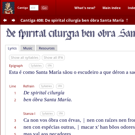
Go
What's new?
Main index
Inde
Cantiga
Cantiga 408
: De spirital cilurgía ben óbra Santa María
†
Lyrics
Music
Resources
Show all syllables
Show all IPA
Epigraph
Syllables
IPA
Esta é como Santa María sãou o escudeiro a que déron a sa
Line
Refrain
Syllables
IPA
De spirital cilurgía
1
ben óbra Santa María.
2
Stanza I
Syllables
IPA
Ca non vos óbra con érvas,
|
nen con raízes nen fro
3
nen con espécïas outras,
|
macar x' han bõos odores
4
mas val aos pecadores
5