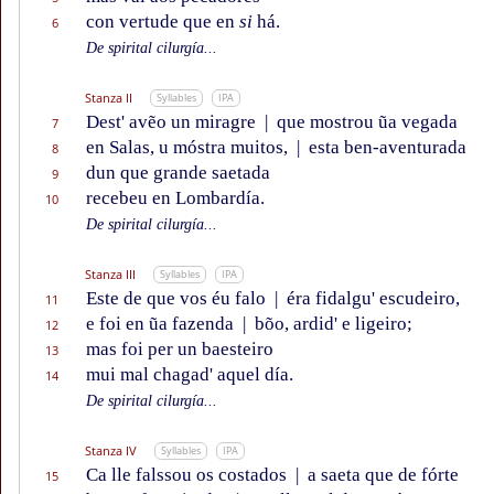
con vertude que en
si
há.
6
De spirital cilurgía...
Stanza II
Syllables
IPA
Dest' avẽo un miragre
|
que mostrou ũa vegada
7
en Salas, u móstra muitos,
|
esta ben-aventurada
8
dun que grande saetada
9
recebeu en Lombardía.
10
De spirital cilurgía...
Stanza III
Syllables
IPA
Este de que vos éu falo
|
éra fidalgu' escudeiro,
11
e foi en ũa fazenda
|
bõo, ardid' e ligeiro;
12
mas foi per un baesteiro
13
mui mal chagad' aquel día.
14
De spirital cilurgía...
Stanza IV
Syllables
IPA
Ca lle falssou os costados
|
a saeta que de fórte
15