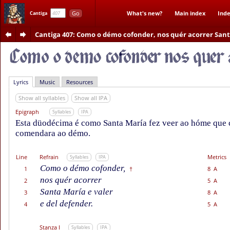
Go
What's new?
Main index
Inde
Cantiga
Cantiga 407
: Como o démo cofonder, nos quér acorrer San
Lyrics
Music
Resources
Show all syllables
Show all IPA
Epigraph
Syllables
IPA
Esta düodécima é como Santa María fez veer ao hóme que 
comendara ao démo.
Line
Refrain
Metrics
Syllables
IPA
Como o démo cofonder,
1
8 A
†
nos quér acorrer
2
5 A
Santa María e valer
3
8 A
e del defender.
4
5 A
Stanza I
Syllables
IPA