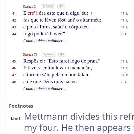
Stanza X
Syllables
IPA
E
cre' i
óra esto que ti digu' éu:
41
11 b
†
fas que te léven tóst' ant' o altar méu;
42
11 b
e pois i fores, saúd' o córpo téu
43
11 b
lógo poderá haver.”
44
7 A
Como o démo cofonder...
Stanza XI
Syllables
IPA
Respôs el: “Esto farei lógo de pran.”
45
11 b
E feze-s' entôn levar i manamán,
46
11 b
e tornou são, pela do bon talán,
47
11 b
a de que Déus quis nacer.
48
7 A
Como o démo cofonder...
Footnotes
Mettmann divides this refr
Line 1
:
my four. He then appears 