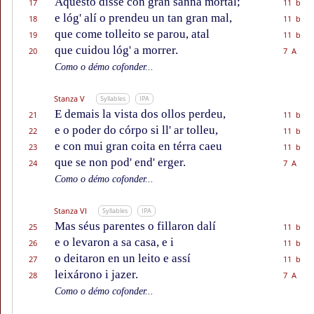
Aquesto disse con gran sanna mortal;
17
11 b
e lóg' alí o prendeu un tan gran mal,
18
11 b
que come tolleito se parou, atal
19
11 b
que cuidou lóg' a morrer.
20
7 A
Como o démo cofonder...
Stanza V
Syllables
IPA
E demais la vista dos ollos perdeu,
21
11 b
e o poder do córpo si ll' ar tolleu,
22
11 b
e con mui gran coita en térra caeu
23
11 b
que se non pod' end' erger.
24
7 A
Como o démo cofonder...
Stanza VI
Syllables
IPA
Mas séus parentes o fillaron dalí
25
11 b
e o levaron a sa casa, e i
26
11 b
o deitaron en un leito e assí
27
11 b
leixárono i jazer.
28
7 A
Como o démo cofonder...