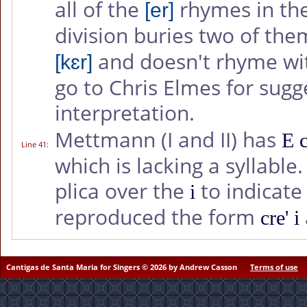
all of the
rhymes in the
[er]
division buries two of the
and doesn't rhyme wi
[kɛr]
go to Chris Elmes for sugge
interpretation.
Mettmann (I and II) has
E c
Line 41
:
which is lacking a syllabl
plica over the
to indicate 
i
reproduced the form
cre' i
Cantigas de Santa Maria for Singers © 2026 by Andrew Casson
Terms of use