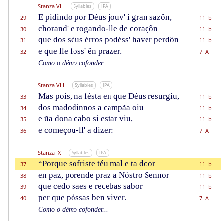
Stanza VII
Syllables
IPA
E pidindo por Déus jouv' i gran sazôn,
29
11 b
chorand' e rogando-lle de coraçôn
30
11 b
que dos séus érros podéss' haver perdôn
31
11 b
e que lle foss' ên prazer.
32
7 A
Como o démo cofonder...
Stanza VIII
Syllables
IPA
Mas pois, na fésta en que Déus resurgiu,
33
11 b
dos madodinnos a campãa oiu
34
11 b
e ũa dona cabo si estar viu,
35
11 b
e começou-ll' a dizer:
36
7 A
Stanza IX
Syllables
IPA
“Porque sofriste téu mal e ta door
37
11 b
en paz, porende praz a Nóstro Sennor
38
11 b
que cedo sães e recebas sabor
39
11 b
per que póssas ben viver.
40
7 A
Como o démo cofonder...