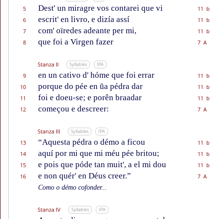
Dest' un miragre vos contarei que vi
5
11 b
escrit' en livro, e dizía assí
6
11 b
com' oïredes adeante per mi,
7
11 b
que foi a Virgen fazer
8
7 A
Stanza II
Syllables
IPA
en un cativo d' hóme que foi errar
9
11 b
porque do pée en ũa pédra dar
10
11 b
foi e doeu-se; e porên braadar
11
11 b
começou e descreer:
12
7 A
Stanza III
Syllables
IPA
“Aquesta pédra o démo a ficou
13
11 b
aquí por mi que mi méu pée britou;
14
11 b
e pois que póde tan muit', a el mi dou
15
11 b
e non quér' en Déus creer.”
16
7 A
Como o démo cofonder...
Stanza IV
Syllables
IPA