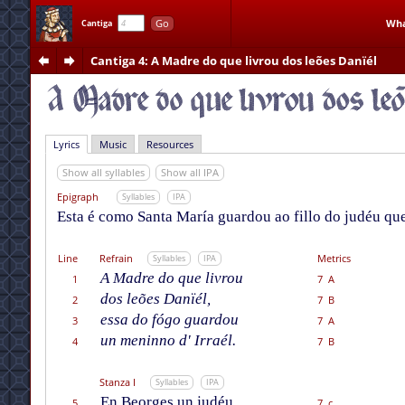
Go
Wha
Cantiga
Cantiga 4
: A Madre do que livrou dos leões Danïél
Lyrics
Music
Resources
Show all syllables
Show all IPA
Epigraph
Syllables
IPA
Esta é como Santa María guardou ao fillo do judéu que
Line
Refrain
Metrics
Syllables
IPA
A Madre do que livrou
1
7 A
dos leões Danïél,
2
7 B
essa do fógo guardou
3
7 A
un meninno d' Irraél.
4
7 B
Stanza I
Syllables
IPA
En Beorges un judéu
5
7 c