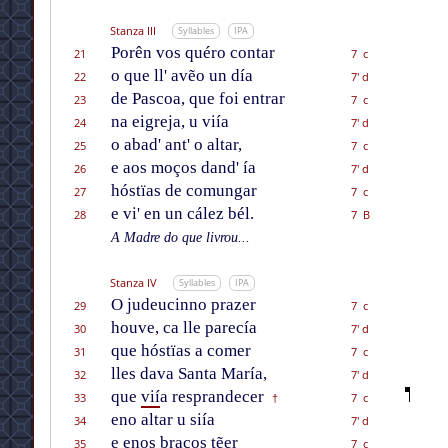
Stanza III
Syllables
IPA
Porên vos quéro contar
21
7 c
o que ll' avẽo un día
22
7' d
de Pascoa, que foi entrar
23
7 c
na eigreja, u viía
24
7' d
o abad' ant' o altar,
25
7 c
e aos moços dand' ía
26
7' d
hóstïas de comungar
27
7 c
e vi' en un cález bél.
28
7 B
A Madre do que livrou...
Stanza IV
Syllables
IPA
O judeucinno prazer
29
7 c
houve, ca lle parecía
30
7' d
que hóstïas a comer
31
7 c
lles dava Santa María,
32
7' d
que
vií
a resprandecer
33
7 c
†
eno altar u siía
34
7' d
e enos braços tẽer
35
7 c