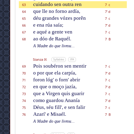
cuidando sen outra ren
63
7 c
que lle no forno ardía,
64
7' d
déu grandes vózes porên
65
7 c
e ena rúa saía;
66
7' d
e aqué a gente ven
67
7 c
ao dóo de Raquél.
68
7 B
A Madre do que livrou...
Stanza IX
Syllables
IPA
Pois soubéron sen mentir
69
7 c
o por que ela carpía,
70
7' d
foron lóg' o forn' abrir
71
7 c
en que o moço jazía,
72
7' d
que a Virgen quis guarir
73
7 c
como guardou Ananía
74
7' d
Déus, séu fill', e sen falir
75
7 c
Azarí' e Misaél.
76
7 B
A Madre do que livrou...