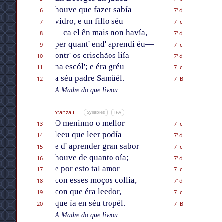
houve que fazer sabía
6
7' d
vidro, e un fillo séu
7
7 c
—ca el ên mais non havía,
8
7' d
per quant' end' aprendí éu—
9
7 c
ontr' os crischãos liía
10
7' d
na escól'; e éra gréu
11
7 c
a séu padre Samüél.
12
7 B
A Madre do que livrou...
Stanza II
Syllables
IPA
O meninno o mellor
13
7 c
leeu que leer podía
14
7' d
e d' aprender gran sabor
15
7 c
houve de quanto oía;
16
7' d
e por esto tal amor
17
7 c
con esses moços collía,
18
7' d
con que éra leedor,
19
7 c
que ía en séu tropél.
20
7 B
A Madre do que livrou...