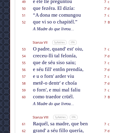
e ele lle preguntou
49
7 c
que fezéra. El dizía:
50
7' d
“A dona me comungou
51
7 c
que vi so o chapitél.”
52
7 B
A Madre do que livrou...
Stanza VII
Syllables
IPA
O padre, quand' est' oiu,
53
7 c
creceu-lli tal felonía,
54
7' d
que de séu siso saiu;
55
7 c
e séu fill' entôn prendía,
56
7' d
e u o forn' arder viu
57
7 c
metê-o dentr' e choía
58
7' d
o forn', e mui mal faliu
59
7 c
como traedor crüél.
60
7 B
A Madre do que livrou...
Stanza VIII
Syllables
IPA
Raquél, sa madre, que ben
61
7 c
grand' a séu fillo quería,
62
7' d