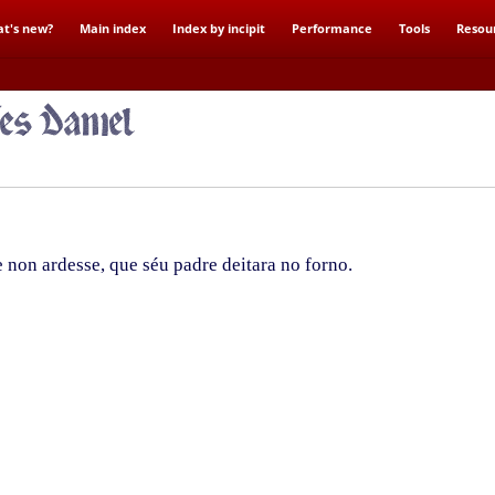
t's new?
Main index
Index by incipit
Performance
Tools
Resou
 non ardesse, que séu padre deitara no forno.