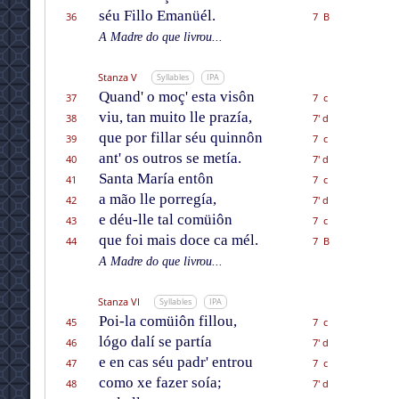
séu Fillo Emanüél.
36
7 B
A Madre do que livrou...
Stanza V
Syllables
IPA
Quand' o moç' esta visôn
37
7 c
viu, tan muito lle prazía,
38
7' d
que por fillar séu quinnôn
39
7 c
ant' os outros se metía.
40
7' d
Santa María entôn
41
7 c
a mão lle porregía,
42
7' d
e déu-lle tal comüiôn
43
7 c
que foi mais doce ca mél.
44
7 B
A Madre do que livrou...
Stanza VI
Syllables
IPA
Poi-la comüiôn fillou,
45
7 c
lógo dalí se partía
46
7' d
e en cas séu padr' entrou
47
7 c
como xe fazer soía;
48
7' d