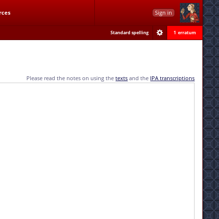
rces
Sign in
Standard spelling
1 erratum
Please read the notes on using the
texts
and the
IPA transcriptions