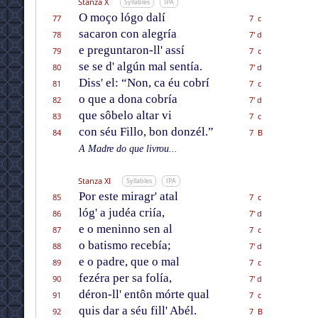
Stanza X
Syllables
IPA
O moço lógo dalí
77
7 c
sacaron con alegría
78
7' d
e preguntaron-ll' assí
79
7 c
se se d' algún mal sentía.
80
7' d
Diss' el: “Non, ca éu cobrí
81
7 c
o que a dona cobría
82
7' d
que sôbelo altar vi
83
7 c
con séu Fillo, bon donzél.”
84
7 B
A Madre do que livrou...
Stanza XI
Syllables
IPA
Por este miragr' atal
85
7 c
lóg' a judéa criía,
86
7' d
e o meninno sen al
87
7 c
o batismo recebía;
88
7' d
e o padre, que o mal
89
7 c
fezéra per sa folía,
90
7' d
déron-ll' entôn mórte qual
91
7 c
quis dar a séu fill' Abél.
92
7 B