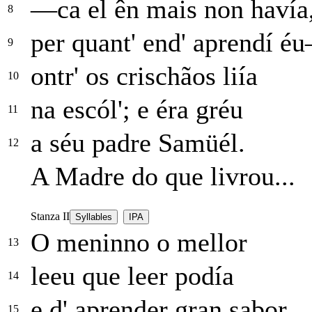
—ca el ên mais non havía
8
per quant' end' aprendí é
9
ontr' os crischãos liía
10
na escól'; e éra gréu
11
a séu padre Samüél.
12
A Madre do que livrou...
Stanza II
Syllables
IPA
O meninno o mellor
13
leeu que leer podía
14
e d' aprender gran sabor
15