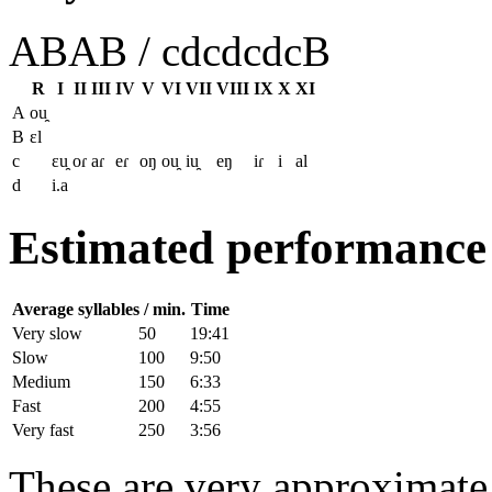
ABAB / cdcdcdcB
R
I
II
III
IV
V
VI
VII
VIII
IX
X
XI
A
ou̯
B
ɛl
c
ɛu̯
oɾ
aɾ
eɾ
oŋ
ou̯
iu̯
eŋ
iɾ
i
al
d
i.a
Estimated performance
Average syllables / min.
Time
Very slow
50
19:41
Slow
100
9:50
Medium
150
6:33
Fast
200
4:55
Very fast
250
3:56
These are very approximate t