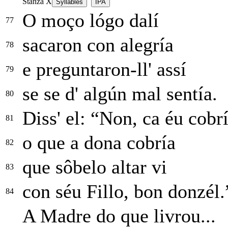
Stanza X
Syllables
IPA
O moço lógo dalí
77
sacaron con alegría
78
e preguntaron-ll' assí
79
se se d' algún mal sentía.
80
Diss' el: “Non, ca éu cobr
81
o que a dona cobría
82
que sôbelo altar vi
83
con séu Fillo, bon donzél.
84
A Madre do que livrou...