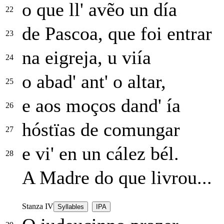
o que ll' avẽo un día
22
de Pascoa, que foi entrar
23
na eigreja, u viía
24
o abad' ant' o altar,
25
e aos moços dand' ía
26
hóstïas de comungar
27
e vi' en un cález bél.
28
A Madre do que livrou...
Stanza IV
Syllables
IPA