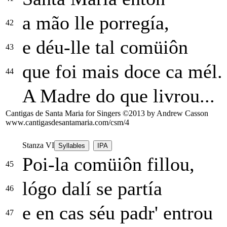
a mão lle porregía,
42
e déu-lle tal comüiôn
43
que foi mais doce ca mél.
44
A Madre do que livrou...
Cantigas de Santa Maria for Singers ©2013 by Andrew Casson
www.cantigasdesantamaria.com/csm/4
Stanza VI
Syllables
IPA
Poi-la comüiôn fillou,
45
lógo dalí se partía
46
e en cas séu padr' entrou
47