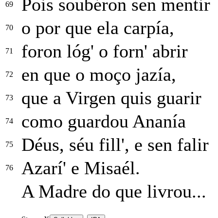
Pois soubéron sen mentir
69
o por que ela carpía,
70
foron lóg' o forn' abrir
71
en que o moço jazía,
72
que a Virgen quis guarir
73
como guardou Ananía
74
Déus, séu fill', e sen falir
75
Azarí' e Misaél.
76
A Madre do que livrou...