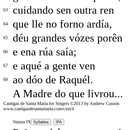
cuidando sen outra ren
63
que lle no forno ardía,
64
déu grandes vózes porên
65
e ena rúa saía;
66
e aqué a gente ven
67
ao dóo de Raquél.
68
A Madre do que livrou...
Cantigas de Santa Maria for Singers ©2013 by Andrew Casson
www.cantigasdesantamaria.com/csm/4
Stanza IX
Syllables
IPA