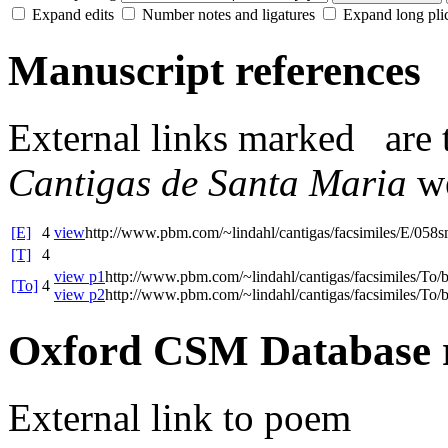
Expand edits
Number notes and ligatures
Expand long pli
Manuscript references
External links
marked
are 
Cantigas de Santa Maria
we
[E]
4
view
http://www.pbm.com/~lindahl/cantigas/facsimiles/E/058s
[T]
4
view p1
http://www.pbm.com/~lindahl/cantigas/facsimiles/To/
[To]
4
view p2
http://www.pbm.com/~lindahl/cantigas/facsimiles/To/
Oxford CSM Database 
External link to poem