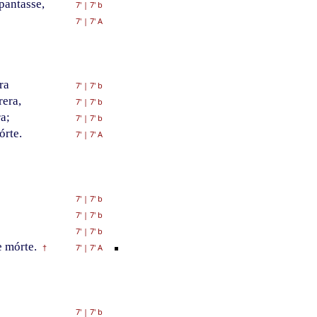
pantasse,
7'
|
7' b
7'
|
7' A
ra
7'
|
7' b
rera,
7'
|
7' b
a;
7'
|
7' b
órte.
7'
|
7' A
7'
|
7' b
7'
|
7' b
7'
|
7' b
 mórte.
7'
|
7' A
†
7'
|
7' b