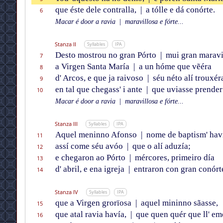
que éste dele contralla,
|
a tólle e dá conórte.
6
Macar é door a ravia
|
maravillosa e fórte...
Stanza II
Syllables
IPA
Desto mostrou no gran Pórto
|
mui gran maravil
7
a Virgen Santa María
|
a un hóme que vẽéra
8
d' Arcos, e que ja raivoso
|
séu néto alí trouxér
9
en tal que chegass' i ante
|
que uviasse prender
10
Macar é door a ravia
|
maravillosa e fórte...
Stanza III
Syllables
IPA
Aquel meninno Afonso
|
nome de baptism' hav
11
assí come séu avóo
|
que o alí aduzía;
12
e chegaron ao Pórto
|
mércores, primeiro día
13
d' abril, e ena igreja
|
entraron con gran conórt
14
Stanza IV
Syllables
IPA
que a Virgen grorïosa
|
aquel mininno sãasse,
15
que atal ravia havía,
|
que quen quér que ll' em
16