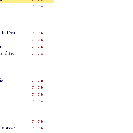
7'
|
7' A
la féra
7'
|
7' b
7'
|
7' b
a
7'
|
7' b
 mórte.
7'
|
7' A
ía,
7'
|
7' b
7'
|
7' b
7'
|
7' b
e,
7'
|
7' A
7'
|
7' b
entasse
7'
|
7' b