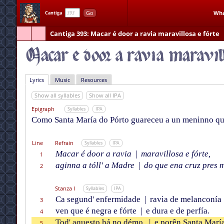
Go
Wha
Cantiga
Cantiga 393
: Macar é door a ravia maravillosa e fórte
Lyrics
Music
Resources
Show all syllables
Show all IPA
Epigraph
Syllables
IPA
Como Santa María do Pórto guareceu a un meninno que
Line
Refrain
Syllables
IPA
Macar é door a ravia
|
maravillosa e fórte,
1
aginna a tóll' a Madre
|
do que ena cruz pres m
2
Stanza I
Syllables
IPA
Ca segund' enfermidade
|
ravia de melanconía
3
ven que é negra e fórte
|
e dura e de perfía.
4
Tod' aquesto há no démo,
|
e porên Santa María
5