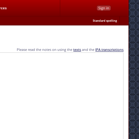
rces
Sign in
Standard spelling
Please read the notes on using the
texts
and the
IPA transcriptions