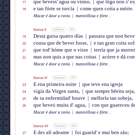
que bevess' agua ou vinno,
|
que lógo non s' es
17
e tan fórte se torcía
|
come quen coita a mórte.
18
Macar é door a ravia
|
maravillosa e fórte...
Stanza V
Syllables
IPA
Desta guisa quatro días
|
passara que non beve
19
cousa que de bever fosse,
|
e tan gran coita sof
20
que tod' hóme que o visse
|
terría que ja morrer
21
mas non quis a que nas coitas
|
acórre e dá con
22
Macar é door a ravia
|
maravillosa e fórte...
Stanza VI
Syllables
IPA
E ena primeira noite
|
que teve ena igreja
23
vigía da Virgen santa,
|
que sempre bẽeita seja,
24
de sa enfermidad' houve
|
melloría tan sobeja,
25
que beve
ü
muita d' agua,
|
con que guareceu de
26
Macar é door a ravia
|
maravillosa e fórte...
Stanza VII
Syllables
IPA
E des alí adeante
|
foi guarid' e mui ben são;
27