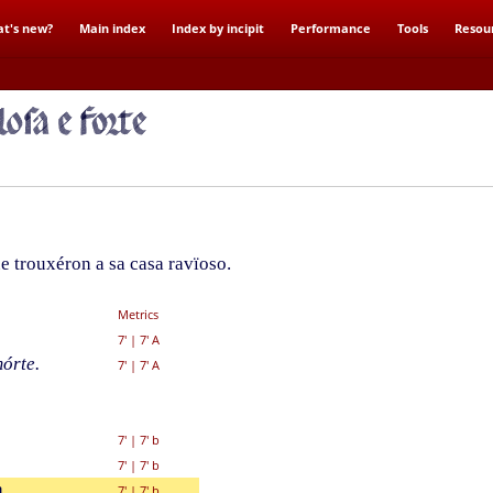
t's new?
Main index
Index by incipit
Performance
Tools
Resou
 trouxéron a sa casa ravïoso.
Metrics
7'
|
7' A
órte.
7'
|
7' A
7'
|
7' b
7'
|
7' b
,
7'
|
7' b