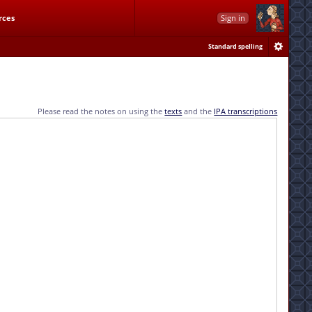
rces
Sign in
Standard spelling
Please read the notes on using the
texts
and the
IPA transcriptions