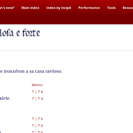
t's new?
Main index
Index by incipit
Performance
Tools
Resou
 trouxéron a sa casa ravïoso.
Metrics
7'
|
7' A
órte.
7'
|
7' A
7'
|
7' b
7'
|
7' b
,
7'
|
7' b