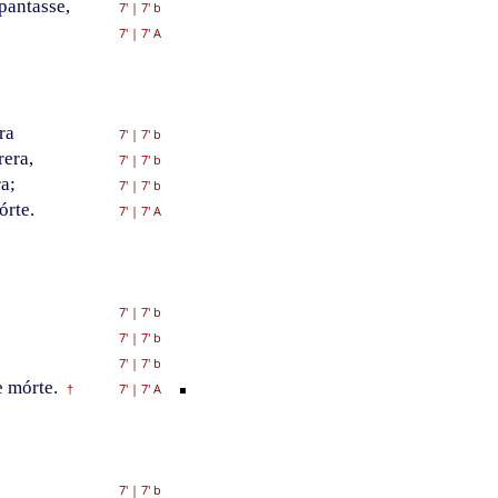
pantasse,
7'
|
7' b
7'
|
7' A
ra
7'
|
7' b
rera,
7'
|
7' b
a;
7'
|
7' b
órte.
7'
|
7' A
7'
|
7' b
7'
|
7' b
7'
|
7' b
 mórte.
7'
|
7' A
†
7'
|
7' b