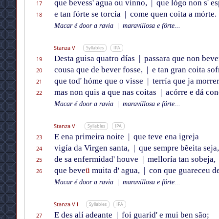
que bevess' agua ou vinno,
|
que lógo non s' es
17
e tan fórte se torcía
|
come quen coita a mórte.
18
Macar é door a ravia
|
maravillosa e fórte...
Stanza V
Syllables
IPA
Desta guisa quatro días
|
passara que non beve
19
cousa que de bever fosse,
|
e tan gran coita sof
20
que tod' hóme que o visse
|
terría que ja morrer
21
mas non quis a que nas coitas
|
acórre e dá con
22
Macar é door a ravia
|
maravillosa e fórte...
Stanza VI
Syllables
IPA
E ena primeira noite
|
que teve ena igreja
23
vigía da Virgen santa,
|
que sempre bẽeita seja,
24
de sa enfermidad' houve
|
melloría tan sobeja,
25
que beve
ü
muita d' agua,
|
con que guareceu de
26
Macar é door a ravia
|
maravillosa e fórte...
Stanza VII
Syllables
IPA
E des alí adeante
|
foi guarid' e mui ben são;
27