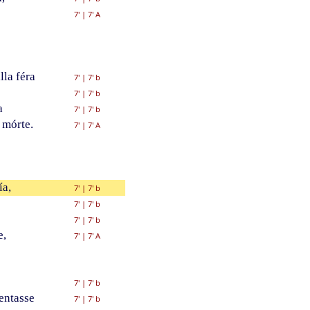
7'
|
7' A
la féra
7'
|
7' b
7'
|
7' b
a
7'
|
7' b
 mórte.
7'
|
7' A
ía,
7'
|
7' b
7'
|
7' b
7'
|
7' b
e,
7'
|
7' A
7'
|
7' b
entasse
7'
|
7' b