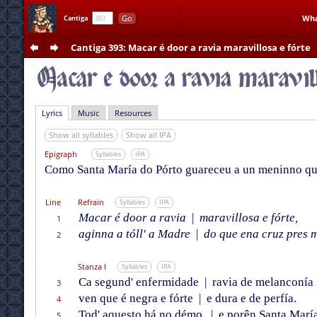
Go
Wha
Cantiga
Cantiga 393
: Macar é door a ravia maravillosa e fórte
Lyrics
Music
Resources
Show all syllables
Show all IPA
Epigraph
Syllables
IPA
Como Santa María do Pórto guareceu a un meninno que
Line
Refrain
Syllables
IPA
Macar é door a ravia
|
maravillosa e fórte,
1
aginna a tóll' a Madre
|
do que ena cruz pres m
2
Stanza I
Syllables
IPA
Ca segund' enfermidade
|
ravia de melanconía
3
ven que é negra e fórte
|
e dura e de perfía.
4
Tod' aquesto há no démo,
|
e porên Santa María
5