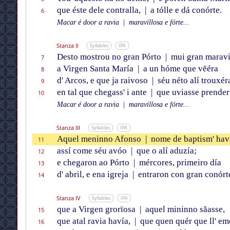
que éste dele contralla,
|
a tólle e dá conórte.
6
Macar é door a ravia
|
maravillosa e fórte...
Stanza II
Syllables
IPA
Desto mostrou no gran Pórto
|
mui gran maravil
7
a Virgen Santa María
|
a un hóme que vẽéra
8
d' Arcos, e que ja raivoso
|
séu néto alí trouxér
9
en tal que chegass' i ante
|
que uviasse prender
10
Macar é door a ravia
|
maravillosa e fórte...
Stanza III
Syllables
IPA
Aquel meninno Afonso
|
nome de baptism' hav
11
assí come séu avóo
|
que o alí aduzía;
12
e chegaron ao Pórto
|
mércores, primeiro día
13
d' abril, e ena igreja
|
entraron con gran conórt
14
Stanza IV
Syllables
IPA
que a Virgen grorïosa
|
aquel mininno sãasse,
15
que atal ravia havía,
|
que quen quér que ll' em
16