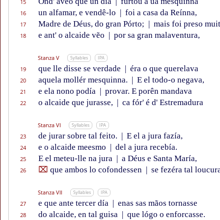
Ond' avẽo que un día
|
furtou a ũa mesquinna
15
un alfamar, e vendê-lo
|
foi a casa da Reínna,
16
Madre de Déus, do gran Pórto;
|
mais foi preso muit
17
e ant' o alcaide vẽo
|
por sa gran malaventura,
18
Stanza V
Syllables
IPA
que lle disse se verdade
|
éra o que querelava
19
aquela mollér mesquinna.
|
E el todo-o negava,
20
e ela nono podía
|
provar. E porên mandava
21
o alcaide que jurasse,
|
ca fór' é d' Estremadura
22
Stanza VI
Syllables
IPA
de jurar sobre tal feito.
|
E el a jura fazía,
23
e o alcaide meesmo
|
del a jura recebía.
24
E el meteu-lle na jura
|
a Déus e Santa María,
25
⌧
que ambos lo cofondessen
|
se fezéra tal loucur
26
Stanza VII
Syllables
IPA
e que ante tercer día
|
enas sas mãos tornasse
27
do alcaide, en tal guisa
|
que lógo o enforcasse.
28