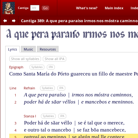
Go
What's new?
Main index
Inde
Cantiga
Cantiga 389
: A que pera paraíso irmos nos móstra caminno
Lyrics
Music
Resources
Show all syllables
Show all IPA
Epigraph
Syllables
IPA
Como Santa María do Pórto guareceu un fillo de maestre P
Line
Refrain
Syllables
IPA
A que pera paraíso
|
irmos nos móstra caminnos,
1
poder há de sãar véllos
|
e mancebos e meninnos.
2
Stanza I
Syllables
IPA
Poder há de sãar véllo
|
se é tal que o merece,
3
e outro tal o mancebo
|
se faz bõa mancebece,
4
outrosí ao meninno
|
se algún mal lle contece,
5