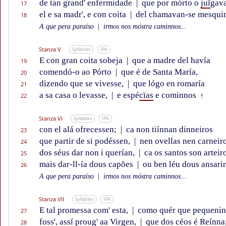
de tan grand' enfermidade
|
que por mórto o
juï
gav
17
el e sa madr', e con coita
|
del chamavan-se mesqui
18
A que pera paraíso
|
irmos nos móstra caminnos...
Stanza V
Syllables
IPA
E con gran coita sobeja
|
que a madre del havía
19
comendó-o ao Pórto
|
que é de Santa María,
20
dizendo que se vivesse,
|
que lógo en romaría
21
a sa casa o levasse,
|
e espé
cïas
e cominnos
22
†
Stanza VI
Syllables
IPA
con el alá ofrecessen;
|
ca non tiínnan dinneiros
23
que partir de si podéssen,
|
nen ovellas nen carneir
24
dos séus dar non i querían,
|
ca os santos son arteir
25
mais dar-ll-ía dous capões
|
ou ben léu dous ansari
26
A que pera paraíso
|
irmos nos móstra caminnos...
Stanza VII
Syllables
IPA
E tal promessa com' esta,
|
como quér que pequeni
27
foss', assí proug' aa Virgen,
|
que dos céos é Reínna
28