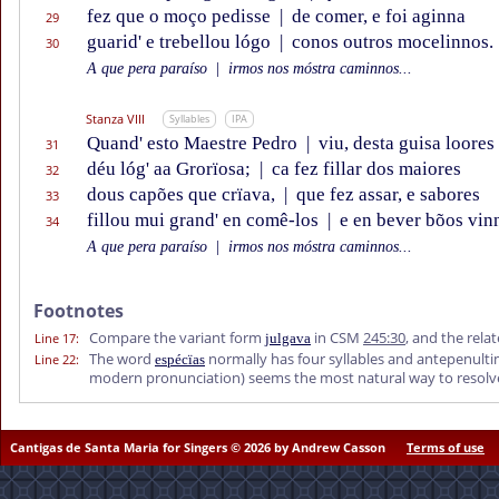
fez que o moço pedisse
|
de comer, e foi aginna
29
guarid' e trebellou lógo
|
conos outros mocelinnos.
30
A que pera paraíso
|
irmos nos móstra caminnos...
Stanza VIII
Syllables
IPA
Quand' esto Maestre Pedro
|
viu, desta guisa loores
31
déu lóg' aa Grorïosa;
|
ca fez fillar dos maiores
32
dous capões que crïava,
|
que fez assar, e sabores
33
fillou mui grand' en comê-los
|
e en bever bõos vin
34
A que pera paraíso
|
irmos nos móstra caminnos...
Footnotes
Compare the variant form
in CSM
245:30
, and the rel
Line 17
:
julgava
The word
normally has four syllables and antepenulti
Line 22
:
espécïas
modern pronunciation) seems the most natural way to resolve
Cantigas de Santa Maria for Singers © 2026 by Andrew Casson
Terms of use