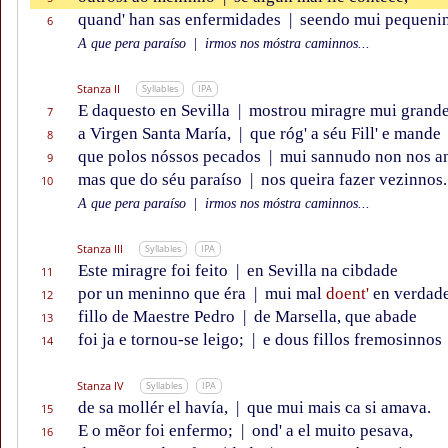
quand' han sas enfermidades
|
seendo mui pequenin
6
A que pera paraíso
|
irmos nos móstra caminnos...
Stanza II
Syllables
IPA
E daquesto en Sevilla
|
mostrou miragre mui grand
7
a Virgen Santa María,
|
que róg' a séu Fill' e mande
8
que polos nóssos pecados
|
mui sannudo non nos a
9
mas que do séu paraíso
|
nos queira fazer vezinnos.
10
A que pera paraíso
|
irmos nos móstra caminnos...
Stanza III
Syllables
IPA
Este miragre foi feito
|
en Sevilla na cibdade
11
por un meninno que éra
|
mui mal
doent'
en verdade
12
fillo de Maestre Pedro
|
de Marsella, que abade
13
foi ja e tornou-se leigo;
|
e dous fillos fremosinnos
14
Stanza IV
Syllables
IPA
de sa mollér el havía,
|
que mui mais ca si amava.
15
E o mẽor foi enfermo;
|
ond' a el muito pesava,
16