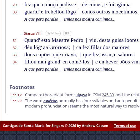
fez que o moço pedisse
|
de comer, e foi aginna
29
guarid' e trebellou lógo
|
conos outros mocelinnos.
30
A que pera paraíso
|
irmos nos móstra caminnos...
Stanza VIII
Syllables
IPA
Quand' esto Maestre Pedro
|
viu, desta guisa loores
31
déu lóg' aa Grorïosa;
|
ca fez fillar dos maiores
32
dous capões que crïava,
|
que fez assar, e sabores
33
fillou mui grand' en comê-los
|
e en bever bõos vin
34
A que pera paraíso
|
irmos nos móstra caminnos...
Footnotes
Compare the variant form
in CSM
245:30
, and the rel
Line 17
:
julgava
The word
normally has four syllables and antepenulti
Line 22
:
espécïas
modern pronunciation) seems the most natural way to resolve
Cantigas de Santa Maria for Singers © 2026 by Andrew Casson
Terms of use