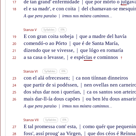
de tan grand' enfermidade
|
que por mórto o
juï
gav
17
el e sa madr', e con coita
|
del chamavan-se mesqui
18
A que pera paraíso
|
irmos nos móstra caminnos...
Stanza V
Syllables
IPA
E con gran coita sobeja
|
que a madre del havía
19
comendó-o ao Pórto
|
que é de Santa María,
20
dizendo que se vivesse,
|
que lógo en romaría
21
a sa casa o levasse,
|
e espé
cïas
e cominnos
22
†
Stanza VI
Syllables
IPA
con el alá ofrecessen;
|
ca non tiínnan dinneiros
23
que partir de si podéssen,
|
nen ovellas nen carneir
24
dos séus dar non i querían,
|
ca os santos son arteir
25
mais dar-ll-ía dous capões
|
ou ben léu dous ansari
26
A que pera paraíso
|
irmos nos móstra caminnos...
Stanza VII
Syllables
IPA
E tal promessa com' esta,
|
como quér que pequeni
27
foss', assí proug' aa Virgen,
|
que dos céos é Reínna
28