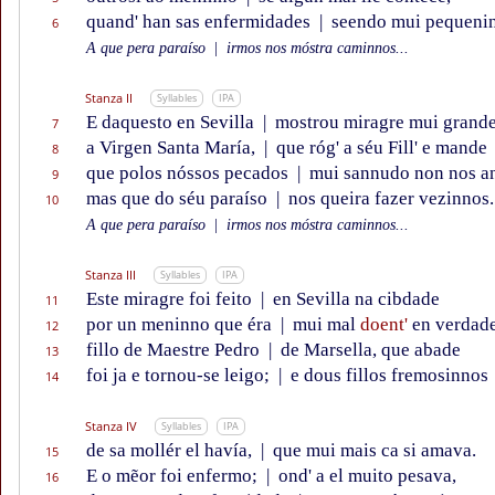
quand' han sas enfermidades
|
seendo mui pequenin
6
A que pera paraíso
|
irmos nos móstra caminnos...
Stanza II
Syllables
IPA
E daquesto en Sevilla
|
mostrou miragre mui grand
7
a Virgen Santa María,
|
que róg' a séu Fill' e mande
8
que polos nóssos pecados
|
mui sannudo non nos a
9
mas que do séu paraíso
|
nos queira fazer vezinnos.
10
A que pera paraíso
|
irmos nos móstra caminnos...
Stanza III
Syllables
IPA
Este miragre foi feito
|
en Sevilla na cibdade
11
por un meninno que éra
|
mui mal
doent'
en verdade
12
fillo de Maestre Pedro
|
de Marsella, que abade
13
foi ja e tornou-se leigo;
|
e dous fillos fremosinnos
14
Stanza IV
Syllables
IPA
de sa mollér el havía,
|
que mui mais ca si amava.
15
E o mẽor foi enfermo;
|
ond' a el muito pesava,
16