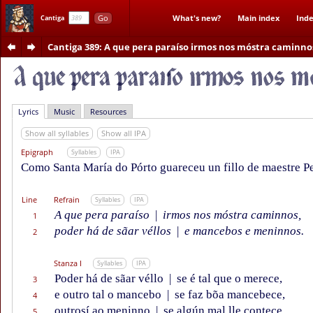
Go
What's new?
Main index
Inde
Cantiga
Cantiga 389
: A que pera paraíso irmos nos móstra caminno
Lyrics
Music
Resources
Show all syllables
Show all IPA
Epigraph
Syllables
IPA
Como Santa María do Pórto guareceu un fillo de maestre P
Line
Refrain
Syllables
IPA
A que pera paraíso
|
irmos nos móstra caminnos,
1
poder há de sãar véllos
|
e mancebos e meninnos.
2
Stanza I
Syllables
IPA
Poder há de sãar véllo
|
se é tal que o merece,
3
e outro tal o mancebo
|
se faz bõa mancebece,
4
outrosí ao meninno
|
se algún mal lle contece,
5