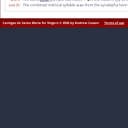
The combined metrical syllable
from the synalepha here f
Line 31
:
-a es-
Cantigas de Santa Maria for Singers © 2026 by Andrew Casson
Terms of use