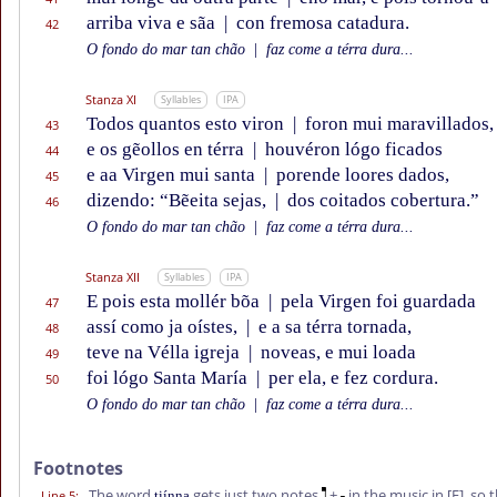
arriba viva e sãa
|
con fremosa catadura.
42
O fondo do mar tan chão
|
faz come a térra dura...
Stanza XI
Syllables
IPA
Todos quantos esto viron
|
foron mui maravillados,
43
e os gẽollos en térra
|
houvéron lógo ficados
44
e aa Virgen mui santa
|
porende loores dados,
45
dizendo: “Bẽeita sejas,
|
dos coitados cobertura.”
46
O fondo do mar tan chão
|
faz come a térra dura...
Stanza XII
Syllables
IPA
E pois esta mollér bõa
|
pela Virgen foi guardada
47
assí como ja oístes,
|
e a sa térra tornada,
48
teve na Vélla igreja
|
noveas, e mui loada
49
foi lógo Santa María
|
per ela, e fez cordura.
50
O fondo do mar tan chão
|
faz come a térra dura...
Footnotes
The word
gets just two notes
+
in the music in
[E]
, so 
Line 5
:
tiínna