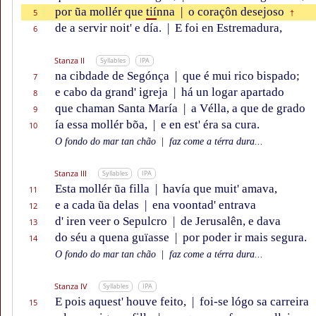
por ũa mollér que
tií
nna
|
o coraçôn desejoso
5
†
de a servir noit' e día.
|
E foi en Estremadura,
6
Stanza II
Syllables
IPA
na cibdade de Segónça
|
que é mui rico bispado;
7
e cabo da grand' igreja
|
há un logar apartado
8
que chaman Santa María
|
a Vélla, a que de grado
9
ía essa mollér bõa,
|
e en est' éra sa cura.
10
O fondo do mar tan chão
|
faz come a térra dura...
Stanza III
Syllables
IPA
Esta mollér ũa filla
|
havía que muit' amava,
11
e a cada ũa delas
|
ena voontad' entrava
12
d' iren veer o Sepulcro
|
de Jerusalên, e dava
13
do séu a quena guïasse
|
por poder ir mais segura.
14
O fondo do mar tan chão
|
faz come a térra dura...
Stanza IV
Syllables
IPA
E pois aquest' houve feito,
|
foi-se lógo sa carreira
15