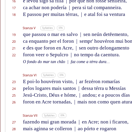
e levou sigo sa filla
|
por que non fosse senlleira,
16
ca achar non podería
|
pera si tal companneira.
17
E passou per muitas térras,
|
e atal foi sa ventura
18
Stanza V
Syllables
IPA
que passou o mar en salvo
|
sen neún detẽemento,
19
ca enquanto per el foron
|
sempr' houvéron mui bon
20
e des que foron en Acre,
|
sen outro delongamento
21
foron veer o Sepulcro
|
no tempo da caentura.
22
O fondo do mar tan chão
|
faz come a térra dura...
Stanza VI
Syllables
IPA
E poi-lo houvéron visto,
|
ar fezéron romarías
23
pelos logares mais santos
|
dessa térra u Messías
24
Jesú-Cristo, Déus e hóme,
|
andou; e a poucos días
25
foron en Acre tornadas,
|
mais non como quen atur
26
Stanza VII
Syllables
IPA
fazendo mui gran morada
|
en Acre; non i ficaron,
27
mais aginna se colleron
|
ao pórto e rogaron
28