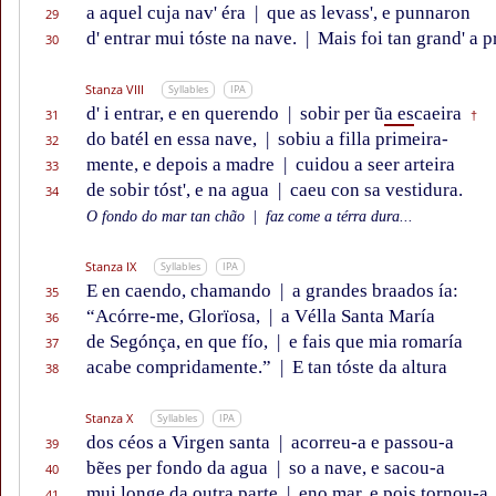
a aquel cuja nav' éra
|
que as levass', e punnaron
29
d' entrar mui tóste na nave.
|
Mais foi tan grand' a p
30
Stanza VIII
Syllables
IPA
d' i entrar, e en querendo
|
sobir per ũ
a es
caeira
31
†
do batél en essa nave,
|
sobiu a filla primeira-
32
mente, e depois a madre
|
cuidou a seer arteira
33
de sobir tóst', e na agua
|
caeu con sa vestidura.
34
O fondo do mar tan chão
|
faz come a térra dura...
Stanza IX
Syllables
IPA
E en caendo, chamando
|
a grandes braados ía:
35
“Acórre-me, Glorïosa,
|
a Vélla Santa María
36
de Segónça, en que fío,
|
e fais que mia romaría
37
acabe compridamente.”
|
E tan tóste da altura
38
Stanza X
Syllables
IPA
dos céos a Virgen santa
|
acorreu-a e passou-a
39
bẽes per fondo da agua
|
so a nave, e sacou-a
40
mui longe da outra parte
|
eno mar, e pois tornou-a
41