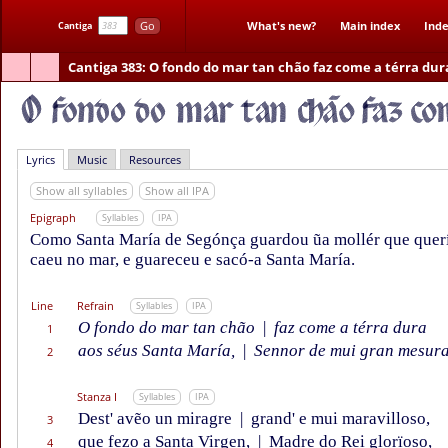
Go
What's new?
Main index
Inde
Cantiga
Cantiga 383
: O fondo do mar tan chão faz come a térra dur
Lyrics
Music
Resources
Show all syllables
Show all IPA
Epigraph
Syllables
IPA
Como Santa María de Segónça guardou ũa mollér que quería
caeu no mar, e guareceu e sacó-a Santa María.
Line
Refrain
Syllables
IPA
O fondo do mar tan chão
|
faz come a térra dura
1
aos séus Santa María,
|
Sennor de mui gran mesura
2
Stanza I
Syllables
IPA
Dest' avẽo un miragre
|
grand' e mui maravilloso,
3
que fezo a Santa Virgen,
|
Madre do Rei glorïoso,
4