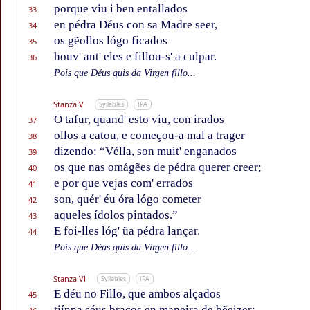
porque viu i ben entallados
33
en pédra Déus con sa Madre seer,
34
os gẽollos lógo ficados
35
houv' ant' eles e fillou-s' a culpar.
36
Pois que Déus quis da Virgen fillo...
Stanza V
Syllables
IPA
O tafur, quand' esto viu, con irados
37
ollos a catou, e começou-a mal a trager
38
dizendo: “Vélla, son muit' enganados
39
os que nas omágẽes de pédra querer creer;
40
e por que vejas com' errados
41
son, quér' éu óra lógo cometer
42
aqueles ídolos pintados.”
43
E foi-lles lóg' ũa pédra lançar.
44
Pois que Déus quis da Virgen fillo...
Stanza VI
Syllables
IPA
E déu no Fillo, que ambos alçados
45
tiínna séus braços en maneira de bẽeizer;