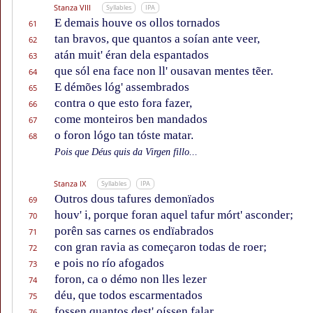
Stanza VIII
Syllables
IPA
E demais houve os ollos tornados
61
tan bravos, que quantos a soían ante veer,
62
atán muit' éran dela espantados
63
que sól ena face non ll' ousavan mentes tẽer.
64
E démões lóg' assembrados
65
contra o que esto fora fazer,
66
come monteiros ben mandados
67
o foron lógo tan tóste matar.
68
Pois que Déus quis da Virgen fillo...
Stanza IX
Syllables
IPA
Outros dous tafures demonïados
69
houv' i, porque foran aquel tafur mórt' asconder;
70
porên sas carnes os endïabrados
71
con gran ravia as começaron todas de roer;
72
e pois no río afogados
73
foron, ca o démo non lles lezer
74
déu, que todos escarmentados
75
fossen quantos dest' oíssen falar.
76