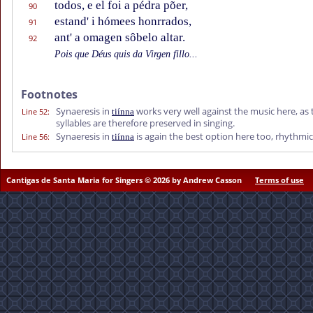
todos, e el foi a pédra põer,
90
estand' i hómees honrrados,
91
ant' a omagen sôbelo altar.
92
Pois que Déus quis da Virgen fillo...
Footnotes
Synaeresis in
works very well against the music here, as 
Line 52
:
tiínna
syllables are therefore preserved in singing.
Synaeresis in
is again the best option here too, rhythmica
Line 56
:
tiínna
Cantigas de Santa Maria for Singers © 2026 by Andrew Casson
Terms of use