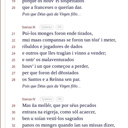
porque os houv' el sospeitados
19
que a franceses o querían dar.
20
Pois que Déus quis da Virgen fillo...
Stanza III
Syllables
IPA
Poi-los monges foron ende tirados,
21
mui maas compannas se foron tan tóst' i meter,
22
ribaldos e jogadores de dados
23
e outros que lles tragían i vinno a vender;
24
e ontr' os malaventurados
25
houv' i un que começou a perder,
26
per que foron del dẽostados
27
os Santos e a Reínna sen par.
28
Pois que Déus quis da Virgen fillo...
Stanza IV
Syllables
IPA
Mas ũa mollér, que por séus pecados
29
entrara na eigreja, como sól acaecer,
30
ben u soían vestí-los sagrados
31
panos os monges quando ían sas missas dizer,
32