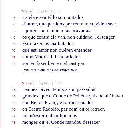
Stanza I
Syllables
IPA
Ca ela e séu Fillo son juntados
5
d' amor, que partidos per ren nunca póden seer;
6
e porên son mui neicíos provados
7
os que contra ela van, non cuidand' i el tanger.
8
Esto fazen os malfadados
9
que est' amor non quéren entender
10
como Madr' e Fill' acordados
11
son en fazer ben e mal castigar.
12
Pois que Déus quis da Virgen fillo...
Stanza II
Syllables
IPA
Daquest' avẽo, tempos son passados
13
grandes, que o Conde de Peitéus quis batall' haver
14
con Rei de Franç'; e foron assũados
15
en Castro Radolfo, per com' éu oí retraer,
16
un mõesteiro d' ordinnados
17
monges qu' el Conde mandou desfazer
18