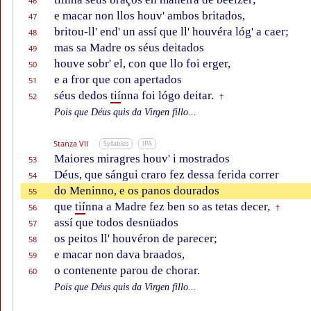
46
e macar non llos houv' ambos britados,
47
britou-ll' end' un assí que ll' houvéra lóg' a caer;
48
mas sa Madre os séus deitados
49
houve sobr' el, con que llo foi erger,
50
e a fror que con apertados
51
séus dedos
tií
nna foi lógo deitar.
52
†
Pois que Déus quis da Virgen fillo...
Stanza VII
Syllables
IPA
Maiores miragres houv' i mostrados
53
Déus, que sángui craro fez dessa ferida correr
54
do Meninno, e os panos dourados
55
que
tií
nna a Madre fez ben so as tetas decer,
56
†
assí que todos desnüados
57
os peitos ll' houvéron de parecer;
58
e macar non dava braados,
59
o contenente parou de chorar.
60
Pois que Déus quis da Virgen fillo...