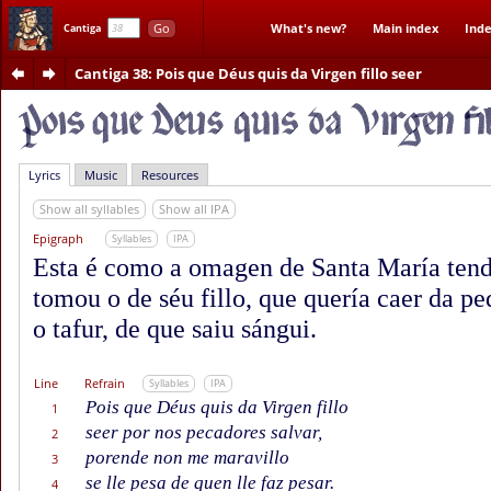
Go
What's new?
Main index
Inde
Cantiga
Cantiga 38
: Pois que Déus quis da Virgen fillo seer
Lyrics
Music
Resources
Show all syllables
Show all IPA
Epigraph
Syllables
IPA
Esta é como a omagen de Santa María tend
tomou o de séu fillo, que quería caer da pe
o tafur, de que saiu sángui.
Line
Refrain
Syllables
IPA
Pois que Déus quis da Virgen fillo
1
seer por nos pecadores salvar,
2
porende non me maravillo
3
se lle pesa de quen lle faz pesar.
4