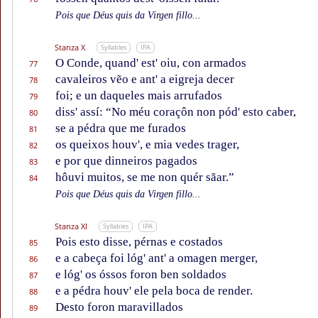
Pois que Déus quis da Virgen fillo...
Stanza X
Syllables
IPA
O Conde, quand' est' oiu, con armados
77
cavaleiros vẽo e ant' a eigreja decer
78
foi; e un daqueles mais arrufados
79
diss' assí: “No méu coraçôn non pód' esto caber,
80
se a pédra que me furados
81
os queixos houv', e mia vedes trager,
82
e por que dinneiros pagados
83
hôuvi muitos, se me non quér sãar.”
84
Pois que Déus quis da Virgen fillo...
Stanza XI
Syllables
IPA
Pois esto disse, pérnas e costados
85
e a cabeça foi lóg' ant' a omagen merger,
86
e lóg' os óssos foron ben soldados
87
e a pédra houv' ele pela boca de render.
88
Desto foron maravillados
89