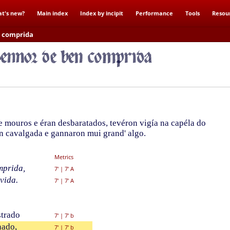
t's new?
Main index
Index by incipit
Performance
Tools
Resou
n comprida
 mouros e éran desbaratados, tevéron vigía na capéla do
en cavalgada e gannaron mui grand' algo.
Metrics
mprida,
7'
|
7' A
vida.
7'
|
7' A
trado
7'
|
7' b
nado,
7'
|
7' b