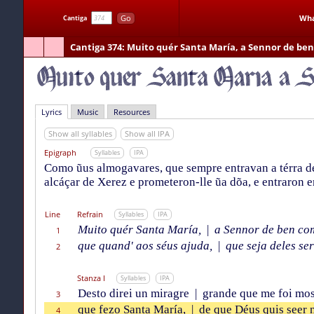
Go
Wha
Cantiga
Cantiga 374
: Muito quér Santa María, a Sennor de be
Lyrics
Music
Resources
Show all syllables
Show all IPA
Epigraph
Syllables
IPA
Como ũus almogavares, que sempre entravan a térra de
alcáçar de Xerez e prometeron-lle ũa dõa, e entraron 
Line
Refrain
Syllables
IPA
Muito quér Santa María,
|
a Sennor de ben co
1
que quand' aos séus ajuda,
|
que seja deles ser
2
Stanza I
Syllables
IPA
Desto direi un miragre
|
grande que me foi mos
3
que fezo Santa María,
|
de que Déus quis seer 
4