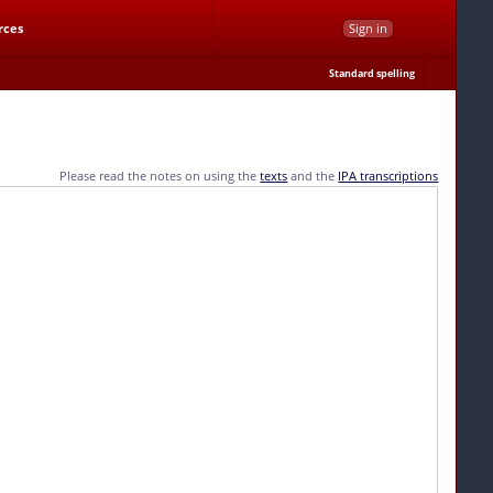
rces
Sign in
Standard spelling
Please read the notes on using the
texts
and the
IPA transcriptions