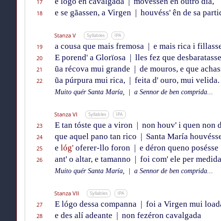
e lógo en cavalgada
|
movessen en outro día,
17
e se gãassen, a Virgen
|
houvéss' ên de sa parti
18
Stanza V
Syllables
IPA
a cousa que mais fremosa
|
e mais rica i fillass
19
E porend' a Glorïosa
|
lles fez que desbaratass
20
ũa récova mui grande
|
de mouros, e que achas
21
ũa púrpura mui rica,
|
feita d' ouro, mui velida.
22
Muito quér Santa María,
|
a Sennor de ben comprida...
Stanza VI
Syllables
IPA
E tan tóste que a viron
|
non houv' i quen non d
23
que aquel pano tan rico
|
Santa María houvésse
24
e
lóg'
oferer-llo foron
|
e déron queno posésse
25
ant' o altar, e tamanno
|
foi com' ele per medida
26
Muito quér Santa María,
|
a Sennor de ben comprida...
Stanza VII
Syllables
IPA
E lógo dessa companna
|
foi a Virgen mui load
27
e des alí adeante
|
non fezéron cavalgada
28