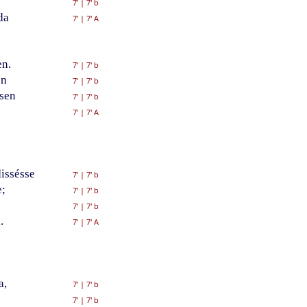
7'
|
7' b
da
7'
|
7' A
en.
7'
|
7' b
en
7'
|
7' b
sen
7'
|
7' b
7'
|
7' A
issésse
7'
|
7' b
;
7'
|
7' b
7'
|
7' b
.
7'
|
7' A
a,
7'
|
7' b
7'
|
7' b