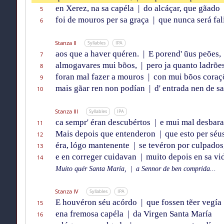
en Xerez, na sa capéla
|
do alcáçar, que gãado
5
foi de mouros per sa graça
|
que nunca será fal
6
Stanza II
Syllables
IPA
aos que a haver quéren.
|
E porend' ũus peões,
7
almogavares mui bõos,
|
pero ja quanto ladrões
8
foran mal fazer a mouros
|
con mui bõos coraç
9
mais gãar ren non podían
|
d' entrada nen de sa
10
Stanza III
Syllables
IPA
ca sempr' éran descubértos
|
e mui mal desbara
11
Mais depois que entenderon
|
que esto per séu
12
éra, lógo mantenente
|
se tevéron por culpados
13
e en correger cuidavan
|
muito depois en sa vi
14
Muito quér Santa María,
|
a Sennor de ben comprida...
Stanza IV
Syllables
IPA
E houvéron séu acórdo
|
que fossen tẽer vegía
15
ena fremosa capéla
|
da Virgen Santa María
16