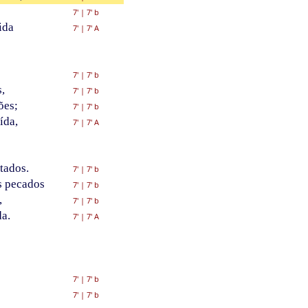
7'
|
7' b
ida
7'
|
7' A
7'
|
7' b
,
7'
|
7' b
ões;
7'
|
7' b
ída,
7'
|
7' A
tados.
7'
|
7' b
s pecados
7'
|
7' b
,
7'
|
7' b
da.
7'
|
7' A
7'
|
7' b
7'
|
7' b