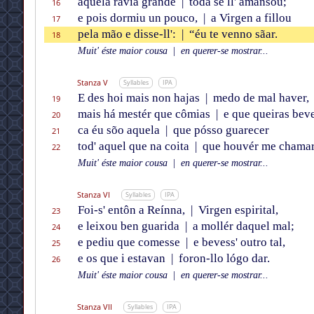
aquela ravia grande
|
toda se ll' amansou;
16
e pois dormiu un pouco,
|
a Virgen a fillou
17
pela mão e disse-ll':
|
“éu te venno sãar.
18
Muit' éste maior cousa
|
en querer-se mostrar...
Stanza V
Syllables
IPA
E des hoi mais non hajas
|
medo de mal haver,
19
mais há mestér que cômias
|
e que queiras beve
20
ca éu sõo aquela
|
que pósso guarecer
21
tod' aquel que na coita
|
que houvér me chamar
22
Muit' éste maior cousa
|
en querer-se mostrar...
Stanza VI
Syllables
IPA
Foi-s' entôn a Reínna,
|
Virgen espirital,
23
e leixou ben guarida
|
a mollér daquel mal;
24
e pediu que comesse
|
e bevess' outro tal,
25
e os que i estavan
|
foron-llo lógo dar.
26
Muit' éste maior cousa
|
en querer-se mostrar...
Stanza VII
Syllables
IPA