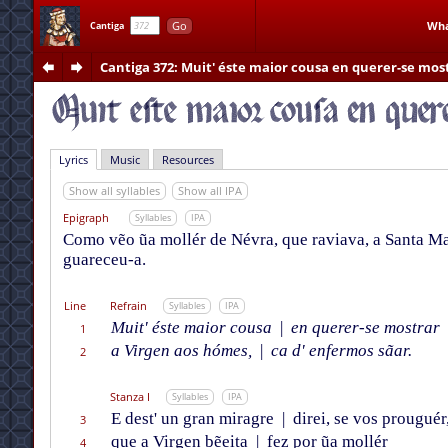
Go
Wha
Cantiga
Cantiga 372
: Muit' éste maior cousa en querer-se mos
Lyrics
Music
Resources
Show all syllables
Show all IPA
Epigraph
Syllables
IPA
Como vẽo ũa mollér de Névra, que raviava, a Santa Mar
guareceu-a.
Line
Refrain
Syllables
IPA
Muit' éste maior cousa
|
en querer-se mostrar
1
a Virgen aos hómes,
|
ca d' enfermos sãar.
2
Stanza I
Syllables
IPA
E dest' un gran miragre
|
direi, se vos prouguér
3
que a Virgen bẽeita
|
fez por ũa mollér
4