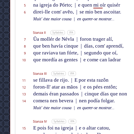
na igreja do Pórto;
|
e quen
mi o
ír quisér
5
direi-lle com' avẽo,
|
se mio ben ascoitar.
6
Muit' éste maior cousa
|
en querer-se mostrar...
Stanza II
Syllables
IPA
Ũa mollér de Névla
|
foron trager alí,
7
que ben havía cinque
|
días, com' aprendí,
8
que raviava tan fórte,
|
segundo que oí,
9
que mordía as gentes
|
e come can ladrar
10
Stanza III
Syllables
IPA
se fillava de rijo.
|
E por esta razôn
11
foron-ll' atar as mãos
|
e os pées entôn;
12
demais éran passados
|
cinque días que non
13
comera nen bevera
|
nen podía folgar.
14
Muit' éste maior cousa
|
en querer-se mostrar...
Stanza IV
Syllables
IPA
E pois foi na igreja
|
e o altar catou,
15