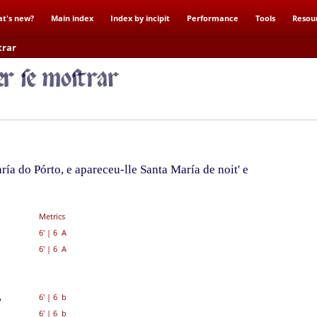
t's new?
Main index
Index by incipit
Performance
Tools
Resou
trar
ía do Pórto, e apareceu-lle Santa María de noit' e
Metrics
6'
|
6 A
6'
|
6 A
,
6'
|
6 b
6'
|
6 b