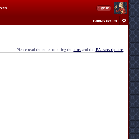
rces
Sign in
Standard spelling
Please read the notes on using the
texts
and the
IPA transcriptions