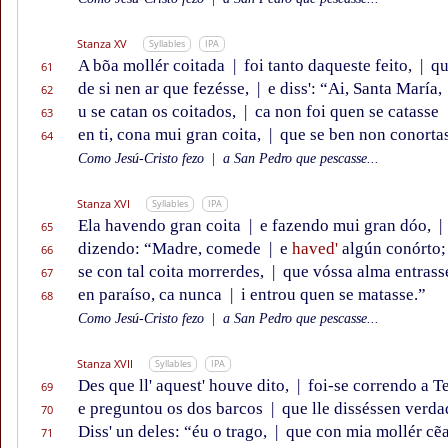
Stanza XV
Syllables
IPA
A bõa mollér coitada
|
foi tanto daqueste feito,
|
qu
61
de si nen ar que fezésse,
|
e diss': “Ai, Santa María,
62
u se catan os coitados,
|
ca non foi quen se catasse
63
en ti, cona mui gran coita,
|
que se ben non conorta
64
Como Jesú-Cristo fezo
|
a San Pedro que pescasse...
Stanza XVI
Syllables
IPA
Ela havendo gran coita
|
e fazendo mui gran dóo,
|
65
dizendo: “Madre, comede
|
e
haved'
algún conórto
66
se con tal coita morrerdes,
|
que vóssa alma entrass
67
en paraíso, ca nunca
|
i entrou quen se matasse.”
68
Como Jesú-Cristo fezo
|
a San Pedro que pescasse...
Stanza XVII
Syllables
IPA
Des que ll' aquest' houve dito,
|
foi-se correndo a T
69
e preguntou os dos barcos
|
que lle disséssen verd
70
Diss' un deles: “éu o trago,
|
que con mia mollér cẽa
71