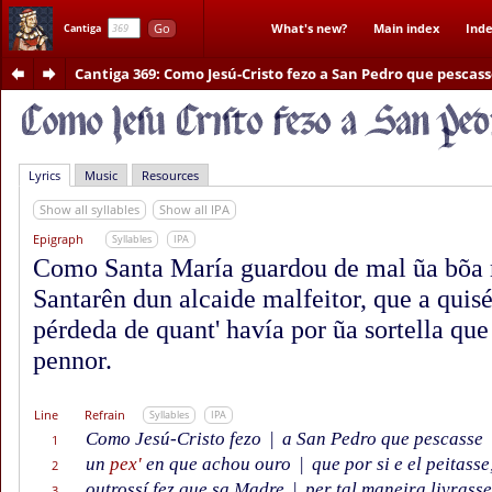
Go
What's new?
Main index
Inde
Cantiga
Cantiga 369
: Como Jesú-Cristo fezo a San Pedro que pescass
Lyrics
Music
Resources
Show all syllables
Show all IPA
Epigraph
Syllables
IPA
Como Santa María guardou de mal ũa bõa 
Santarên dun alcaide malfeitor, que a quis
pérdeda de quant' havía por ũa sortella que 
pennor.
Line
Refrain
Syllables
IPA
Como Jesú-Cristo fezo
|
a San Pedro que pescasse
1
un
pex'
en que achou ouro
|
que por si e el peitasse
2
outrossí fez que sa Madre
|
per tal maneira livrasse
3