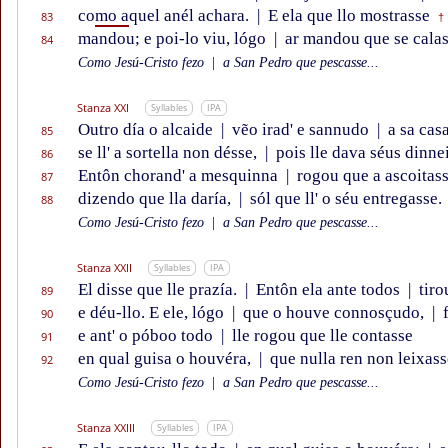
co
mo a
quel anél achara.
|
E ela que llo mostrasse
83
†
mandou; e poi-lo viu, lógo
|
ar mandou que se calas
84
Como Jesú-Cristo fezo
|
a San Pedro que pescasse...
Stanza XXI
Syllables
IPA
Outro día o alcaide
|
vẽo irad' e sannudo
|
a sa casa
85
se ll' a sortella non désse,
|
pois lle dava séus dinne
86
Entôn chorand' a mesquinna
|
rogou que a ascoitass
87
dizendo que lla daría,
|
sól que ll' o séu entregasse.
88
Como Jesú-Cristo fezo
|
a San Pedro que pescasse...
Stanza XXII
Syllables
IPA
El disse que lle prazía.
|
Entôn ela ante todos
|
tiro
89
e déu-llo. E ele, lógo
|
que o houve connosçudo,
|
f
90
e ant' o póboo todo
|
lle rogou que lle contasse
91
en qual guisa o houvéra,
|
que nulla ren non leixass
92
Como Jesú-Cristo fezo
|
a San Pedro que pescasse...
Stanza XXIII
Syllables
IPA