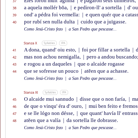
Eles foron muit' aginna
|
e pagaron séus dinneiros,
37
a aquela mollér bõa,
|
e pediron-ll' a sortella
|
d' ou
38
ond' a pédra foi vermella:
|
e quen quér que a catas
39
por rubí sen nulla dulta
|
cuido que a juïgasse.
40
Como Jesú-Cristo fezo
|
a San Pedro que pescasse...
Stanza X
Syllables
IPA
A dona, quand' oiu esto,
|
foi por fillar a sortella
|
d
41
mas non achou nemigalla,
|
pero a andou buscando
42
e rogou a un daqueles
|
que o alcaide rogasse
43
que se sofresse un pouco
|
atẽen que a achasse.
44
Como Jesú-Cristo fezo
|
a San Pedro que pescasse...
Stanza XI
Syllables
IPA
O alcaide mui sannudo
|
disse que o non faría,
|
mai
45
de que o vinqu' éra d' ouro,
|
mui ben feito e fremo
46
e se lle lógo non désse,
|
que quant' havía ll' entrass
47
atẽen que a valía
|
da sortella lle dobrasse.
48
Como Jesú-Cristo fezo
|
a San Pedro que pescasse...