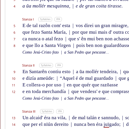
a ũa mollér mesquinna,
|
e de gran coita tirasse.
4
Stanza I
Syllables
IPA
E de tal razôn com' esta
|
vos direi un gran miragre
5
que fezo Santa María,
|
por que mui mais d' outra 
6
ca nunca o atal fezo
|
que s' ên mui ben non achass
7
e que llo a Santa Virgen
|
pois ben non gualardõass
8
Como Jesú-Cristo fezo
|
a San Pedro que pescasse...
Stanza II
Syllables
IPA
En Santarên contiu esto
|
a ũa mollér tendeira,
|
que
9
e dizía ameúde:
|
“Aquel é de mal guardado
|
que g
10
E collera-o por uso
|
en que quér que razõasse
11
e en toda merchandía
|
que vendess' e que comprass
12
Como Jesú-Cristo fezo
|
a San Pedro que pescasse...
Stanza III
Syllables
IPA
Un alcaid' éra na vila,
|
de mal talán e sannudo,
|
so
13
que per el nïún dereito
|
nunca ben éra
juï
gado;
|
d
14