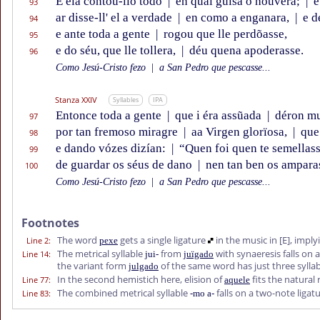
E ela contou-llo todo
|
en qual guisa o houvéra;
|
e
93
ar disse-ll' el a verdade
|
en como a enganara,
|
e d
94
e ante toda a gente
|
rogou que lle perdõasse,
95
e do séu, que lle tollera,
|
déu quena apoderasse.
96
Como Jesú-Cristo fezo
|
a San Pedro que pescasse...
Stanza XXIV
Syllables
IPA
Entonce toda a gente
|
que i éra assũada
|
déron mu
97
por tan fremoso miragre
|
aa Virgen glorïosa,
|
que 
98
e dando vózes dizían:
|
“Quen foi quen te semellas
99
de guardar os séus de dano
|
nen tan ben os ampara
100
Como Jesú-Cristo fezo
|
a San Pedro que pescasse...
Footnotes
The word
gets a single ligature
in the music in
[E]
, imply
Line 2
:
pexe
The metrical syllable
from
with synaeresis falls on 
Line 14
:
jui-
juïgado
the variant form
of the same word has just three sylla
julgado
In the second hemistich here, elision of
fits the natural
Line 77
:
aquele
The combined metrical syllable
falls on a two-note ligat
Line 83
:
-mo a-