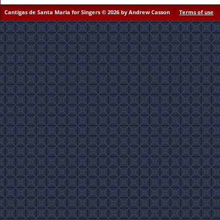
Cantigas de Santa Maria for Singers © 2026 by Andrew Casson
Terms of use