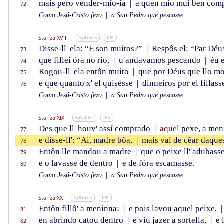
mais pero vender-mio-ía
|
a quen mio mui ben comp
72
Como Jesú-Cristo fezo
|
a San Pedro que pescasse...
Stanza XVIII
Syllables
IPA
Disse-ll' ela: “E son muitos?”
|
Respôs el: “Par Déu
73
que fillei óra no río,
|
u andavamos pescando
|
éu 
74
Rogou-ll' ela entôn muito
|
que por Déus que llo mo
75
e que quanto x' el quisésse
|
dinneiros por el fillass
76
Como Jesú-Cristo fezo
|
a San Pedro que pescasse...
Stanza XIX
Syllables
IPA
Des que ll' houv' assí comprado
|
aquel
pexe, a me
77
e disse-ll': “Ai, madre bõa,
|
mais val de cẽar daque
78
Entôn lle mandou a madre
|
que o peixe ll' adubass
79
e o lavasse de dentro
|
e de fóra escamasse.
80
Como Jesú-Cristo fezo
|
a San Pedro que pescasse...
Stanza XX
Syllables
IPA
Entôn fillô' a meninna;
|
e pois lavou aquel peixe,
|
81
en abrindo catou dentro
|
e viu jazer a sortella,
|
e 
82