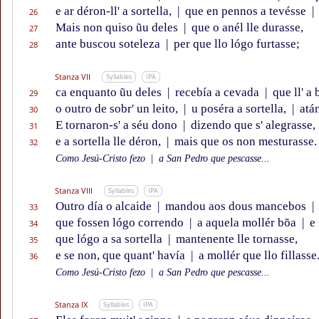
e ar déron-ll' a sortella,
|
que en pennos a tevésse
|
26
Mais non quiso ũu deles
|
que o anél lle durasse,
27
ante buscou soteleza
|
per que llo lógo furtasse;
28
Stanza VII
Syllables
IPA
ca enquanto ũu deles
|
recebía a cevada
|
que ll' a
29
o outro de sobr' un leito,
|
u poséra a sortella,
|
atán
30
E tornaron-s' a séu dono
|
dizendo que s' alegrasse,
31
e a sortella lle déron,
|
mais que os non mesturasse.
32
Como Jesú-Cristo fezo
|
a San Pedro que pescasse...
Stanza VIII
Syllables
IPA
Outro día o alcaide
|
mandou aos dous mancebos
|
33
que fossen lógo correndo
|
a aquela mollér bõa
|
e 
34
que lógo a sa sortella
|
mantenente lle tornasse,
35
e se non, que quant' havía
|
a mollér que llo fillasse
36
Como Jesú-Cristo fezo
|
a San Pedro que pescasse...
Stanza IX
Syllables
IPA