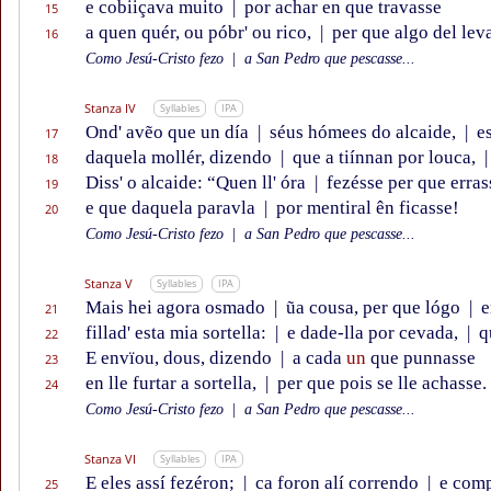
e cobiiçava muito
|
por achar en que travasse
15
a quen quér, ou póbr' ou rico,
|
per que algo del lev
16
Como Jesú-Cristo fezo
|
a San Pedro que pescasse...
Stanza IV
Syllables
IPA
Ond' avẽo que un día
|
séus hómees do alcaide,
|
es
17
daquela mollér, dizendo
|
que a tiínnan por louca,
|
18
Diss' o alcaide: “Quen ll' óra
|
fezésse per que erras
19
e que daquela paravla
|
por mentiral ên ficasse!
20
Como Jesú-Cristo fezo
|
a San Pedro que pescasse...
Stanza V
Syllables
IPA
Mais hei agora osmado
|
ũa cousa, per que lógo
|
e
21
fillad' esta mia sortella:
|
e dade-lla por cevada,
|
qu
22
E envïou, dous, dizendo
|
a cada
un
que punnasse
23
en lle furtar a sortella,
|
per que pois se lle achasse.
24
Como Jesú-Cristo fezo
|
a San Pedro que pescasse...
Stanza VI
Syllables
IPA
E eles assí fezéron;
|
ca foron alí correndo
|
e comp
25