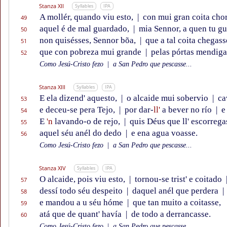
Stanza XII
Syllables
IPA
A mollér, quando viu esto,
|
con mui gran coita ch
49
aquel é de mal guardado,
|
mia Sennor, a quen tu g
50
non quisésses, Sennor bõa,
|
que a tal coita chegass
51
que con pobreza mui grande
|
pelas pórtas mendiga
52
Como Jesú-Cristo fezo
|
a San Pedro que pescasse...
Stanza XIII
Syllables
IPA
E ela dizend' aquesto,
|
o alcaide mui sobervio
|
ca
53
e deceu-se pera Tejo,
|
por dar-
ll'
a bever no río
|
e 
54
E
'n
lavando-o de rejo,
|
quis Déus que ll' escorrega
55
aquel séu anél do dedo
|
e ena agua voasse.
56
Como Jesú-Cristo fezo
|
a San Pedro que pescasse...
Stanza XIV
Syllables
IPA
O alcaide, pois viu esto,
|
tornou-se trist' e coitado
57
dessí todo séu despeito
|
daquel anél que perdera
|
58
e mandou a u séu hóme
|
que tan muito a coitasse,
59
atá que de quant' havía
|
de todo a derrancasse.
60
Como Jesú-Cristo fezo
|
a San Pedro que pescasse...