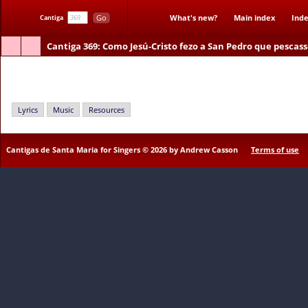
Go
What's new?
Main index
Inde
Cantiga
Cantiga 369
: Como Jesú-Cristo fezo a San Pedro que pescass
Como Jesú-Cristo fezo a San Pedro que pescasse
Lyrics
Music
Resources
Cantigas de Santa Maria for Singers © 2026 by Andrew Casson
Terms of use