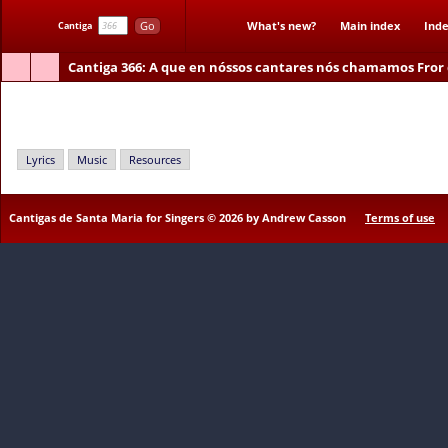
Go
What's new?
Main index
Inde
Cantiga
Cantiga 366
: A que en nóssos cantares nós chamamos Fror 
A que en nóssos cantares nós chamamos Fror das frores
Lyrics
Music
Resources
Cantigas de Santa Maria for Singers © 2026 by Andrew Casson
Terms of use