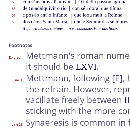
con séus bois alí aravan.
|
O falcôn passou aginna
55
de Guadalquivir o río
|
con séu doral que tiínna
56
e pos-lo ant' o Infante,
|
que loou muit' a Reínna
57
dos céos, Santa María,
|
que é Sennor das sennores.
58
A que en nóssos cantares
|
nós chamamos Fror das frores...
Footnotes
Mettmann's roman nume
Epigraph:
it should be
.
LXVI
Mettmann, following
[E]
,
Line 1
:
the refrain. However, repr
vacillate freely between
f
sticking with the more 
Synaeresis is common in 
Line 28
: