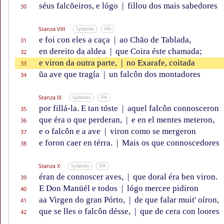
séus falcõeiros, e lógo
|
fillou dos mais sabedores
30
Stanza VIII
Syllables
IPA
e foi con eles a caça
|
ao Chão de Tablada,
31
en dereito da aldea
|
que Coira éste chamada;
32
e viron da outra parte,
|
no Exarafe, coitada
33
ũa ave que tragía
|
un falcôn dos montadores
34
Stanza IX
Syllables
IPA
por fillá-la. E tan tóste
|
aquel falcôn connosceron
35
que éra o que perderan,
|
e en el mentes meteron,
36
e o falcôn e a ave
|
viron como se mergeron
37
e foron caer en térra.
|
Mais os que connoscedores
38
Stanza X
Syllables
IPA
éran de connoscer aves,
|
que doral éra ben viron.
39
E Don Manüél e todos
|
lógo mercee pidiron
40
aa Virgen do gran Pórto,
|
de que falar muit' oíron,
41
que se lles o falcôn désse,
|
que de cera con loores
42