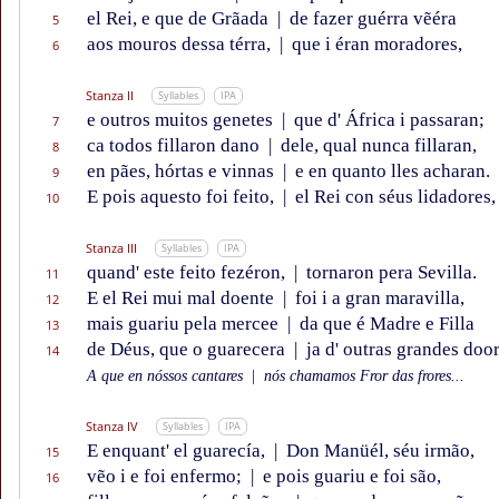
el Rei, e que de Grãada
|
de fazer guérra vẽéra
5
aos mouros dessa térra,
|
que i éran moradores,
6
Stanza II
Syllables
IPA
e outros muitos genetes
|
que d' África i passaran;
7
ca todos fillaron dano
|
dele, qual nunca fillaran,
8
en pães, hórtas e vinnas
|
e en quanto lles acharan.
9
E pois aquesto foi feito,
|
el Rei con séus lidadores,
10
Stanza III
Syllables
IPA
quand' este feito fezéron,
|
tornaron pera Sevilla.
11
E el Rei mui mal doente
|
foi i a gran maravilla,
12
mais guariu pela mercee
|
da que é Madre e Filla
13
de Déus, que o guarecera
|
ja d' outras grandes door
14
A que en nóssos cantares
|
nós chamamos Fror das frores...
Stanza IV
Syllables
IPA
E enquant' el guarecía,
|
Don Manüél, séu irmão,
15
vẽo i e foi enfermo;
|
e pois guariu e foi são,
16