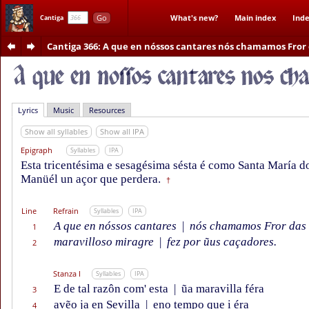
Go
What's new?
Main index
Inde
Cantiga
Cantiga 366
: A que en nóssos cantares nós chamamos Fror 
Lyrics
Music
Resources
Show all syllables
Show all IPA
Epigraph
Syllables
IPA
Esta tricentésima e sesagésima sésta é como Santa María d
Manüél un açor que perdera.
†
Line
Refrain
Syllables
IPA
A que en nóssos cantares
|
nós chamamos Fror das f
1
maravilloso miragre
|
fez por ũus caçadores.
2
Stanza I
Syllables
IPA
E de tal razôn com' esta
|
ũa maravilla féra
3
avẽo ja en Sevilla
|
eno tempo que i éra
4