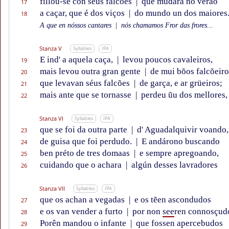
fillou-se con séus falcões
|
que mudara no verão
17
a caçar, que é dos viços
|
do mundo un dos maiores
18
A que en nóssos cantares
|
nós chamamos Fror das frores...
Stanza V
Syllables
IPA
E ind' a aquela caça,
|
levou poucos cavaleiros,
19
mais levou outra gran gente
|
de mui bõos falcõeiro
20
que levavan séus falcões
|
de garça, e ar grüeiros;
21
mais ante que se tornasse
|
perdeu ũu dos mellores,
22
Stanza VI
Syllables
IPA
que se foi da outra parte
|
d' Aguadalquivir voando,
23
de guisa que foi perdudo.
|
E andárono buscando
24
ben préto de tres domaas
|
e sempre apregoando,
25
cuidando que o achara
|
algún desses lavradores
26
Stanza VII
Syllables
IPA
que os achan a vegadas
|
e os tẽen ascondudos
27
e os van vender a furto
|
por non
see
ren connosçud
28
Porên mandou o infante
|
que fossen apercebudos
29