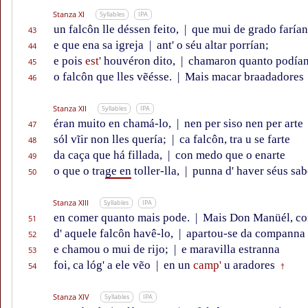
Stanza XI
Syllables
IPA
un falcôn lle déssen feito,
|
que mui de grado farían
43
e que ena sa igreja
|
ant' o séu altar porrían;
44
e pois
est'
houvéron dito,
|
chamaron quanto podía
45
o falcôn que lles vẽésse.
|
Mais macar braadadores
46
Stanza XII
Syllables
IPA
éran muito en chamá-lo,
|
nen per siso nen per arte
47
sól vĩir non lles quería;
|
ca falcôn, tra u se farte
48
da caça que há fillada,
|
con medo que o enarte
49
o que o tra
ge en
toller-lla,
|
punna d' haver séus sab
50
Stanza XIII
Syllables
IPA
en comer quanto mais pode.
|
Mais Don Manüél, c
51
d' aquele falcôn havê-lo,
|
apartou-se da companna
52
e chamou o mui de rijo;
|
e maravilla estranna
53
foi, ca lóg' a ele vẽo
|
en un
camp'
u aradores
54
†
Stanza XIV
Syllables
IPA