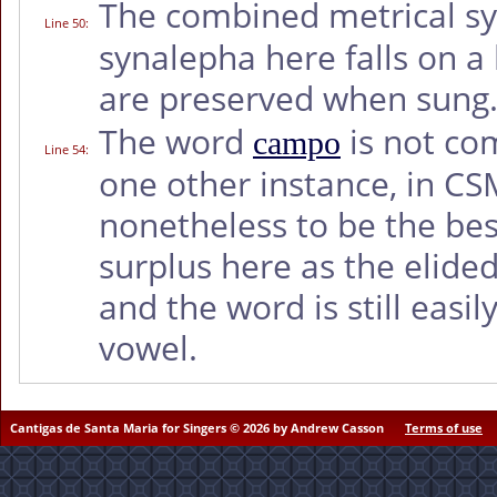
The combined metrical sy
Line 50
:
synalepha here falls on a
are preserved when sung
The word
is not co
campo
Line 54
:
one other instance, in C
nonetheless to be the bes
surplus here as the elided
and the word is still easily
vowel.
Cantigas de Santa Maria for Singers © 2026 by Andrew Casson
Terms of use