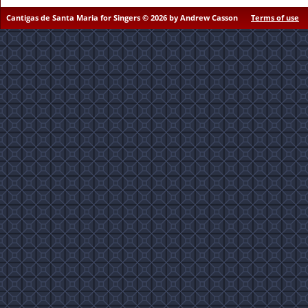
Cantigas de Santa Maria for Singers © 2026 by Andrew Casson
Terms of use