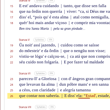
Stanza IV
Syllables
IPA
E est' andava cuidando
|
tanto, que disse sen falla
15
que na ôrdin non querría
|
viver: “ca, si Déus me va
16
diss' el, “pois qu' é esta alma
|
atal como nemigalla,
17
quér' hoi mais andar viçoso
|
e comprir mia voontad
18
Ben tira Santa María
|
pela sa gran pïedade...
Stanza V
Syllables
IPA
Ũa noit' assí jazendo,
|
cuidou como se saísse
19
do mõesteir' e da ôrdin
|
que o nengũu non visse;
20
vistiu-se lógu' e calçou-se,
|
ca atá que non compris
21
séu cuido non folgaría.
|
E por fazer tal maldade
22
Stanza VI
Syllables
IPA
pareceu-ll' a Glorïosa
|
con d' ángeos gran compan
23
que levavan ũa alma
|
dun póbre mans' e sen sanna
24
a céos, con claridade
|
e alegría tamanna
25
que contar non sabería.
|
E diss' e
la: “
Es
tad'
, estade,
26
Stanza VII
Syllables
IPA