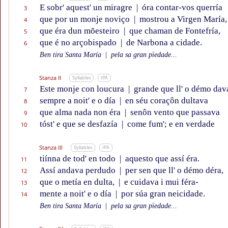
E sobr' aquest' un miragre
|
óra contar-vos querría
3
que por un monje noviço
|
mostrou a Virgen María,
4
que éra dun mõesteiro
|
que chaman de Fontefría,
5
que é no arçobispado
|
de Narbona a cidade.
6
Ben tira Santa María
|
pela sa gran pïedade...
Stanza II
Syllables
IPA
Este monje con loucura
|
grande que ll' o démo dav
7
sempre a noit' e o día
|
en séu coraçôn dultava
8
que alma nada non éra
|
senôn vento que passava
9
tóst' e que se desfazía
|
come fum'; e en verdade
10
Stanza III
Syllables
IPA
tiínna de tod' en todo
|
aquesto que assí éra.
11
Assí andava perdudo
|
per sen que ll' o démo déra,
12
que o metía en dulta,
|
e cuidava i mui féra-
13
mente a noit' e o día
|
por súa gran neicidade.
14
Ben tira Santa María
|
pela sa gran pïedade...