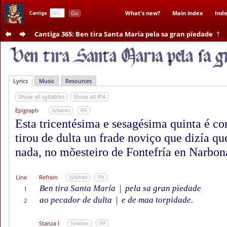
Go
What's new?
Main index
Inde
Cantiga
Cantiga 365
: Ben tira Santa María pela sa gran pïedade
†
Lyrics
Music
Resources
Show all syllables
Show all IPA
Epigraph
Syllables
IPA
Esta tricentésima e sesagésima quinta é c
tirou de dulta un frade noviço que dizía qu
nada, no mõesteiro de Fontefría en Narbon
Line
Refrain
Syllables
IPA
Ben tira Santa María
|
pela sa gran pïedade
1
ao pecador de dulta
|
e de maa torpidade.
2
Stanza I
Syllables
IPA