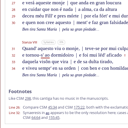
e verá aqueste monje
|
que anda en gran loucura
27
en cuidar que non é nada
|
a alma, ca da altura
28
deceu méu Fill' e pres mórte
|
por ela fórt' e mui dur
29
e quen non cree aquesto
|
ment' e faz gran falsidade
30
Ben tira Santa María
|
pela sa gran pïedade...
Stanza VIII
Syllables
IPA
Quand' aquesto viu o monje,
|
teve-se por mui culp
31
e tornou-
s' ao
dormidoiro
|
e foi mui léd' aficado
32
†
daquela visôn que vira
|
e de sa dulta tirado,
33
e viveu sempr' en sa orden
|
con ben e con homilda
34
Ben tira Santa María
|
pela sa gran pïedade...
Footnotes
Like CSM
298
, this cantiga has no music in the manuscripts.
Compare CSM
45:34
and CSM
175:22
, both with the exclamat
Line 26
:
Synaeresis in
appears to be the only resolution here; cases a
Line 32
:
ao
CSM
64:64
and
155:45
.