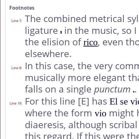
Footnotes
The combined metrical sy
Line 7
:
ligature
in the music, so 
the elision of
, even tho
rico
elsewhere.
In this case, the very com
Line 8
:
musically more elegant tha
falls on a single
punctum
.
For this line
[E]
has
El se vi
Line 19
:
where the form
might 
vio
diaeresis, although scribal
this regard. If this were 