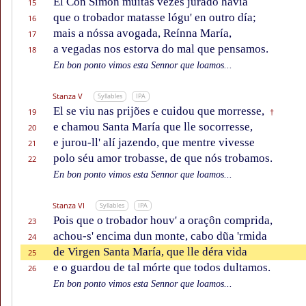
El Con Simôn muitas vezes jurado havía
15
que o trobador matasse lógu' en outro día;
16
mais a nóssa avogada, Reínna María,
17
a vegadas nos estorva do mal que pensamos.
18
En bon ponto vimos esta Sennor que loamos...
Stanza V
Syllables
IPA
El se viu nas prijões e cuidou que morresse,
19
†
e chamou Santa María que lle socorresse,
20
e jurou-ll' alí jazendo, que mentre vivesse
21
polo séu amor trobasse, de que nós trobamos.
22
En bon ponto vimos esta Sennor que loamos...
Stanza VI
Syllables
IPA
Pois que o trobador houv' a oraçôn comprida,
23
achou-s' encima dun monte, cabo dũa 'rmida
24
de Virgen Santa María, que lle déra vida
25
e o guardou de tal mórte que todos dultamos.
26
En bon ponto vimos esta Sennor que loamos...