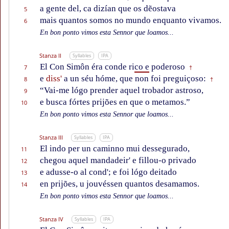
a gente del, ca dizían que os dẽostava
5
mais quantos somos no mundo enquanto vivamos.
6
En bon ponto vimos esta Sennor que loamos...
Stanza II
Syllables
IPA
El Con Simôn éra conde ri
co e
poderoso
7
†
e
diss'
a un séu hóme, que non foi preguiçoso:
8
†
“Vai-me lógo prender aquel trobador astroso,
9
e busca fórtes prijões en que o metamos.”
10
En bon ponto vimos esta Sennor que loamos...
Stanza III
Syllables
IPA
El indo per un caminno mui dessegurado,
11
chegou aquel mandadeir' e fillou-o privado
12
e adusse-o al cond'; e foi lógo deitado
13
en prijões, u jouvéssen quantos desamamos.
14
En bon ponto vimos esta Sennor que loamos...
Stanza IV
Syllables
IPA