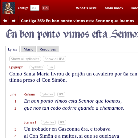
Go
What's new?
Main index
Inde
Cantiga
Cantiga 363
: En bon ponto vimos esta Sennor que loamos
Lyrics
Music
Resources
Show all syllables
Show all IPA
Epigraph
Syllables
IPA
Como Santa María livrou de prijôn un cavaleiro por ũa cant
tiínna preso el Con Simôn.
Line
Refrain
Syllables
IPA
En bon ponto vimos esta Sennor que loamos,
1
que nos tan cedo acórre quando a chamamos.
2
Stanza I
Syllables
IPA
Un trobador en Gasconna éra, e trobava
3
al Con Simôn e a muitos, si que se queixava
4