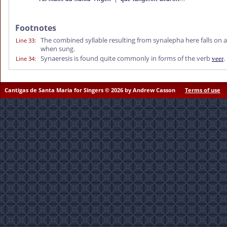
Footnotes
The combined syllable resulting from synalepha here falls on
Line 33
:
when sung.
Synaeresis is found quite commonly in forms of the verb
.
Line 34
:
veer
Cantigas de Santa Maria for Singers © 2026 by Andrew Casson
Terms of use