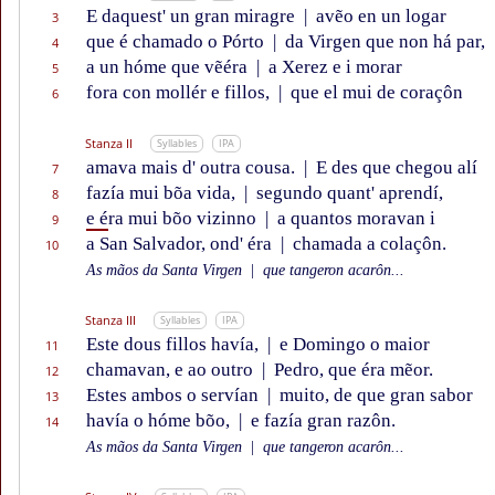
E daquest' un gran miragre
|
avẽo en un logar
3
que é chamado o Pórto
|
da Virgen que non há par,
4
a un hóme que vẽéra
|
a Xerez e i morar
5
fora con mollér e fillos,
|
que el mui de coraçôn
6
Stanza II
Syllables
IPA
amava mais d' outra cousa.
|
E des que chegou alí
7
fazía mui bõa vida,
|
segundo quant' aprendí,
8
e é
ra mui bõo vizinno
|
a quantos moravan i
9
a San Salvador, ond' éra
|
chamada a colaçôn.
10
As mãos da Santa Virgen
|
que tangeron acarôn...
Stanza III
Syllables
IPA
Este dous fillos havía,
|
e Domingo o maior
11
chamavan, e ao outro
|
Pedro, que éra mẽor.
12
Estes ambos o servían
|
muito, de que gran sabor
13
havía o hóme bõo,
|
e fazía gran razôn.
14
As mãos da Santa Virgen
|
que tangeron acarôn...