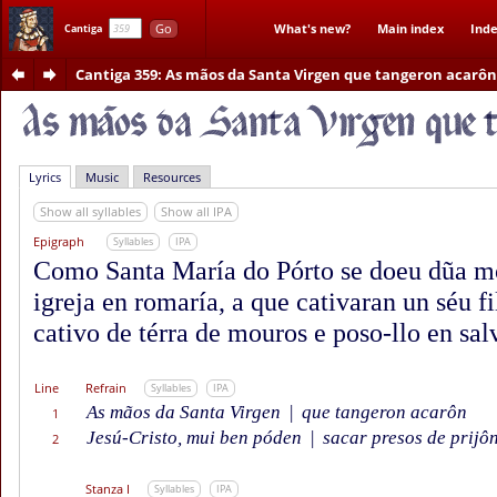
Go
What's new?
Main index
Inde
Cantiga
Cantiga 359
: As mãos da Santa Virgen que tangeron acarôn 
Lyrics
Music
Resources
Show all syllables
Show all IPA
Epigraph
Syllables
IPA
Como Santa María do Pórto se doeu dũa mo
igreja en romaría, a que cativaran un séu fi
cativo de térra de mouros e poso-llo en sal
Line
Refrain
Syllables
IPA
As mãos da Santa Virgen
|
que tangeron acarôn
1
Jesú-Cristo, mui ben póden
|
sacar presos de prijôn
2
Stanza I
Syllables
IPA