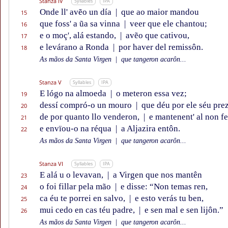
Stanza IV
Syllables
IPA
Onde ll' avẽo un día
|
que ao maior mandou
15
que foss' a ũa sa vinna
|
veer que ele chantou;
16
e o moç', alá estando,
|
avẽo que cativou,
17
e levárano a Ronda
|
por haver del remissôn.
18
As mãos da Santa Virgen
|
que tangeron acarôn...
Stanza V
Syllables
IPA
E lógo na almoeda
|
o meteron essa vez;
19
dessí compró-o un mouro
|
que déu por ele séu pre
20
de por quanto llo venderon,
|
e mantenent' al non f
21
e envïou-o na réqua
|
a Aljazira entôn.
22
As mãos da Santa Virgen
|
que tangeron acarôn...
Stanza VI
Syllables
IPA
E alá u o levavan,
|
a Virgen que nos mantên
23
o foi fillar pela mão
|
e disse: “Non temas ren,
24
ca éu te porrei en salvo,
|
e esto verás tu ben,
25
mui cedo en cas téu padre,
|
e sen mal e sen lijôn.”
26
As mãos da Santa Virgen
|
que tangeron acarôn...