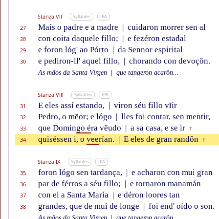
Stanza VII
Syllables
IPA
Mais o padre e a madre
|
cuidaron morrer sen al
27
con coita daquele fillo;
|
e fezéron estadal
28
e foron lóg' ao Pórto
|
da Sennor espirital
29
e pediron-ll' aquel fillo,
|
chorando con devoçôn.
30
As mãos da Santa Virgen
|
que tangeron acarôn...
Stanza VIII
Syllables
IPA
E eles assí estando,
|
viron séu fillo vĩir
31
Pedro, o mẽor; e lógo
|
lles foi contar, sen mentir,
32
que Domin
go é
ra vẽudo
|
a sa casa, e se ir
33
†
quiséssen i, o
vee
rían.
|
E eles de gran randôn
34
†
Stanza IX
Syllables
IPA
foron lógo sen tardança,
|
e acharon con mui gran
35
par de férros a séu fillo;
|
e tornaron manamán
36
con el a Santa María
|
e déron loores tan
37
grandes, que de mui de longe
|
foi end' oído o son.
38
As mãos da Santa Virgen
|
que tangeron acarôn...