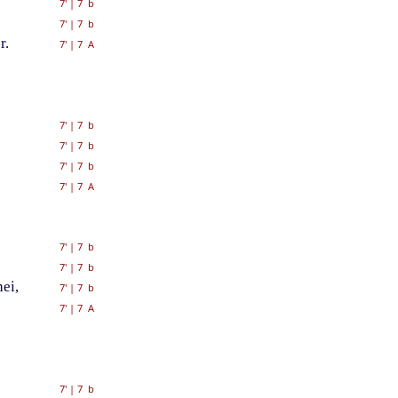
7'
|
7 b
7'
|
7 b
r.
7'
|
7 A
7'
|
7 b
7'
|
7 b
7'
|
7 b
7'
|
7 A
7'
|
7 b
7'
|
7 b
ei,
7'
|
7 b
7'
|
7 A
7'
|
7 b