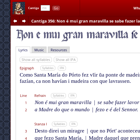
Go
Wha
Cantiga
Cantiga 356
: Non é mui gran maravilla se sabe fazer l
Lyrics
Music
Resources
Show all syllables
Show all IPA
Epigraph
Syllables
IPA
Como Santa María do Pórto fez vĩir ũa ponte de madeir
fazían, ca non havían i madeira con que lavrassen.
Line
Refrain
Syllables
IPA
Non é mui gran maravilla
|
se sabe fazer lavor
1
a Madre do que o mundo
|
fezo e é del Sennor.
2
Stanza I
Syllables
IPA
Desto direi un miragre
|
que no Pórt' aconteceu
3
que fezo Santa María,
|
Madre daquel que pre
4