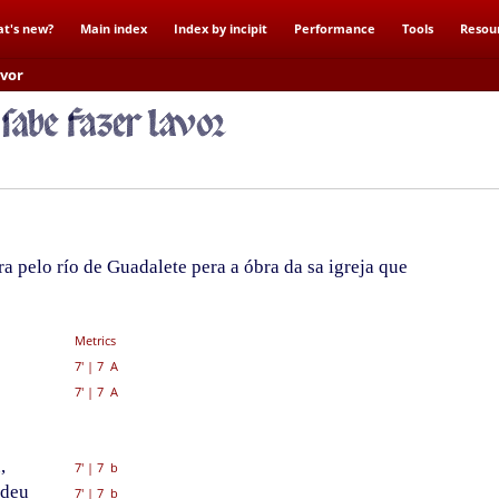
t's new?
Main index
Index by incipit
Performance
Tools
Resou
avor
a pelo río de Guadalete pera a óbra da sa igreja que
Metrics
7'
|
7 A
7'
|
7 A
,
7'
|
7 b
ndeu
7'
|
7 b