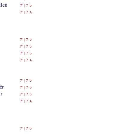
lleu
7'
|
7 b
7'
|
7 A
7'
|
7 b
7'
|
7 b
7'
|
7 b
7'
|
7 A
7'
|
7 b
ér
7'
|
7 b
ér
7'
|
7 b
7'
|
7 A
7'
|
7 b