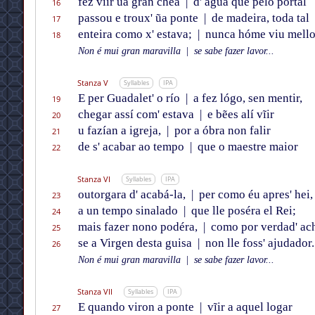
fez vĩir ũa gran chẽa
|
d' agua que pelo portal
16
passou e troux' ũa ponte
|
de madeira, toda tal
17
enteira como x' estava;
|
nunca hóme viu mello
18
Non é mui gran maravilla
|
se sabe fazer lavor...
Stanza V
Syllables
IPA
E per Guadalet' o río
|
a fez lógo, sen mentir,
19
chegar assí com' estava
|
e bẽes alí vĩir
20
u fazían a igreja,
|
por a óbra non falir
21
de s' acabar ao tempo
|
que o maestre maior
22
Stanza VI
Syllables
IPA
outorgara d' acabá-la,
|
per como éu apres' hei,
23
a un tempo sinalado
|
que lle poséra el Rei;
24
mais fazer nono podéra,
|
como por verdad' ach
25
se a Virgen desta guisa
|
non lle foss' ajudador.
26
Non é mui gran maravilla
|
se sabe fazer lavor...
Stanza VII
Syllables
IPA
E quando viron a ponte
|
vĩir a aquel logar
27