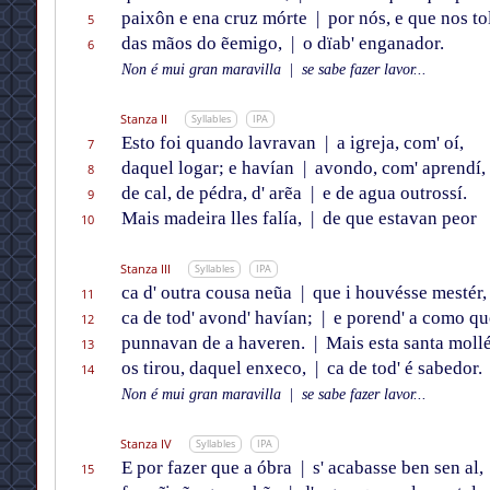
paixôn e ena cruz mórte
|
por nós, e que nos to
5
das mãos do ẽemigo,
|
o dïab' enganador.
6
Non é mui gran maravilla
|
se sabe fazer lavor...
Stanza II
Syllables
IPA
Esto foi quando lavravan
|
a igreja, com' oí,
7
daquel logar; e havían
|
avondo, com' aprendí,
8
de cal, de pédra, d' arẽa
|
e de agua outrossí.
9
Mais madeira lles falía,
|
de que estavan peor
10
Stanza III
Syllables
IPA
ca d' outra cousa neũa
|
que i houvésse mestér,
11
ca de tod' avond' havían;
|
e porend' a como qu
12
punnavan de a haveren.
|
Mais esta santa moll
13
os tirou, daquel enxeco,
|
ca de tod' é sabedor.
14
Non é mui gran maravilla
|
se sabe fazer lavor...
Stanza IV
Syllables
IPA
E por fazer que a óbra
|
s' acabasse ben sen al,
15