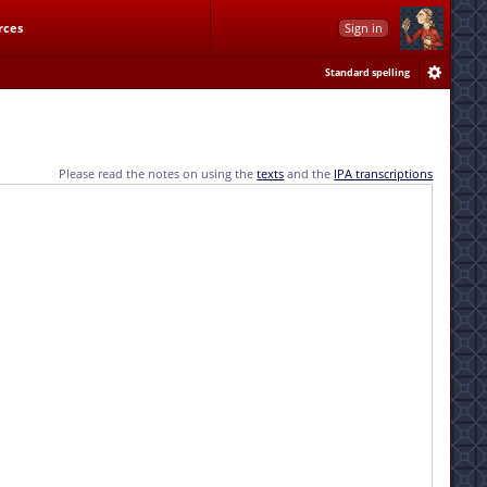
rces
Sign in
Standard spelling
Please read the notes on using the
texts
and the
IPA transcriptions