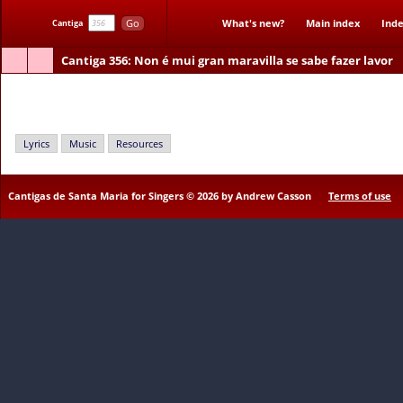
Go
What's new?
Main index
Inde
Cantiga
Cantiga 356
: Non é mui gran maravilla se sabe fazer lavor
Non é mui gran maravilla se sabe fazer lavor
Lyrics
Music
Resources
Cantigas de Santa Maria for Singers © 2026 by Andrew Casson
Terms of use